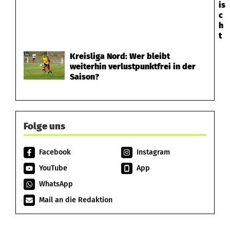
is
c
h
t
Kreisliga Nord: Wer bleibt
weiterhin verlustpunktfrei in der
Saison?
Folge uns
Facebook
Instagram
YouTube
App
WhatsApp
Mail an die Redaktion