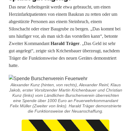
ö
Das neue Arbeitsgerät werde etwa gebraucht, um einen
Herzinfarktpatienten von einem Baukran zu retten oder um
h
abgestürzte Personen aus einem Steinbruch, einem
Siloschacht oder einer Baugrube zu bergen. „Das kommt bei
e
uns häufiger vor, als man sich das vorstellen kann“, betonte
n
Zweiter Kommandant
Harald Träger
. „Das Geld ist sehr
gut angelegt“, zeigte sich Krichenbauer überzeugt, nachdem
-
Träger die Funktionsweise des neuen Gerätes demonstriert
u
hatte.
n
d
Alexander Kunz (hinten, von rechts), Alexander Reinl, Klaus
Jakob, erster Vorsitzender Martin Krichenbauer und Christian
Kunz (links) vom Ländlichen Burschenverein überreichten
T
eine Spende über 1000 Euro an Feuerwehrkommandant
Felix Müller (Zweiter von links). Harald Träger demonstrierte
i
die Funktionsweise der Neuanschaffung.
e
f