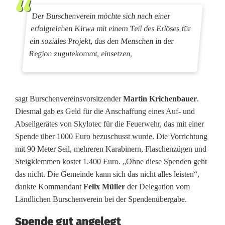
f
Der Burschenverein möchte sich nach einer
e
erfolgreichen Kirwa mit einem Teil des Erlöses für
ein soziales Projekt, das den Menschen in der
s
Region zugutekommt, einsetzen,
s
i
sagt Burschenvereinsvorsitzender
Martin Krichenbauer
.
o
Diesmal gab es Geld für die Anschaffung eines Auf- und
n
Abseilgerätes von Skylotec für die Feuerwehr, das mit einer
Spende über 1000 Euro bezuschusst wurde. Die Vorrichtung
e
mit 90 Meter Seil, mehreren Karabinern, Flaschenzügen und
l
Steigklemmen kostet 1.400 Euro. „Ohne diese Spenden geht
das nicht. Die Gemeinde kann sich das nicht alles leisten“,
l
dankte Kommandant
Felix Müller
der Delegation vom
e
Ländlichen Burschenverein bei der Spendenübergabe.
H
Spende gut angelegt