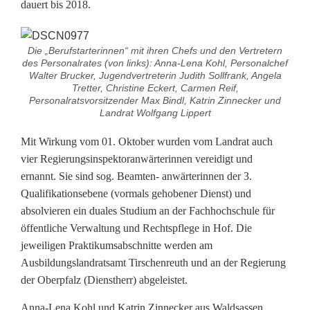
e
dauert bis 2018.
K
Die „Berufstarterinnen“ mit ihren Chefs und den Vertretern
r
des Personalrates (von links): Anna-Lena Kohl, Personalchef
Walter Brucker, Jugendvertreterin Judith Sollfrank, Angela
ä
Tretter, Christine Eckert, Carmen Reif,
Personalratsvorsitzender Max Bindl, Katrin Zinnecker und
f
Landrat Wolfgang Lippert
t
Mit Wirkung vom 01. Oktober wurden vom Landrat auch
e
vier Regierungsinspektoranwärterinnen vereidigt und
ernannt. Sie sind sog. Beamten- anwärterinnen der 3.
a
Qualifikationsebene (vormals gehobener Dienst) und
u
absolvieren ein duales Studium an der Fachhochschule für
öffentliche Verwaltung und Rechtspflege in Hof. Die
s
jeweiligen Praktikumsabschnitte werden am
Ausbildungslandratsamt Tirschenreuth und an der Regierung
der Oberpfalz (Dienstherr) abgeleistet.
Anna-Lena Kohl und Katrin Zinnecker aus Waldsassen