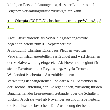
künftigen Personalplanungen ist, dass der Landkreis auf
t
„eigene“ Verwaltungskräfte zurückgreifen kann.
b
+++ OberpfalzECHO-Nachrichten kostenlos perWhatsApp!
i
+++
l
Zwei Auszubildende als Verwaltungsfachangestellte
begannen bereits zum 01. September ihre
d
Ausbildung. Christine Eckert aus Pleußen wird zur
e
Verwaltungsfachangestellten ausgebildet und wird derzeit in
der Sozialverwaltung eingesetzt. Ab November beginnt für
t
sie die Berufsschule in Regensburg. Angela Tretter aus
j
Waldershof ist ebenfalls Auszubildende zur
Verwaltungsfachangestellten und darf seit 1. September in
u
der Hochbauabteilung den Kollegen/innen, zuständig für den
n
Bauunterhalt der kreiseigenen Gebäude, über die Schultern
blicken. Auch sie wird ab November ausbildungsbegleitend
g
die Berufsschule besuchen. Die Ausbildung der beiden