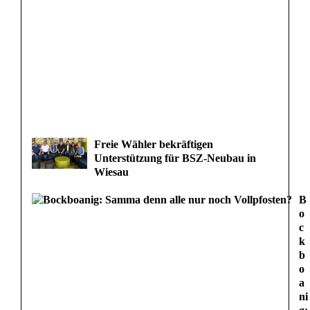
Freie Wähler bekräftigen
Unterstützung für BSZ-Neubau in
Wiesau
B
o
c
k
b
o
a
ni