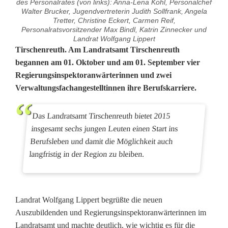
des Personalrates (von links): Anna-Lena Kohl, Personalchef
Walter Brucker, Jugendvertreterin Judith Sollfrank, Angela
Tretter, Christine Eckert, Carmen Reif,
Personalratsvorsitzender Max Bindl, Katrin Zinnecker und
Landrat Wolfgang Lippert
L
Tirschenreuth. Am Landratsamt Tirschenreuth
begannen am 01. Oktober und am 01. September vier
a
Regierungsinspektoranwärterinnen und zwei
Verwaltungsfachangestelltinnen ihre Berufskarriere.
n
d
Das Landratsamt Tirschenreuth bietet 2015
r
insgesamt sechs jungen Leuten einen Start ins
Berufsleben und damit die Möglichkeit auch
a
langfristig in der Region zu bleiben.
t
s
Landrat Wolfgang Lippert begrüßte die neuen
a
Auszubildenden und Regierungsinspektoranwärterinnen im
m
Landratsamt und machte deutlich, wie wichtig es für die