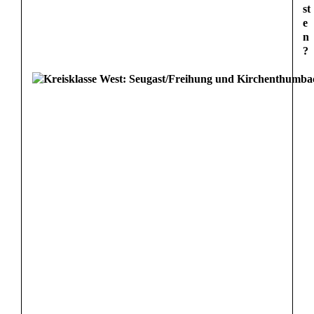
st
e
n
?