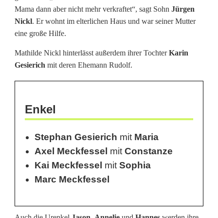
e
Mama dann aber nicht mehr verkraftet“, sagt Sohn
Jürgen
Nickl
. Er wohnt im elterlichen Haus und war seiner Mutter
N
eine große Hilfe.
i
Mathilde Nickl hinterlässt außerdem ihrer Tochter
Karin
c
Gesierich
mit deren Ehemann Rudolf.
k
l
Enkel
i
s
Stephan Gesierich
mit
Maria
Axel Meckfessel
mit
Constanze
t
Kai Meckfessel
mit
Sophia
g
Marc Meckfessel
e
s
Auch die Urenkel
Jason
,
Annelie
und
Hannes
werden ihre