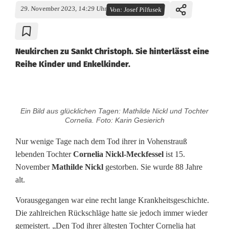
29. November 2023, 14:29 Uhr
Von:
Josef Pilfusek
Neukirchen zu Sankt Christoph. Sie hinterlässt eine
Reihe Kinder und Enkelkinder.
M
Ein Bild aus glücklichen Tagen: Mathilde Nickl und Tochter
a
Cornelia. Foto: Karin Gesierich
t
Nur wenige Tage nach dem Tod ihrer in Vohenstrauß
lebenden Tochter
Cornelia Nickl-Meckfessel
ist 15.
h
November
Mathilde Nickl
gestorben. Sie wurde 88 Jahre
i
alt.
l
Vorausgegangen war eine recht lange Krankheitsgeschichte.
Die zahlreichen Rückschläge hatte sie jedoch immer wieder
d
gemeistert. „Den Tod ihrer ältesten Tochter Cornelia hat