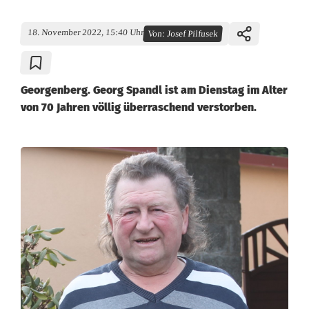
18. November 2022, 15:40 Uhr
Von:
Josef Pilfusek
Georgenberg. Georg Spandl ist am Dienstag im Alter
von 70 Jahren völlig überraschend verstorben.
N
a
c
h
r
u