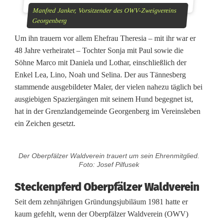
e
Manfred Janker, Vorsitzender des OWV-Zweigvereins
Georgenberg
r
Um ihn trauern vor allem Ehefrau Theresia – mit ihr war er
g
48 Jahre verheiratet – Tochter Sonja mit Paul sowie die
e
Söhne Marco mit Daniela und Lothar, einschließlich der
Enkel Lea, Lino, Noah und Selina. Der aus Tännesberg
r
stammende ausgebildeter Maler, der vielen nahezu täglich bei
V
ausgiebigen Spaziergängen mit seinem Hund begegnet ist,
hat in der Grenzlandgemeinde Georgenberg im Vereinsleben
e
ein Zeichen gesetzt.
r
e
Der Oberpfälzer Waldverein trauert um sein Ehrenmitglied.
Foto: Josef Pilfusek
i
Steckenpferd Oberpfälzer Waldverein
n
Seit dem zehnjährigen Gründungsjubiläum 1981 hatte er
s
kaum gefehlt, wenn der Oberpfälzer Waldverein (OWV)