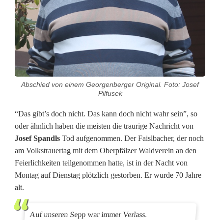
f
:
I
m
G
Abschied von einem Georgenberger Original. Foto: Josef
Pilfusek
e
“Das gibt’s doch nicht. Das kann doch nicht wahr sein”, so
o
oder ähnlich haben die meisten die traurige Nachricht von
r
Josef Spandls
Tod aufgenommen. Der Faislbacher, der noch
am Volkstrauertag mit dem Oberpfälzer Waldverein an den
g
Feierlichkeiten teilgenommen hatte, ist in der Nacht von
e
Montag auf Dienstag plötzlich gestorben. Er wurde 70 Jahre
alt.
n
b
Auf unseren Sepp war immer Verlass.