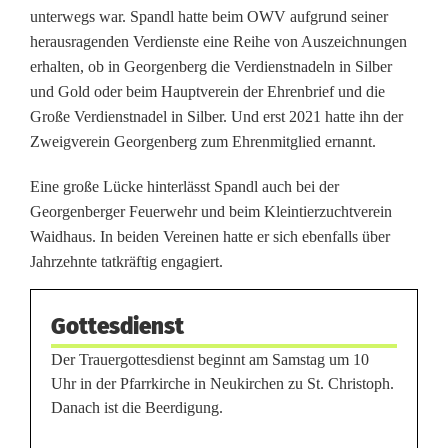
unterwegs war. Spandl hatte beim OWV aufgrund seiner
l
herausragenden Verdienste eine Reihe von Auszeichnungen
e
erhalten, ob in Georgenberg die Verdienstnadeln in Silber
und Gold oder beim Hauptverein der Ehrenbrief und die
b
Große Verdienstnadel in Silber. Und erst 2021 hatte ihn der
e
Zweigverein Georgenberg zum Ehrenmitglied ernannt.
n
Eine große Lücke hinterlässt Spandl auch bei der
Z
Georgenberger Feuerwehr und beim Kleintierzuchtverein
Waidhaus. In beiden Vereinen hatte er sich ebenfalls über
e
Jahrzehnte tatkräftig engagiert.
i
Gottesdienst
c
Der Trauergottesdienst beginnt am Samstag um 10
h
Uhr in der Pfarrkirche in Neukirchen zu St. Christoph.
e
Danach ist die Beerdigung.
n