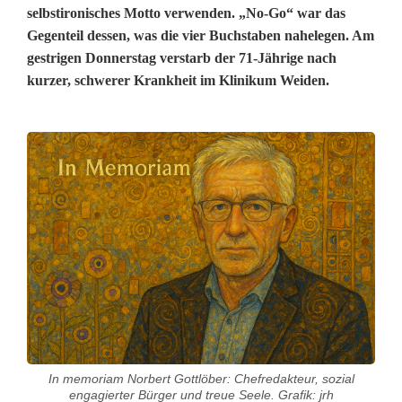
selbstironisches Motto verwenden. „No-Go“ war das
Gegenteil dessen, was die vier Buchstaben nahelegen. Am
gestrigen Donnerstag verstarb der 71-Jährige nach
kurzer, schwerer Krankheit im Klinikum Weiden.
N
o
-
G
o
w
a
In memoriam Norbert Gottlöber: Chefredakteur, sozial
r
engagierter Bürger und treue Seele. Grafik: jrh