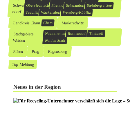
Schwa
Oberviechtach
Pfreimd
Schwandorf
Steinberg a. See
ndorf
Teublitz
Wackersdorf
Wernberg-Köblitz
Landkreis Cham
Marktredwitz
Cham
Stadtgebiete
Neunkirchen
Rothenstadt
Theisseil
Weiden
Weiden Stadt
Pilsen
Prag
Regensburg
Top-Meldung
Neues in der Region