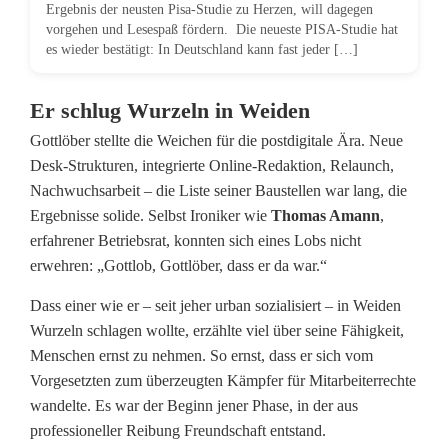
Ergebnis der neusten Pisa-Studie zu Herzen, will dagegen
vorgehen und Lesespaß fördern. Die neueste PISA-Studie hat
u
es wieder bestätigt: In Deutschland kann fast jeder […]
f
Er schlug Wurzeln in Weiden
C
Gottlöber stellte die Weichen für die postdigitale Ära. Neue
h
Desk-Strukturen, integrierte Online-Redaktion, Relaunch,
e
Nachwuchsarbeit – die Liste seiner Baustellen war lang, die
Ergebnisse solide. Selbst Ironiker wie
Thomas Amann
,
f
erfahrener Betriebsrat, konnten sich eines Lobs nicht
r
erwehren: „Gottlob, Gottlöber, dass er da war.“
e
Dass einer wie er – seit jeher urban sozialisiert – in Weiden
Wurzeln schlagen wollte, erzählte viel über seine Fähigkeit,
d
Menschen ernst zu nehmen. So ernst, dass er sich vom
a
Vorgesetzten zum überzeugten Kämpfer für Mitarbeiterrechte
wandelte. Es war der Beginn jener Phase, in der aus
k
professioneller Reibung Freundschaft entstand.