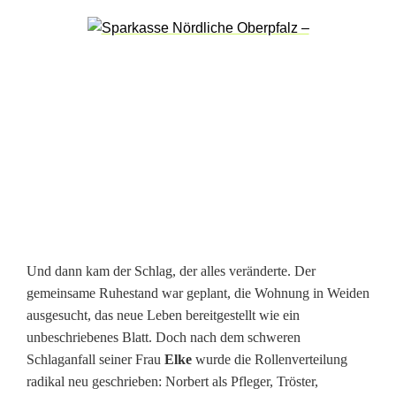
e
r
t
G
o
t
t
l
Und dann kam der Schlag, der alles veränderte. Der
ö
gemeinsame Ruhestand war geplant, die Wohnung in Weiden
b
ausgesucht, das neue Leben bereitgestellt wie ein
unbeschriebenes Blatt. Doch nach dem schweren
e
Schlaganfall seiner Frau
Elke
wurde die Rollenverteilung
r
radikal neu geschrieben: Norbert als Pfleger, Tröster,