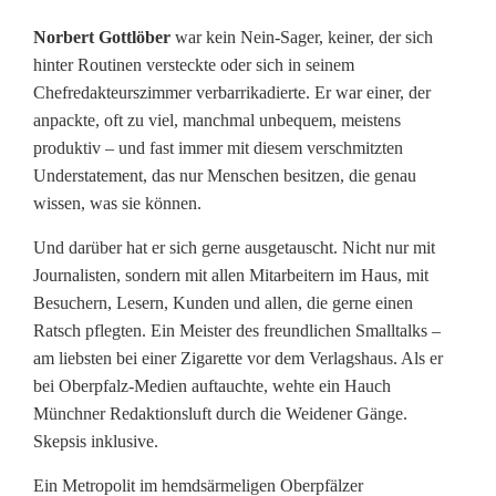
n
Norbert Gottlöber
war kein Nein-Sager, keiner, der sich
i
hinter Routinen versteckte oder sich in seinem
Chefredakteurszimmer verbarrikadierte. Er war einer, der
e
anpackte, oft zu viel, manchmal unbequem, meistens
s
produktiv – und fast immer mit diesem verschmitzten
Understatement, das nur Menschen besitzen, die genau
e
wissen, was sie können.
i
Und darüber hat er sich gerne ausgetauscht. Nicht nur mit
n
Journalisten, sondern mit allen Mitarbeitern im Haus, mit
Besuchern, Lesern, Kunden und allen, die gerne einen
P
Ratsch pflegten. Ein Meister des freundlichen Smalltalks –
r
am liebsten bei einer Zigarette vor dem Verlagshaus. Als er
bei Oberpfalz-Medien auftauchte, wehte ein Hauch
o
Münchner Redaktionsluft durch die Weidener Gänge.
g
Skepsis inklusive.
r
Ein Metropolit im hemdsärmeligen Oberpfälzer