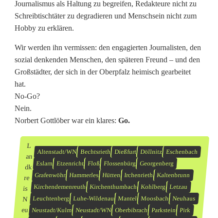
Journalismus als Haltung zu begreifen, Redakteure nicht zu
Schreibtischtäter zu degradieren und Menschsein nicht zum
Hobby zu erklären.
Wir werden ihn vermissen: den engagierten Journalisten, den
sozial denkenden Menschen, den späteren Freund – und den
Großstädter, der sich in der Oberpfalz heimisch gearbeitet
hat.
No-Go?
Nein.
Norbert Gottlöber war ein klares:
Go.
L
Altenstadt/WN
Bechtsrieth
Dießfurt
Döllnitz
Eschenbach
an
Eslarn
Etzenricht
Floß
Flossenbürg
Georgenberg
dk
Grafenwöhr
Hammerles
Hütten
Irchenrieth
Kaltenbrunn
re
Kirchendemenreuth
Kirchenthumbach
Kohlberg
Letzau
is
N
Leuchtenberg
Luhe-Wildenau
Mantel
Moosbach
Neuhaus
eu
Neustadt/Kulm
Neustadt/WN
Oberbibrach
Parkstein
Pirk