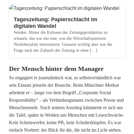
t
e
Tageszeitung: Papierschlacht im
u
digitalen Wandel
Weiden. Hinter die Kulissen der Zeitungsproduktion zu
r
schauen, das war das eine, was die Wirtschaftsjunioren
Nordoberpfalz interessierte. Genauso wichtig aber war die
a
Frage nach der Zukunft der Zeitung in einer […]
.
Der Mensch hinter dem Manager
D
So engagiert er journalistisch war, so selbstverständlich war
.
sein Einsatz jenseits der Branche. Beim Münchner Merkur
N
arbeitete er – lange vor dem Begriff „Corporate Social
Responsibility“ – als Verbindungsmann zwischen Presse und
o
Menschenseele. Nach seinem Ausstieg kümmerte er sich um
r
die Tafel, später in Weiden um Menschen mit Leseschwäche.
Kein Scheinwerfer, keine PR, kein Schulterklopfen. Es war
b
einfach Norbert: der Blick für die, die nicht im Licht stehen.