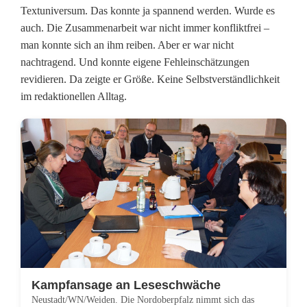
Textuniversum. Das konnte ja spannend werden. Wurde es
a
auch. Die Zusammenarbeit war nicht immer konfliktfrei –
m
man konnte sich an ihm reiben. Aber er war nicht
nachtragend. Und konnte eigene Fehleinschätzungen
m
revidieren. Da zeigte er Größe. Keine Selbstverständlichkeit
:
im redaktionellen Alltag.
N
a
c
h
r
u
f
Kampfansage an Leseschwäche
Neustadt/WN/Weiden. Die Nordoberpfalz nimmt sich das
a