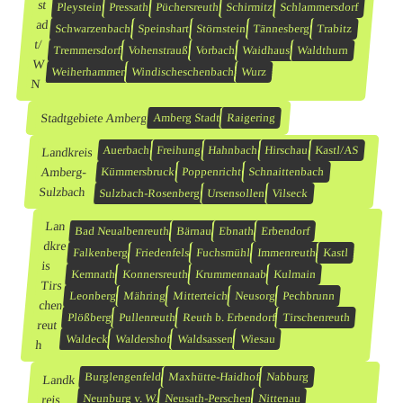
st
Pleystein
Pressath
Püchersreuth
Schirmitz
Schlammersdorf
ad
Schwarzenbach
Speinshart
Störnstein
Tännesberg
Trabitz
t/
Tremmersdorf
Vohenstrauß
Vorbach
Waidhaus
Waldthurn
W
Weiherhammer
Windischeschenbach
Wurz
N
Stadtgebiete Amberg
Amberg Stadt
Raigering
Auerbach
Freihung
Hahnbach
Hirschau
Kastl/AS
Landkreis
Amberg-
Kümmersbruck
Poppenricht
Schnaittenbach
Sulzbach
Sulzbach-Rosenberg
Ursensollen
Vilseck
Lan
Bad Neualbenreuth
Bärnau
Ebnath
Erbendorf
dkre
Falkenberg
Friedenfels
Fuchsmühl
Immenreuth
Kastl
is
Kemnath
Konnersreuth
Krummennaab
Kulmain
Tirs
Leonberg
Mähring
Mitterteich
Neusorg
Pechbrunn
chen
Plößberg
Pullenreuth
Reuth b. Erbendorf
Tirschenreuth
reut
Waldeck
Waldershof
Waldsassen
Wiesau
h
Burglengenfeld
Maxhütte-Haidhof
Nabburg
Landk
reis
Neunburg v. W.
Neusath-Perschen
Nittenau