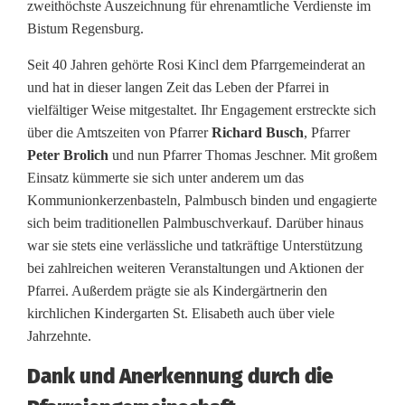
zweithöchste Auszeichnung für ehrenamtliche Verdienste im
n
Bistum Regensburg.
c
Seit 40 Jahren gehörte Rosi Kincl dem Pfarrgemeinderat an
l
und hat in dieser langen Zeit das Leben der Pfarrei in
vielfältiger Weise mitgestaltet. Ihr Engagement erstreckte sich
e
über die Amtszeiten von Pfarrer
Richard Busch
, Pfarrer
r
Peter Brolich
und nun Pfarrer Thomas Jeschner. Mit großem
Einsatz kümmerte sie sich unter anderem um das
h
Kommunionkerzenbasteln, Palmbusch binden und engagierte
ä
sich beim traditionellen Palmbuschverkauf. Darüber hinaus
war sie stets eine verlässliche und tatkräftige Unterstützung
l
bei zahlreichen weiteren Veranstaltungen und Aktionen der
t
Pfarrei. Außerdem prägte sie als Kindergärtnerin den
kirchlichen Kindergarten St. Elisabeth auch über viele
S
Jahrzehnte.
a
Dank und Anerkennung durch die
i