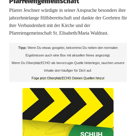
Pfarreiengemeinschaft
l
Pfarrer Jeschner würdigte in seiner Ansprache besonders ihre
jahrzehntelange Hilfsbereitschaft und dankte der Geehrten für
e
ihre Verbundenheit mit der Kirche und der
r
Pfarreiengemeinschaft St. Elisabeth/Maria Waldrast.
-
Tipp:
Wenn Du etwas googelst, bekommst Du neben den normalen
M
Ergebnissen auch eine Box mit aktuellen News angezeigt.
Wenn Du OberpfalzECHO als bevorzugte Quelle hinterlegst, tauchen unsere
e
Inhalte dort häufiger für Dich auf.
d
Füge jetzt OberpfalzECHO Deinen Quellen hinzu!
a
i
l
l
e