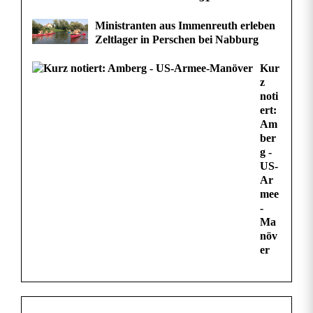
Ministranten aus Immenreuth erleben
Zeltlager in Perschen bei Nabburg
Kur
z
noti
ert:
Am
ber
g -
US-
Ar
mee
-
Ma
növ
er