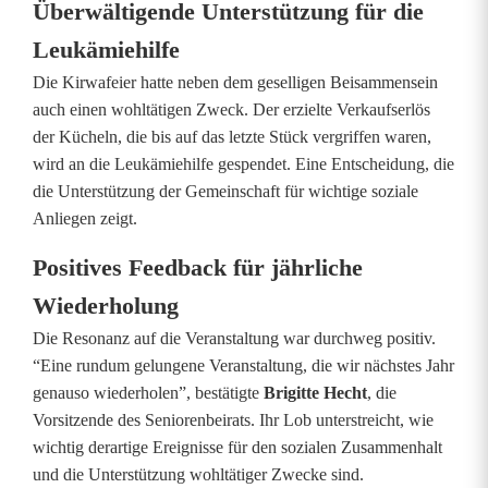
Überwältigende Unterstützung für die
e
Leukämiehilfe
n
Die Kirwafeier hatte neben dem geselligen Beisammensein
p
auch einen wohltätigen Zweck. Der erzielte Verkaufserlös
der Kücheln, die bis auf das letzte Stück vergriffen waren,
r
wird an die Leukämiehilfe gespendet. Eine Entscheidung, die
o
die Unterstützung der Gemeinschaft für wichtige soziale
Anliegen zeigt.
g
Positives Feedback für jährliche
r
Wiederholung
a
Die Resonanz auf die Veranstaltung war durchweg positiv.
m
“Eine rundum gelungene Veranstaltung, die wir nächstes Jahr
m
genauso wiederholen”, bestätigte
Brigitte Hecht
, die
Vorsitzende des Seniorenbeirats. Ihr Lob unterstreicht, wie
:
wichtig derartige Ereignisse für den sozialen Zusammenhalt
und die Unterstützung wohltätiger Zwecke sind.
Ü