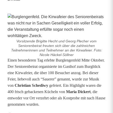
Vorsitzende Brigitte Hecht und Georg Plecher vom
Seniorenbeirat freuten sich über die zahlreichen
Teilnehmerinnen und Teilnehmer an der Kirwafeier. Foto:
Nicole Häckel-Söllner
S
Einen besonderen Tag erlebte Burglengenfeld Mitte Oktober.
Der Seniorenbeirat organisierte im Gasthof zum Burgblick
e
eine Kirwafeier, die über 100 Besucher anzog. Bei dieser
Feier, liebevoll auch “Sauerer” genannt, wurde zur Musik
n
von
Christian Schediwy
gefeiert. Ein Highlight waren die
i
400 frisch gebackenen Kücheln von
Maria Dickert
, die
entweder vor Ort verzehrt oder als Kostprobe mit nach Hause
o
genommen wurden.
r