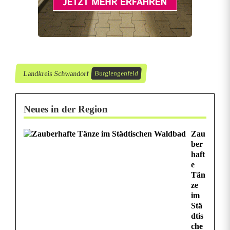
r
e
n
b
Landkreis Schwandorf
Burglengenfeld
e
i
Neues in der Region
K
Zau
i
ber
r
haft
e
w
Tän
ze
a
im
Stä
f
dtis
che