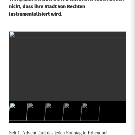
nicht, dass ihre Stadt von Rechten
instrumentalisiert wird.
S
o
l
i
d
a
r
i
s
Seit 1. Advent läuft das jeden Sonntag in Erbendorf