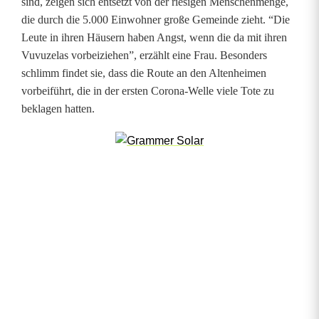
sind, zeigen sich entsetzt von der riesigen Menschenmenge,
e
die durch die 5.000 Einwohner große Gemeinde zieht. “Die
Leute in ihren Häusern haben Angst, wenn die da mit ihren
Vuvuzelas vorbeiziehen”, erzählt eine Frau. Besonders
schlimm findet sie, dass die Route an den Altenheimen
vorbeiführt, die in der ersten Corona-Welle viele Tote zu
beklagen hatten.