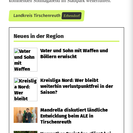
kommenden Sonntagabend im Stadtpark weiterführen.
Landkreis Tirschenreuth
Erbendorf
Neues in der Region
Vater und Sohn mit Waffen und
Böllern erwischt
Kreisliga Nord: Wer bleibt
weiterhin verlustpunktfrei in der
Saison?
Mandrella diskutiert ländliche
Entwicklung beim ALE in
Tirschenreuth