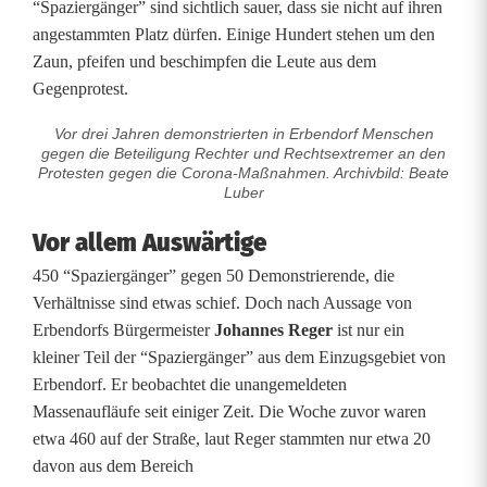
“Spaziergänger” sind sichtlich sauer, dass sie nicht auf ihren
g
angestammten Platz dürfen. Einige Hundert stehen um den
Zaun, pfeifen und beschimpfen die Leute aus dem
e
Gegenprotest.
g
Vor drei Jahren demonstrierten in Erbendorf Menschen
e
gegen die Beteiligung Rechter und Rechtsextremer an den
Protesten gegen die Corona-Maßnahmen. Archivbild: Beate
Luber
n
C
Vor allem Auswärtige
450 “Spaziergänger” gegen 50 Demonstrierende, die
o
Verhältnisse sind etwas schief. Doch nach Aussage von
r
Erbendorfs Bürgermeister
Johannes Reger
ist nur ein
kleiner Teil der “Spaziergänger” aus dem Einzugsgebiet von
o
Erbendorf. Er beobachtet die unangemeldeten
n
Massenaufläufe seit einiger Zeit. Die Woche zuvor waren
etwa 460 auf der Straße, laut Reger stammten nur etwa 20
a
davon aus dem Bereich