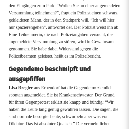
f
den Eingängen zum Park. “Wollen Sie an einer angemeldeten
Versammlung teilnehmen?”, fragt ein Polizist einen schwarz
p
gekleideten Mann, der in den Stadtpark will. “Ich will hier
r
nur spazierengehen”, antwortet der. Der Polizist weist ihn ab.
Eine Teilnehmerin, die nach Polizeiangaben versucht, die
o
angemeldete Versammlung zu stören, wird in Gewahrsam
genommen. Sie habe dabei Widerstand gegen die
t
Polizeibeamten geleistet, heißt es im Polizeibericht.
e
Gegendemo beschmipft und
s
ausgepfiffen
t
Lisa Bregler
aus Erbendorf hat die Gegendemo ziemlich
i
spontan angemeldet. Sie ist Krankenschwester. Der Grund
für ihren Gegenprotest erklärt sie knapp und bündig: “Wir
e
haben die Leute lang genug gewähren lassen. Die sagen, die
r
sind normale besorgte Leute, schwurbeln aber was von
Diktatur. Das ist absoluter Quatsch.” Die vermeintlichen
t