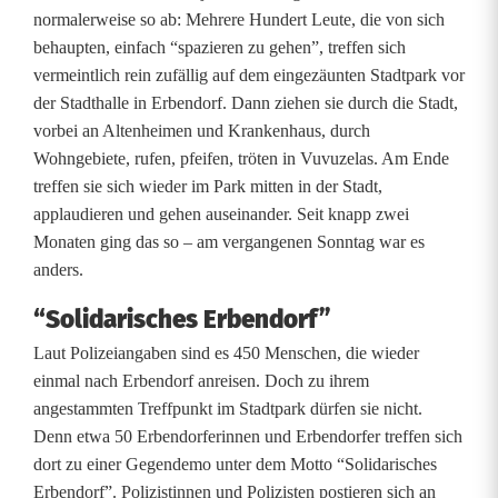
c
normalerweise so ab: Mehrere Hundert Leute, die von sich
behaupten, einfach “spazieren zu gehen”, treffen sich
h
vermeintlich rein zufällig auf dem eingezäunten Stadtpark vor
e
der Stadthalle in Erbendorf. Dann ziehen sie durch die Stadt,
vorbei an Altenheimen und Krankenhaus, durch
s
Wohngebiete, rufen, pfeifen, tröten in Vuvuzelas. Am Ende
E
treffen sie sich wieder im Park mitten in der Stadt,
applaudieren und gehen auseinander. Seit knapp zwei
r
Monaten ging das so – am vergangenen Sonntag war es
b
anders.
e
“Solidarisches Erbendorf”
n
Laut Polizeiangaben sind es 450 Menschen, die wieder
einmal nach Erbendorf anreisen. Doch zu ihrem
d
angestammten Treffpunkt im Stadtpark dürfen sie nicht.
o
Denn etwa 50 Erbendorferinnen und Erbendorfer treffen sich
dort zu einer Gegendemo unter dem Motto “Solidarisches
r
Erbendorf”. Polizistinnen und Polizisten postieren sich an