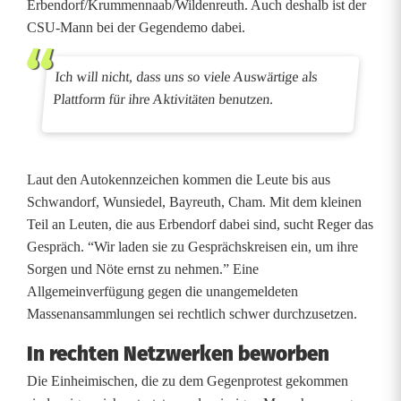
-
Erbendorf/Krummennaab/Wildenreuth. Auch deshalb ist der
CSU-Mann bei der Gegendemo dabei.
S
p
Ich will nicht, dass uns so viele Auswärtige als
a
Plattform für ihre Aktivitäten benutzen.
z
i
Laut den Autokennzeichen kommen die Leute bis aus
e
Schwandorf, Wunsiedel, Bayreuth, Cham. Mit dem kleinen
Teil an Leuten, die aus Erbendorf dabei sind, sucht Reger das
r
Gespräch. “Wir laden sie zu Gesprächskreisen ein, um ihre
g
Sorgen und Nöte ernst zu nehmen.” Eine
Allgemeinverfügung gegen die unangemeldeten
ä
Massenansammlungen sei rechtlich schwer durchzusetzen.
n
In rechten Netzwerken beworben
g
Die Einheimischen, die zu dem Gegenprotest gekommen