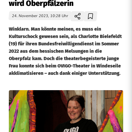
wird Oberpfälzerin
24. November 2023, 10:28 Uhr
Winklarn. Man könnte meinen, es muss ein
Kulturschock gewesen sein, als Charlotte Bielefeldt
(19) für ihren Bundesfreiwilligendienst im Sommer
2022 aus dem hessischen Melsungen in die
Oberpfalz kam. Doch die theaterbegeisterte junge
Frau konnte sich beim OVIGO-Theater in Windeseile
akklimatisieren – auch dank einiger Unterstützung.
V
o
n
H