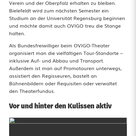
Verein und der Oberpfalz erhalten zu bleiben.
k
Bielefeldt wird zum nächsten Semester ein
Studium an der Universität Regensburg beginnen
l
und möchte damit auch OVIGO treu die Stange
a
halten.
r
Als Bundesfreiwilliger beim OVIGO-Theater
organisiert man die vielfältigen Tour-Standorte –
n
inklusive Auf- und Abbau und Transport.
:
Außerdem ist man auf Promotouren unterwegs,
assistiert den Regisseuren, bastelt an
O
Bühnenbildern oder Requisiten oder verwaltet
V
den Theaterfundus.
I
Vor und hinter den Kulissen aktiv
G
O