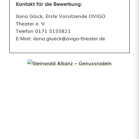
Kontakt für die Bewerbung:
l
Ilona Glück, Erste Vorsitzende OVIGO
z
Theater e. V.
Telefon 0171 5155821
e
E-Mail: ilona.glueck@ovigo-theater.de
r
i
n