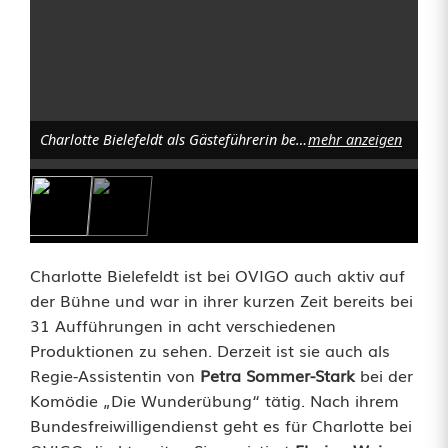
-
B
u
f
Charlotte Bielefeldt als Gästeführerin bei der Zeitreise zur Burg Thanstein. Foto: Erasmus Gerhards
mehr anzeigen
d
i
C
h
Charlotte Bielefeldt ist bei OVIGO auch aktiv auf
der Bühne und war in ihrer kurzen Zeit bereits bei
a
31 Aufführungen in acht verschiedenen
r
Produktionen zu sehen. Derzeit ist sie auch als
Regie-Assistentin von
Petra Sommer-Stark
bei der
l
Komödie „Die Wunderübung“ tätig. Nach ihrem
o
Bundesfreiwilligendienst geht es für Charlotte bei