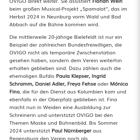
OVIGO direkt weiter. Sie assistiert
Florian Wein
t
beim großen Musical-Projekt „Spamalot“, das im
t
Herbst 2024 in Neunburg vorm Wald und Bad
Abbach auf die Bühne kommen wird.
e
Die mittlerweile 20-jährige Bielefeldt ist nur ein
B
Beispiel der zahlreichen Bundesfreiwilligen, die
i
OVIGO nicht als temporäre Zwischenstation
gesehen haben, sondern dem Verein weiterhin
e
erhalten geblieben sind. Dazu zählen auch die
l
ehemaligen Bufdis
Paula Klepser, Ingrid
Schramm, Daniel Adler, Freya Fehse
oder
Mónica
e
Fino
, die für den Dienst aus Kolumbien kam und
f
ebenfalls in der Oberpfalz geblieben ist. Fino
macht nun in Weiden eine Ausbildung zur
e
Schreinerin und unterstützt OVIGO bei den
l
Themen Maske und Bühnenbild. Bis Sommer
2024 unterstützt
Paul Nürnberger
aus
d
Regensburg den Verein noch als