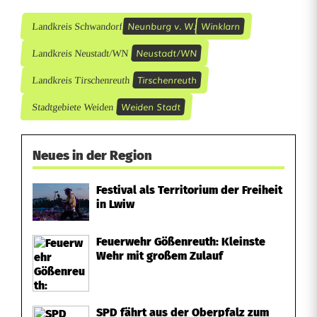
Neunburg v. W.
Winklarn
Landkreis Schwandorf
Neustadt/WN
Landkreis Neustadt/WN
Tirschenreuth
Landkreis Tirschenreuth
Weiden Stadt
Stadtgebiete Weiden
Neues in der Region
Festival als Territorium der Freiheit
in Lwiw
Feuerwehr Gößenreuth: Kleinste
Wehr mit großem Zulauf
SPD fährt aus der Oberpfalz zum