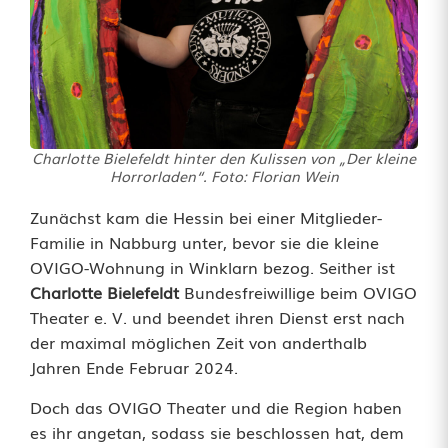
e
s
s
e
Charlotte Bielefeldt hinter den Kulissen von „Der kleine
n
Horrorladen“. Foto: Florian Wein
n
Zunächst kam die Hessin bei einer Mitglieder-
Familie in Nabburg unter, bevor sie die kleine
a
OVIGO-Wohnung in Winklarn bezog. Seither ist
c
Charlotte Bielefeldt
Bundesfreiwillige beim OVIGO
Theater e. V. und beendet ihren Dienst erst nach
h
der maximal möglichen Zeit von anderthalb
W
Jahren Ende Februar 2024.
i
Doch das OVIGO Theater und die Region haben
es ihr angetan, sodass sie beschlossen hat, dem
n