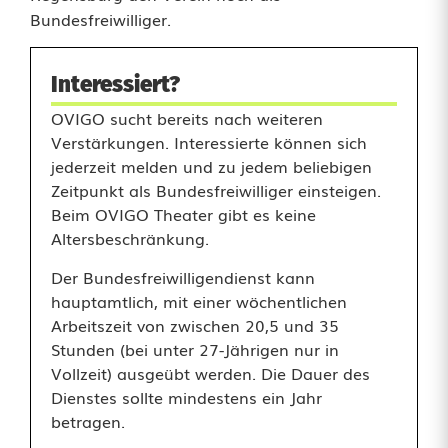
t
Bundesfreiwilliger.
w
Interessiert?
i
OVIGO sucht bereits nach weiteren
r
Verstärkungen. Interessierte können sich
jederzeit melden und zu jedem beliebigen
d
Zeitpunkt als Bundesfreiwilliger einsteigen.
O
Beim OVIGO Theater gibt es keine
Altersbeschränkung.
b
Der Bundesfreiwilligendienst kann
e
hauptamtlich, mit einer wöchentlichen
r
Arbeitszeit von zwischen 20,5 und 35
Stunden (bei unter 27-Jährigen nur in
p
Vollzeit) ausgeübt werden. Die Dauer des
f
Dienstes sollte mindestens ein Jahr
betragen.
ä