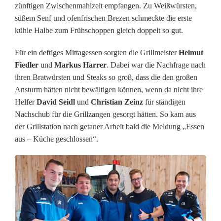
M
zünftigen Zwischenmahlzeit empfangen. Zu Weißwürsten,
süßem Senf und ofenfrischen Brezen schmeckte die erste
i
kühle Halbe zum Frühschoppen gleich doppelt so gut.
t
Für ein deftiges Mittagessen sorgten die Grillmeister
Helmut
g
Fiedler
und
Markus Harrer
. Dabei war die Nachfrage nach
l
ihren Bratwürsten und Steaks so groß, dass die den großen
Ansturm hätten nicht bewältigen können, wenn da nicht ihre
i
Helfer
David Seidl
und
Christian Zeinz
für ständigen
Nachschub für die Grillzangen gesorgt hätten. So kam aus
e
der Grillstation nach getaner Arbeit bald die Meldung „Essen
d
aus – Küche geschlossen“.
s
e
i
n