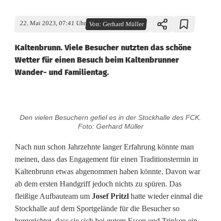
22. Mai 2023, 07:41 Uhr
Von:
Gerhard Müller
Kaltenbrunn. Viele Besucher nutzten das schöne
Wetter für einen Besuch beim Kaltenbrunner
Wander- und Familientag.
W
Den vielen Besuchern gefiel es in der Stockhalle des FCK.
e
Foto: Gerhard Müller
t
Nach nun schon Jahrzehnte langer Erfahrung könnte man
meinen, dass das Engagement für einen Traditionstermin in
t
Kaltenbrunn etwas abgenommen haben könnte. Davon war
e
ab dem ersten Handgriff jedoch nichts zu spüren. Das
fleißige Aufbauteam um
Josef Pritzl
hatte wieder einmal die
r
Stockhalle auf dem Sportgelände für die Besucher so
hergerichtet, dass sie sich bei gutem Essen und Trinken ein