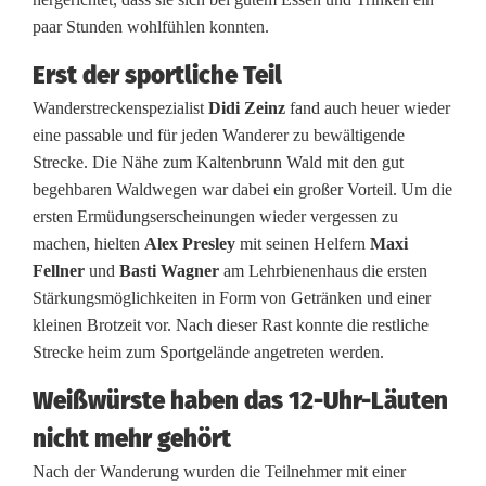
g
paar Stunden wohlfühlen konnten.
o
Erst der sportliche Teil
t
Wanderstreckenspezialist
Didi Zeinz
fand auch heuer wieder
t
eine passable und für jeden Wanderer zu bewältigende
m
Strecke. Die Nähe zum Kaltenbrunn Wald mit den gut
begehbaren Waldwegen war dabei ein großer Vorteil. Um die
u
ersten Ermüdungserscheinungen wieder vergessen zu
s
machen, hielten
Alex Presley
mit seinen Helfern
Maxi
Fellner
und
Basti Wagner
am Lehrbienenhaus die ersten
s
Stärkungsmöglichkeiten in Form von Getränken und einer
kleinen Brotzeit vor. Nach dieser Rast konnte die restliche
F
Strecke heim zum Sportgelände angetreten werden.
C
Weißwürste haben das 12-Uhr-Läuten
K
nicht mehr gehört
-
Nach der Wanderung wurden die Teilnehmer mit einer