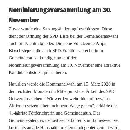
D
Nominierungsversammlung am 30.
S
November
c
Zuvor wurde eine Satzungsänderung beschlossen. Diese
dient der Öffnung der SPD-Liste bei der Gemeinderatswahl
h
auch für Nichtmitglieder. Die neue Vorsitzende
Anja
w
Kirschsieper
, die auch SPD-Fraktionssprecherin im
Gemeinderat ist, kündigte an, auf der
a
Nominierungsversammlung am 30. November eine attraktive
r
Kandidatenliste zu präsentieren.
z
Natürlich werde die Kommunalwahl am 15. März 2020 in
den nächsten Monaten im Mittelpunkt der Arbeit des SPD-
e
Ortsvereins stehen. “Wir werden weiterhin auf bewährte
n
Aktionen setzen, aber auch neue Wege gehen”, erklärte die
41-jährige Förderlehrerin und Gemeinderätin. Der
b
Gemeindekalender, der seit sechs Jahren zum Jahreswechsel
a
kostenlos an alle Haushalte im Gemeindegebiet verteilt wird,