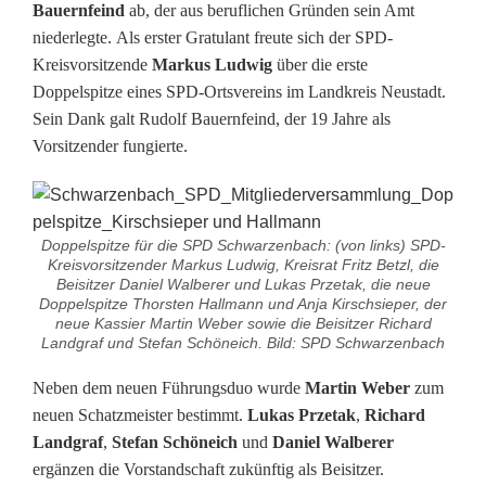
l
Bauernfeind
ab, der aus beruflichen Gründen sein Amt
niederlegte. Als erster Gratulant freute sich der SPD-
s
Kreisvorsitzende
Markus Ludwig
über die erste
Doppelspitze eines SPD-Ortsvereins im Landkreis Neustadt.
p
Sein Dank galt Rudolf Bauernfeind, der 19 Jahre als
i
Vorsitzender fungierte.
t
z
Doppelspitze für die SPD Schwarzenbach: (von links) SPD-
e
Kreisvorsitzender Markus Ludwig, Kreisrat Fritz Betzl, die
Beisitzer Daniel Walberer und Lukas Przetak, die neue
f
Doppelspitze Thorsten Hallmann und Anja Kirschsieper, der
neue Kassier Martin Weber sowie die Beisitzer Richard
ü
Landgraf und Stefan Schöneich. Bild: SPD Schwarzenbach
r
Neben dem neuen Führungsduo wurde
Martin Weber
zum
neuen Schatzmeister bestimmt.
Lukas Przetak
,
Richard
S
Landgraf
,
Stefan Schöneich
und
Daniel Walberer
P
ergänzen die Vorstandschaft zukünftig als Beisitzer.