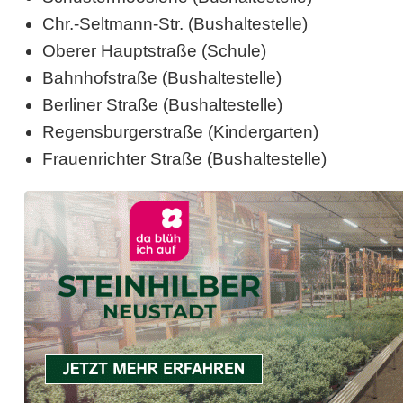
Chr.-Seltmann-Str. (Bushaltestelle)
a
Oberer Hauptstraße (Schule)
d
Bahnhofstraße (Bushaltestelle)
t
Berliner Straße (Bushaltestelle)
Regensburgerstraße (Kindergarten)
:
Frauenrichter Straße (Bushaltestelle)
H
i
e
r
w
i
r