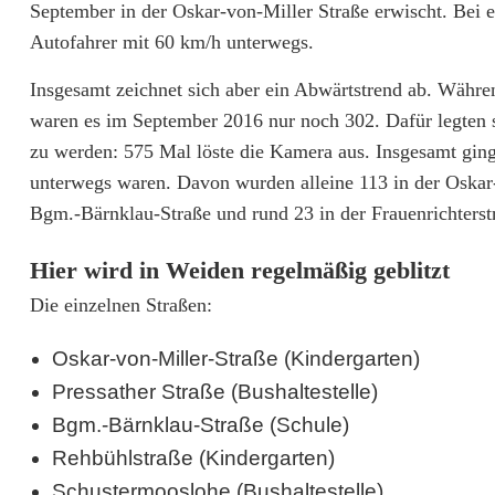
September in der Oskar-von-Miller Straße erwischt. Bei 
t
Autofahrer mit 60 km/h unterwegs.
r
Insgesamt zeichnet sich aber ein Abwärtstrend ab. Wäh
o
waren es im September 2016 nur noch 302. Dafür legten s
zu werden: 575 Mal löste die Kamera aus. Insgesamt ginge
l
unterwegs waren. Davon wurden alleine 113 in der Oskar
l
Bgm.-Bärnklau-Straße und rund 23 in der Frauenrichterst
e
Hier wird in Weiden regelmäßig geblitzt
n
Die einzelnen Straßen:
d
Oskar-von-Miller-Straße (Kindergarten)
e
Pressather Straße (Bushaltestelle)
r
Bgm.-Bärnklau-Straße (Schule)
S
Rehbühlstraße (Kindergarten)
t
Schustermooslohe (Bushaltestelle)