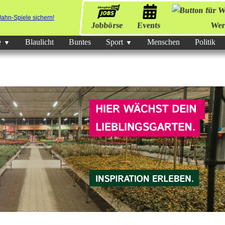
Jobbörse
Events
Wer
e
Blaulicht
Buntes
Sport
Menschen
Politik