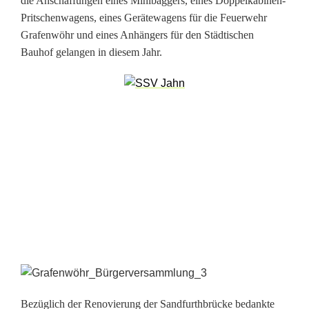
die Anschaffungen eines Minibaggers, eines Doppelkabinen-
Pritschenwagens, eines Gerätewagens für die Feuerwehr
f
Grafenwöhr und eines Anhängers für den Städtischen
r
Bauhof gelangen in diesem Jahr.
a
s
t
r
u
k
t
u
r
Bezüglich der Renovierung der Sandfurthbrücke bedankte