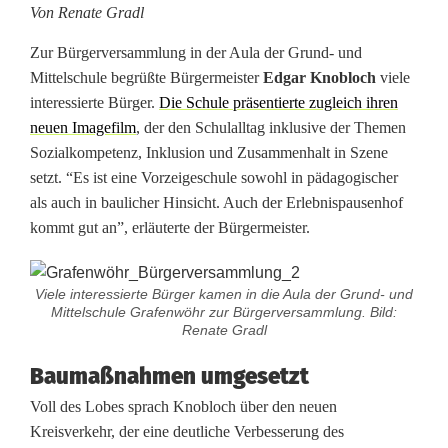
n
Von Renate Gradl
w
Zur Bürgerversammlung in der Aula der Grund- und
Mittelschule begrüßte Bürgermeister
Edgar Knobloch
viele
ö
interessierte Bürger.
Die Schule präsentierte zugleich ihren
h
neuen Imagefilm
, der den Schulalltag inklusive der Themen
Sozialkompetenz, Inklusion und Zusammenhalt in Szene
r
setzt. “Es ist eine Vorzeigeschule sowohl in pädagogischer
p
als auch in baulicher Hinsicht. Auch der Erlebnispausenhof
kommt gut an”, erläuterte der Bürgermeister.
a
c
Viele interessierte Bürger kamen in die Aula der Grund- und
Mittelschule Grafenwöhr zur Bürgerversammlung. Bild:
k
Renate Gradl
t
Baumaßnahmen umgesetzt
'
Voll des Lobes sprach Knobloch über den neuen
s
Kreisverkehr, der eine deutliche Verbesserung des