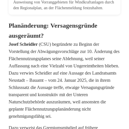
Ausweisung von Vorranggebieten für Windkraftanlagen durch
r
den Regionalplan, an der Flächenmeldung festzuhalten.
r
Planänderung: Versagensgründe
i
ausgeräumt?
c
Josef Scheidler
(CSU) begründete zu Beginn der
h
Vorstellung der Abwägungsvorschläge zur 10. Änderung des
Flächennutzungsplanes seine Ablehnung, weil seiner
t
Auffassung nach eine Vielzahl von Ungereimtheiten blieben.
u
Dazu verwies Scheidler auf eine Aussage des Landratsamts
Neustadt – Bauamt – vom 24. Januar 2025, die in ihrem
n
Schlusssatz die Aussage treffe, etwaige Versagungsgründe
g
transparent und konstruktiv mit der Unteren
Naturschutzbehörde auszuräumen, weil ansonsten die
v
geplante Flächennutzungsplanänderung nicht
o
genehmigungsfähig sei.
n
Dazu verweist das Gremiumsmitglied auf frühere