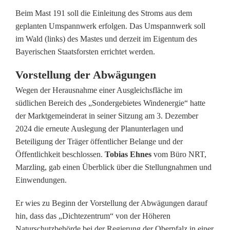
m
Beim Mast 191 soll die Einleitung des Stroms aus dem
i
geplanten Umspannwerk erfolgen. Das Umspannwerk soll
im Wald (links) des Mastes und derzeit im Eigentum des
t
Bayerischen Staatsforsten errichtet werden.
g
Vorstellung der Abwägungen
r
Wegen der Herausnahme einer Ausgleichsfläche im
o
südlichen Bereich des „Sondergebietes Windenergie“ hatte
der Marktgemeinderat in seiner Sitzung am 3. Dezember
ß
2024 die erneute Auslegung der Planunterlagen und
e
Beteiligung der Träger öffentlicher Belange und der
Öffentlichkeit beschlossen.
Tobias Ehnes
vom Büro NRT,
r
Marzling, gab einen Überblick über die Stellungnahmen und
M
Einwendungen.
e
Er wies zu Beginn der Vorstellung der Abwägungen darauf
hin, dass das „Dichtezentrum“ von der Höheren
h
Naturschutzbehörde bei der Regierung der Oberpfalz in einer