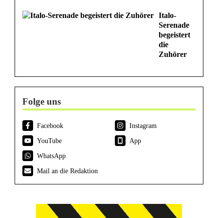
Italo-
Serenade
begeistert
die
Zuhörer
Folge uns
Facebook
Instagram
YouTube
App
WhatsApp
Mail an die Redaktion