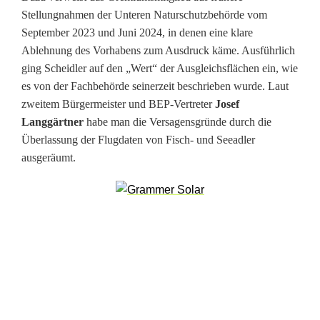
Stellungnahmen der Unteren Naturschutzbehörde vom
W
September 2023 und Juni 2024, in denen eine klare
i
Ablehnung des Vorhabens zum Ausdruck käme. Ausführlich
ging Scheidler auf den „Wert“ der Ausgleichsflächen ein, wie
n
es von der Fachbehörde seinerzeit beschrieben wurde. Laut
d
zweitem Bürgermeister und BEP-Vertreter
Josef
Langgärtner
habe man die Versagensgründe durch die
r
Überlassung der Flugdaten von Fisch- und Seeadler
ä
ausgeräumt.
d
e
r
n