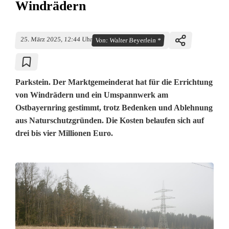
Windrädern
25. März 2025, 12:44 Uhr
Von:
Walter Beyerlein *
Parkstein. Der Marktgemeinderat hat für die Errichtung
von Windrädern und ein Umspannwerk am
Ostbayernring gestimmt, trotz Bedenken und Ablehnung
aus Naturschutzgründen. Die Kosten belaufen sich auf
drei bis vier Millionen Euro.
P
a
r