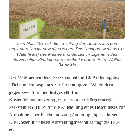
k
s
t
e
Beim Mast 191 soll die Einleitung des Stroms aus dem
i
geplanten Umspannwerk erfolgen. Das Umspannwerk soll im
Wald (links) des Mastes und derzeit im Eigentum des
n
Bayerischen Staatsforsten errichtet werden. Foto: Walter
Beyerlein
s
Der Marktgemeinderat Parkstein hat die 10. Änderung des
t
Flächennutzungsplanes zur Errichtung von Windrädern
i
gegen zwei Stimmen festgestellt. Ein
Kostenübernahmevertrag wurde von der Bürgerenergie
m
Parkstein eG (BEP) für die Aufstellung eines Beschlusses zur
m
Aufnahme einer Flächennutzungsänderung abgeschlossen.
Die Kosten für diesen Aufstellungsbeschluss trägt die BEP
t
eG.