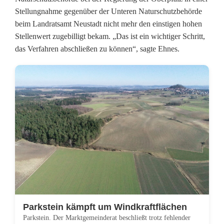
r
Stellungnahme gegenüber der Unteren Naturschutzbehörde
beim Landratsamt Neustadt nicht mehr den einstigen hohen
h
Stellenwert zugebilligt bekam. „Das ist ein wichtiger Schritt,
e
das Verfahren abschließen zu können“, sagte Ehnes.
i
t
f
ü
r
d
i
e
Parkstein kämpft um Windkraftflächen
E
Parkstein. Der Marktgemeinderat beschließt trotz fehlender