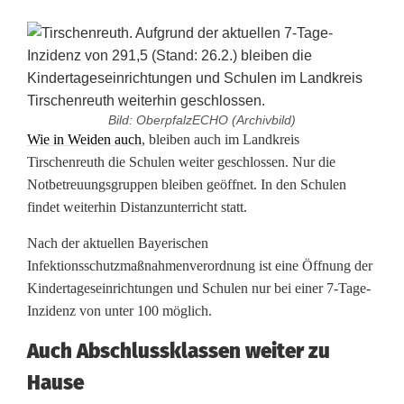
Bild: OberpfalzECHO (Archivbild)
S
Wie in Weiden auch
, bleiben auch im Landkreis
Tirschenreuth die Schulen weiter geschlossen. Nur die
c
Notbetreuungsgruppen bleiben geöffnet. In den Schulen
findet weiterhin Distanzunterricht statt.
h
u
Nach der aktuellen Bayerischen
Infektionsschutzmaßnahmenverordnung ist eine Öffnung der
l
Kindertageseinrichtungen und Schulen nur bei einer 7-Tage-
e
Inzidenz von unter 100 möglich.
n
Auch Abschlussklassen weiter zu
Hause
i