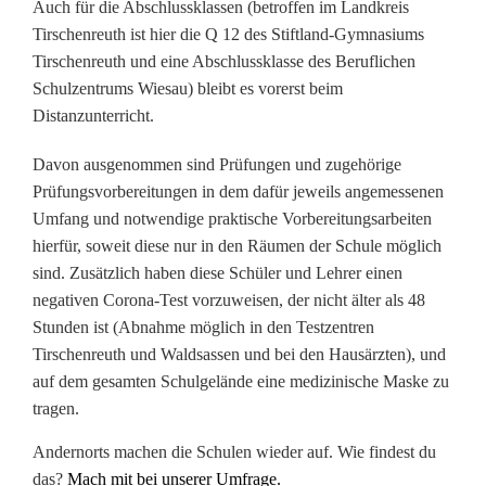
Auch für die Abschlussklassen (betroffen im Landkreis
m
Tirschenreuth ist hier die Q 12 des Stiftland-Gymnasiums
L
Tirschenreuth und eine Abschlussklasse des Beruflichen
Schulzentrums Wiesau) bleibt es vorerst beim
a
Distanzunterricht.
n
Davon ausgenommen sind Prüfungen und zugehörige
d
Prüfungsvorbereitungen in dem dafür jeweils angemessenen
k
Umfang und notwendige praktische Vorbereitungsarbeiten
hierfür, soweit diese nur in den Räumen der Schule möglich
r
sind. Zusätzlich haben diese Schüler und Lehrer einen
e
negativen Corona-Test vorzuweisen, der nicht älter als 48
Stunden ist (Abnahme möglich in den Testzentren
i
Tirschenreuth und Waldsassen und bei den Hausärzten), und
auf dem gesamten Schulgelände eine medizinische Maske zu
s
tragen.
w
Andernorts machen die Schulen wieder auf. Wie findest du
e
das?
Mach mit bei unserer Umfrage.