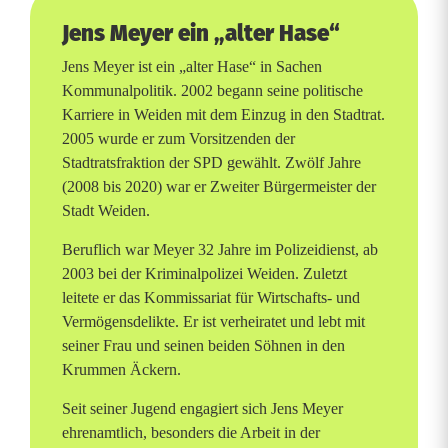
J
Jens Meyer ein „alter Hase“
e
Jens Meyer ist ein „alter Hase“ in Sachen
Kommunalpolitik. 2002 begann seine politische
n
Karriere in Weiden mit dem Einzug in den Stadtrat.
s
2005 wurde er zum Vorsitzenden der
Stadtratsfraktion der SPD gewählt. Zwölf Jahre
M
(2008 bis 2020) war er Zweiter Bürgermeister der
Stadt Weiden.
e
Beruflich war Meyer 32 Jahre im Polizeidienst, ab
y
2003 bei der Kriminalpolizei Weiden. Zuletzt
e
leitete er das Kommissariat für Wirtschafts- und
Vermögensdelikte. Er ist verheiratet und lebt mit
r
seiner Frau und seinen beiden Söhnen in den
z
Krummen Äckern.
i
Seit seiner Jugend engagiert sich Jens Meyer
ehrenamtlich, besonders die Arbeit in der
e