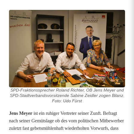
S
P
D
u
n
d
O
SPD-Fraktionssprecher Roland Richter, OB Jens Meyer und
b
SPD-Stadtverbandsvorsitzende Sabine Zeidler zogen Bilanz.
Foto: Udo Fürst
e
Jens Meyer
ist ein ruhiger Vertreter seiner Zunft. Befragt
r
nach seiner Gemütslage ob des vom politischen Mitbewerber
b
zuletzt fast gebetsmühlenhaft wiederholten Vorwurfs, dass