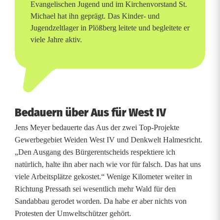
Evangelischen Jugend und im Kirchenvorstand St.
h
Michael hat ihn geprägt. Das Kinder- und
Jugendzeltlager in Plößberg leitete und begleitete er
e
viele Jahre aktiv.
n
e
i
n
Bedauern über Aus für West IV
Jens Meyer bedauerte das Aus der zwei Top-Projekte
e
Gewerbegebiet Weiden West IV und Denkwelt Halmesricht.
p
„Den Ausgang des Bürgerentscheids respektiere ich
natürlich, halte ihn aber nach wie vor für falsch. Das hat uns
o
viele Arbeitsplätze gekostet.“ Wenige Kilometer weiter in
s
Richtung Pressath sei wesentlich mehr Wald für den
Sandabbau gerodet worden. Da habe er aber nichts von
i
Protesten der Umweltschützer gehört.