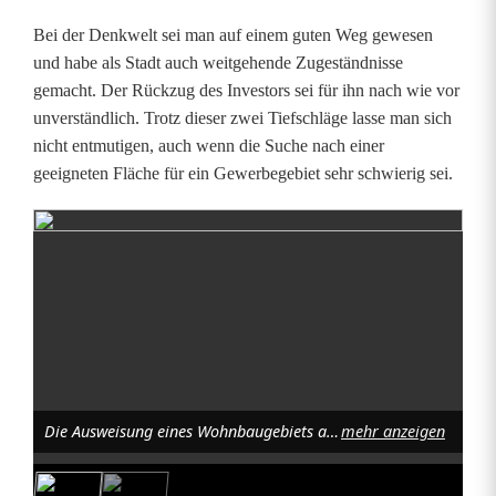
t
Bei der Denkwelt sei man auf einem guten Weg gewesen
i
und habe als Stadt auch weitgehende Zugeständnisse
v
gemacht. Der Rückzug des Investors sei für ihn nach wie vor
unverständlich. Trotz dieser zwei Tiefschläge lasse man sich
e
nicht entmutigen, auch wenn die Suche nach einer
H
geeigneten Fläche für ein Gewerbegebiet sehr schwierig sei.
a
l
b
z
e
i
Die Ausweisung eines Wohnbaugebiets auf dem ehemaligen SV-Gelände soll heuer noch über die Bühne gehen. Foto: Stadtplanungsamt
mehr anzeigen
t