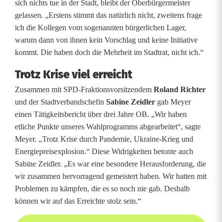
sich nichts tue in der Stadt, bleibt der Oberbürgermeister
ü
gelassen. „Erstens stimmt das natürlich nicht, zweitens frage
r
ich die Kollegen vom sogenannten bürgerlichen Lager,
warum dann von ihnen kein Vorschlag und keine Initiative
g
kommt. Die haben doch die Mehrheit im Stadtrat, nicht ich.“
e
Trotz Krise viel erreicht
r
Zusammen mit SPD-Fraktionsvorsitzendem
Roland Richter
und der Stadtverbandschefin
Sabine Zeidler
gab Meyer
m
einen Tätigkeitsbericht über drei Jahre OB. „Wir haben
e
etliche Punkte unseres Wahlprogramms abgearbeitet“, sagte
Meyer. „Trotz Krise durch Pandemie, Ukraine-Krieg und
i
Energiepreisexplosion.“ Diese Widrigkeiten betonte auch
s
Sabine Zeidler. „Es war eine besondere Herausforderung, die
wir zusammen hervorragend gemeistert haben. Wir hatten mit
t
Problemen zu kämpfen, die es so noch nie gab. Deshalb
e
können wir auf das Erreichte stolz sein.“
r