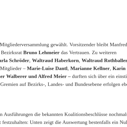
 Mitgliederversammlung gewählt. Vorsitzender bleibt Manfre
t Bezirksrat
Bruno Lehmeier
das Vertrauen. Zu weiteren
arla Schröder
,
Waltraud Haberkorn
,
Waltraud Rothballe
 Mitglieder –
Marie-Luise Dantl
,
Marianne Kellner
,
Karin
er Walberer und Alfred Meier –
durften sich über ein eins
n Gremien auf Bezirks-, Landes- und Bundesebene erfolgen eb
nen Ausführungen die bekannten Koalitionsbeschlüsse nochmals
t festzuhalten: Unten zeigt die Auswertung bestenfalls ein N