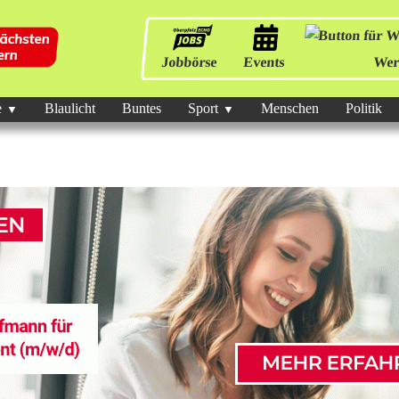
Jobbörse
Events
Wer
e
Blaulicht
Buntes
Sport
Menschen
Politik