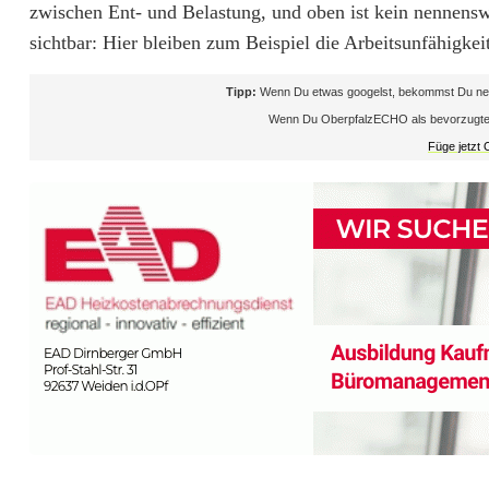
zwischen Ent- und Belastung, und oben ist kein nennensw
h
sichtbar: Hier bleiben zum Beispiel die Arbeitsunfähigke
l
Tipp:
Wenn Du etwas googelst, bekommst Du neb
e
Wenn Du OberpfalzECHO als bevorzugte Que
n
Füge jetzt
n
e
u
e
n
V
o
r