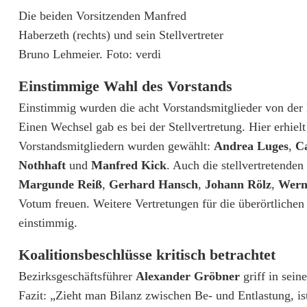
n
Die beiden Vorsitzenden Manfred
Haberzeth (rechts) und sein Stellvertreter
O
Bruno Lehmeier. Foto: verdi
b
Einstimmige Wahl des Vorstands
e
Einstimmig wurden die acht Vorstandsmitglieder von der
r
Einen Wechsel gab es bei der Stellvertretung. Hier erhiel
p
Vorstandsmitgliedern wurden gewählt:
Andrea Luges
,
C
Nothhaft
und
Manfred Kick
. Auch die stellvertretenden
f
Margunde Reiß
,
Gerhard Hansch
,
Johann Rölz
,
Wern
a
Votum freuen. Weitere Vertretungen für die überörtliche
l
einstimmig.
z
Koalitionsbeschlüsse kritisch betrachtet
w
Bezirksgeschäftsführer
Alexander Gröbner
griff in sei
Fazit: „Zieht man Bilanz zwischen Be- und Entlastung, is
ä