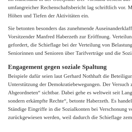
e
umfangreicher Rechenschaftsbericht lag schriftlich vor.
r
Höhen und Tiefen der Aktivitäten ein.
d
Sie betonten besonders das zunehmende Auseinanderklaff
i
Vorsitzender Manfred Haberzeth zur Eröffnung. Verteilun
gefordert, die Schieflage bei der Verteilung von Belastu
-
Seniorinnen und Senioren über Tarifverträge und die Sozi
S
Engagement gegen soziale Spaltung
e
Beispiele dafür seien laut Gerhard Nothhaft die Beteili
n
Unterstützung der Demokratiebewegungen. Der Versuch zu
i
Abgeordneten“ sichtbar. Dabei gehe es weltweit seit La
sondern erkämpfte Rechte“, betonte Haberzeth. Es handel
o
Ständige Eingriffe in die Sozialkonten bei Verschonung
r
zurückgewiesen werden, weil dadurch die Schieflage zem
e