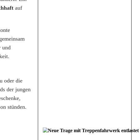
hhaft
auf
tonte
n gemeinsam
r und
keit.
u oder die
ds der jungen
eschenke,
ion stünden.