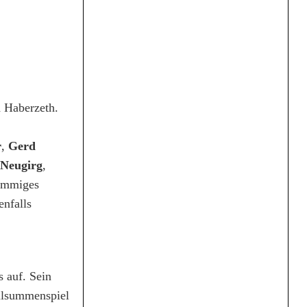
d Haberzeth.
r
,
Gerd
 Neugirg
,
timmiges
enfalls
 auf. Sein
ullsummenspiel