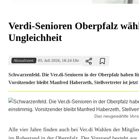
Verdi-Senioren Oberpfalz wähl
Ungleichheit
Aktualisiert:
05. Juli 2026, 18:24 Uhr
Schwarzenfeld. Die Ver.di-Senioren in der Oberpfalz haben für
Vorsitzender bleibt Manfred Haberzeth, Stellvertreter ist jet
Das neugewählte Vorst
V
Alle vier Jahre finden auch bei Ver.di Wahlen der Mitglie
im Ruhestand in der Oberpfalz. Der Vorstand besteht aus