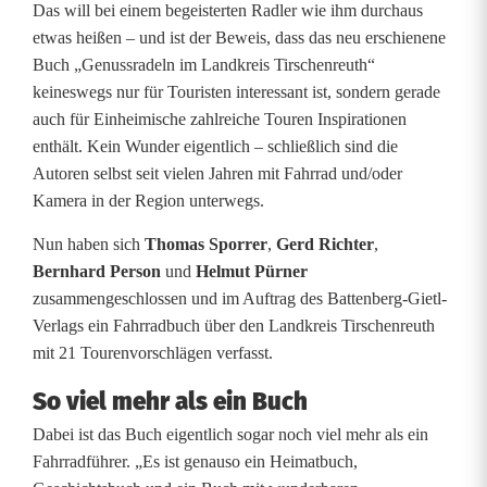
Das will bei einem begeisterten Radler wie ihm durchaus
e
etwas heißen – und ist der Beweis, dass das neu erschienene
Buch „Genussradeln im Landkreis Tirschenreuth“
l
keineswegs nur für Touristen interessant ist, sondern gerade
n
auch für Einheimische zahlreiche Touren Inspirationen
enthält. Kein Wunder eigentlich – schließlich sind die
i
Autoren selbst seit vielen Jahren mit Fahrrad und/oder
m
Kamera in der Region unterwegs.
L
Nun haben sich
Thomas Sporrer
,
Gerd Richter
,
Bernhard Person
und
Helmut Pürner
a
zusammengeschlossen und im Auftrag des Battenberg-Gietl-
n
Verlags ein Fahrradbuch über den Landkreis Tirschenreuth
mit 21 Tourenvorschlägen verfasst.
d
So viel mehr als ein Buch
k
Dabei ist das Buch eigentlich sogar noch viel mehr als ein
r
Fahrradführer. „Es ist genauso ein Heimatbuch,