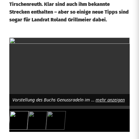
Tirschenreuth. Klar sind auch ihm bekannte
Strecken enthalten – aber so einige neue Tipps sind
sogar für Landrat Roland Grillmeier dabei.
G
e
n
u
s
Vorstellung des Buchs Genussradeln im Landkreis Tirschenreuth (v.l.): Gerd Richter, Helmut Pürner, Landrat Roland Grillmeier, Thomas Sporrer, Bernhard Person, Foto: Fabian Polster
mehr anzeigen
s
r
a
d