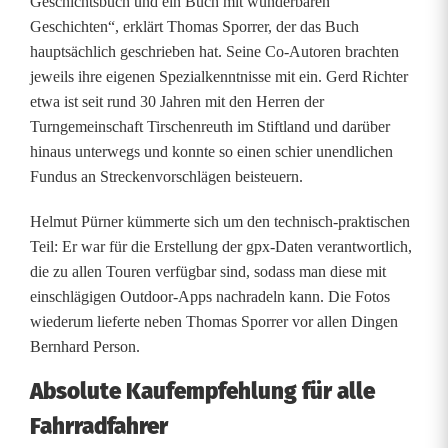
e
Geschichtsbuch und ein Buch mit wunderbaren
Geschichten“, erklärt Thomas Sporrer, der das Buch
i
hauptsächlich geschrieben hat. Seine Co-Autoren brachten
s
jeweils ihre eigenen Spezialkenntnisse mit ein. Gerd Richter
etwa ist seit rund 30 Jahren mit den Herren der
T
Turngemeinschaft Tirschenreuth im Stiftland und darüber
i
hinaus unterwegs und konnte so einen schier unendlichen
Fundus an Streckenvorschlägen beisteuern.
r
Helmut Pürner kümmerte sich um den technisch-praktischen
s
Teil: Er war für die Erstellung der gpx-Daten verantwortlich,
c
die zu allen Touren verfügbar sind, sodass man diese mit
einschlägigen Outdoor-Apps nachradeln kann. Die Fotos
h
wiederum lieferte neben Thomas Sporrer vor allen Dingen
e
Bernhard Person.
n
Absolute Kaufempfehlung für alle
r
Fahrradfahrer