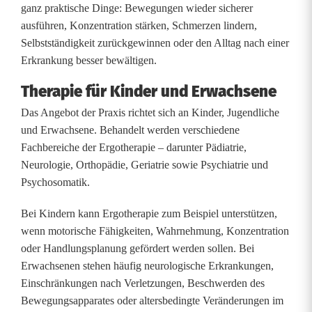
ganz praktische Dinge: Bewegungen wieder sicherer
t
ausführen, Konzentration stärken, Schmerzen lindern,
e
Selbstständigkeit zurückgewinnen oder den Alltag nach einer
Erkrankung besser bewältigen.
r
Therapie für Kinder und Erwachsene
m
Das Angebot der Praxis richtet sich an Kinder, Jugendliche
a
und Erwachsene. Behandelt werden verschiedene
c
Fachbereiche der Ergotherapie – darunter Pädiatrie,
Neurologie, Orthopädie, Geriatrie sowie Psychiatrie und
h
Psychosomatik.
e
Bei Kindern kann Ergotherapie zum Beispiel unterstützen,
n
wenn motorische Fähigkeiten, Wahrnehmung, Konzentration
oder Handlungsplanung gefördert werden sollen. Bei
:
Erwachsenen stehen häufig neurologische Erkrankungen,
N
Einschränkungen nach Verletzungen, Beschwerden des
Bewegungsapparates oder altersbedingte Veränderungen im
e