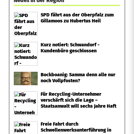
Neues in der Region
a
SPD fährt aus der Oberpfalz zum
c
Gillamoos zu Hubertus Heil
h
Kurz notiert: Schwandorf -
Kundenbüro geschlossen
Bockboanig: Samma denn alle nur
noch Vollpfosten?
Für Recycling-Unternehmer
verschärft sich die Lage –
Staatsanwalt will sechs Jahre Haft
Freie Fahrt durch
Schwellenwerksunterführung in