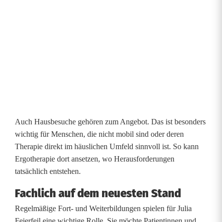
E
r
g
o
t
h
e
Auch Hausbesuche gehören zum Angebot. Das ist besonders
r
wichtig für Menschen, die nicht mobil sind oder deren
Therapie direkt im häuslichen Umfeld sinnvoll ist. So kann
a
Ergotherapie dort ansetzen, wo Herausforderungen
p
tatsächlich entstehen.
i
Fachlich auf dem neuesten Stand
e
Regelmäßige Fort- und Weiterbildungen spielen für Julia
Feierfeil eine wichtige Rolle. Sie möchte Patientinnen und