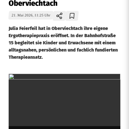
Oberviechtach
21. Mai 2026, 11:25 Uhr
Julia Feierfeil hat in Oberviechtach ihre eigene
Ergotherapiepraxis eröffnet. In der Bahnhofstraße
15 begleitet sie Kinder und Erwachsene mit einem
alltagsnahen, persönlichen und fachlich fundierten
Therapieansatz.
A
l
l
t
a