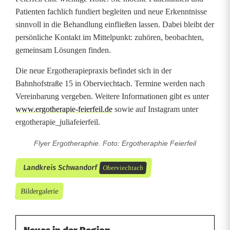
i
Patienten fachlich fundiert begleiten und neue Erkenntnisse
n
sinnvoll in die Behandlung einfließen lassen. Dabei bleibt der
persönliche Kontakt im Mittelpunkt: zuhören, beobachten,
O
gemeinsam Lösungen finden.
b
Die neue Ergotherapiepraxis befindet sich in der
e
Bahnhofstraße 15 in Oberviechtach. Termine werden nach
Vereinbarung vergeben. Weitere Informationen gibt es unter
r
www.ergotherapie-feierfeil.de
sowie auf Instagram unter
v
ergotherapie_juliafeierfeil.
i
Flyer Ergotheraphie. Foto: Ergotheraphie Feierfeil
e
Landkreis Schwandorf
Oberviechtach
c
Bildergalerie
h
t