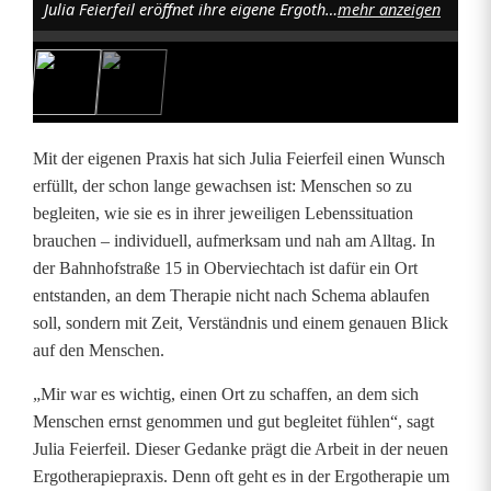
Julia Feierfeil eröffnet ihre eigene Ergotherapiepraxis. Foto: Ergotheraphie Feierfeil
mehr anzeigen
g
w
i
e
Mit der eigenen Praxis hat sich Julia Feierfeil einen Wunsch
d
erfüllt, der schon lange gewachsen ist: Menschen so zu
begleiten, wie sie es in ihrer jeweiligen Lebenssituation
e
brauchen – individuell, aufmerksam und nah am Alltag. In
r
der Bahnhofstraße 15 in Oberviechtach ist dafür ein Ort
entstanden, an dem Therapie nicht nach Schema ablaufen
l
soll, sondern mit Zeit, Verständnis und einem genauen Blick
e
auf den Menschen.
i
„Mir war es wichtig, einen Ort zu schaffen, an dem sich
Menschen ernst genommen und gut begleitet fühlen“, sagt
c
Julia Feierfeil. Dieser Gedanke prägt die Arbeit in der neuen
h
Ergotherapiepraxis. Denn oft geht es in der Ergotherapie um