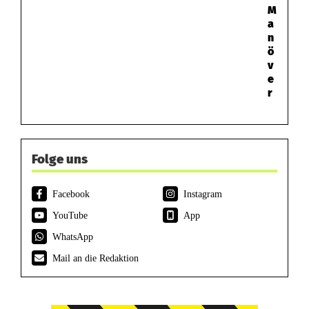
M
a
n
ö
v
e
r
Folge uns
Facebook
Instagram
YouTube
App
WhatsApp
Mail an die Redaktion