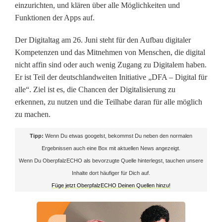
einzurichten, und klären über alle Möglichkeiten und
i
Funktionen der Apps auf.
g
Der Digitaltag am 26. Juni steht für den Aufbau digitaler
Kompetenzen und das Mitnehmen von Menschen, die digital
i
nicht affin sind oder auch wenig Zugang zu Digitalem haben.
t
Er ist Teil der deutschlandweiten Initiative „DFA – Digital für
alle“. Ziel ist es, die Chancen der Digitalisierung zu
a
erkennen, zu nutzen und die Teilhabe daran für alle möglich
l
zu machen.
e
Tipp:
Wenn Du etwas googelst, bekommst Du neben den normalen
n
Ergebnissen auch eine Box mit aktuellen News angezeigt.
Wenn Du OberpfalzECHO als bevorzugte Quelle hinterlegst, tauchen unsere
A
Inhalte dort häufiger für Dich auf.
n
Füge jetzt OberpfalzECHO Deinen Quellen hinzu!
g