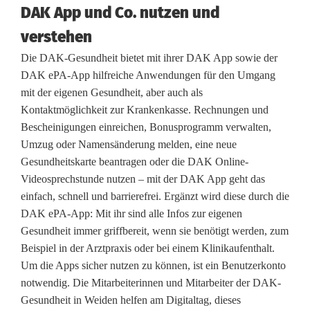
DAK App und Co. nutzen und
t
verstehen
i
Die DAK-Gesundheit bietet mit ihrer DAK App sowie der
n
DAK ePA-App hilfreiche Anwendungen für den Umgang
mit der eigenen Gesundheit, aber auch als
W
Kontaktmöglichkeit zur Krankenkasse. Rechnungen und
e
Bescheinigungen einreichen, Bonusprogramm verwalten,
Umzug oder Namensänderung melden, eine neue
i
Gesundheitskarte beantragen oder die DAK Online-
d
Videosprechstunde nutzen – mit der DAK App geht das
einfach, schnell und barrierefrei. Ergänzt wird diese durch die
e
DAK ePA-App: Mit ihr sind alle Infos zur eigenen
n
Gesundheit immer griffbereit, wenn sie benötigt werden, zum
Beispiel in der Arztpraxis oder bei einem Klinikaufenthalt.
z
Um die Apps sicher nutzen zu können, ist ein Benutzerkonto
u
notwendig. Die Mitarbeiterinnen und Mitarbeiter der DAK-
Gesundheit in Weiden helfen am Digitaltag, dieses
d