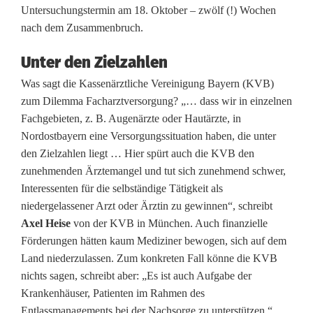
n
Untersuchungstermin am 18. Oktober – zwölf (!) Wochen
nach dem Zusammenbruch.
e
Unter den Zielzahlen
r
Was sagt die Kassenärztliche Vereinigung Bayern (KVB)
s
zum Dilemma Facharztversorgung? „… dass wir in einzelnen
c
Fachgebieten, z. B. Augenärzte oder Hautärzte, in
Nordostbayern eine Versorgungssituation haben, die unter
h
den Zielzahlen liegt … Hier spürt auch die KVB den
i
zunehmenden Ärztemangel und tut sich zunehmend schwer,
Interessenten für die selbständige Tätigkeit als
e
niedergelassener Arzt oder Ärztin zu gewinnen“, schreibt
r
Axel Heise
von der KVB in München. Auch finanzielle
Förderungen hätten kaum Mediziner bewogen, sich auf dem
a
Land niederzulassen. Zum konkreten Fall könne die KVB
u
nichts sagen, schreibt aber: „Es ist auch Aufgabe der
Krankenhäuser, Patienten im Rahmen des
s
Entlassmanagements bei der Nachsorge zu unterstützen.“