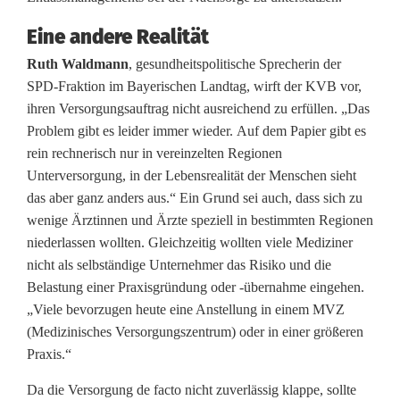
s
Eine andere Realität
i
Ruth Waldmann
, gesundheitspolitische Sprecherin der
c
SPD-Fraktion im Bayerischen Landtag, wirft der KVB vor,
ihren Versorgungsauftrag nicht ausreichend zu erfüllen. „Das
h
Problem gibt es leider immer wieder. Auf dem Papier gibt es
t
rein rechnerisch nur in vereinzelten Regionen
Unterversorgung, in der Lebensrealität der Menschen sieht
s
das aber ganz anders aus.“ Ein Grund sei auch, dass sich zu
l
wenige Ärztinnen und Ärzte speziell in bestimmten Regionen
niederlassen wollten. Gleichzeitig wollten viele Mediziner
o
nicht als selbständige Unternehmer das Risiko und die
s
Belastung einer Praxisgründung oder -übernahme eingehen.
„Viele bevorzugen heute eine Anstellung in einem MVZ
e
(Medizinisches Versorgungszentrum) oder in einer größeren
Praxis.“
n
O
Da die Versorgung de facto nicht zuverlässig klappe, sollte