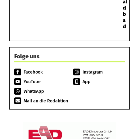
al
d
b
a
d
Folge uns
Facebook
Instagram
YouTube
App
WhatsApp
Mail an die Redaktion