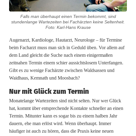
c
Falls man überhaupt einen Termin bekommt, sind
h
stundenlange Wartezeiten bei Fachärzten keine Seltenheit.
Foto: Karl-Hans Krause
e
Augenarzt, Kardiologe, Hautarzt, Neurologe – für Termine
n
beim Facharzt muss man sich in Geduld üben. Vor allem auf
a
dem Land gleicht die Suche nach einem einigermaßen
zeitnahen Termin einem schier aussichtslosem Unterfangen.
c
Gibt es zu wenige Fachärzte zwischen Waldsassen und
h
Waidhaus, Kemnath und Moosbach?
e
Nur mit Glück zum Termin
i
Monatelange Wartezeiten sind nicht selten. Nur wer Glück
hat, kommt über entsprechende Kontakte schneller an einen
n
Termin. Mitunter kann es sogar bis zu einem halben Jahr
e
dauern, ehe man erlöst wird. Wenn überhaupt. Immer
häufiger ist auch zu hören, dass die Praxis keine neuen
m