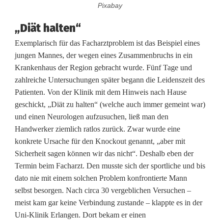
m
Pixabay
i
„Diät halten“
n
Exemplarisch für das Facharztproblem ist das Beispiel eines
jungen Mannes, der wegen eines Zusammenbruchs in ein
g
Krankenhaus der Region gebracht wurde. Fünf Tage und
l
zahlreiche Untersuchungen später begann die Leidenszeit des
Patienten. Von der Klinik mit dem Hinweis nach Hause
e
geschickt, „Diät zu halten“ (welche auch immer gemeint war)
i
und einen Neurologen aufzusuchen, ließ man den
Handwerker ziemlich ratlos zurück. Zwar wurde eine
c
konkrete Ursache für den Knockout genannt, „aber mit
h
Sicherheit sagen können wir das nicht“. Deshalb eben der
Termin beim Facharzt. Den musste sich der sportliche und bis
t
dato nie mit einem solchen Problem konfrontierte Mann
e
selbst besorgen. Nach circa 30 vergeblichen Versuchen –
meist kam gar keine Verbindung zustande – klappte es in der
i
Uni-Klinik Erlangen. Dort bekam er einen