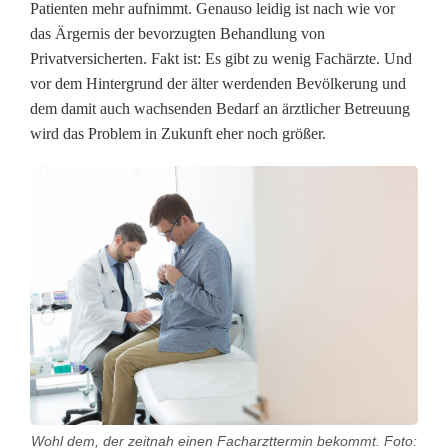
Patienten mehr aufnimmt. Genauso leidig ist nach wie vor
F
das Ärgernis der bevorzugten Behandlung von
Privatversicherten. Fakt ist: Es gibt zu wenig Fachärzte. Und
a
vor dem Hintergrund der älter werdenden Bevölkerung und
c
dem damit auch wachsenden Bedarf an ärztlicher Betreuung
wird das Problem in Zukunft eher noch größer.
h
a
r
z
t
t
e
r
Wohl dem, der zeitnah einen Facharzttermin bekommt. Foto: