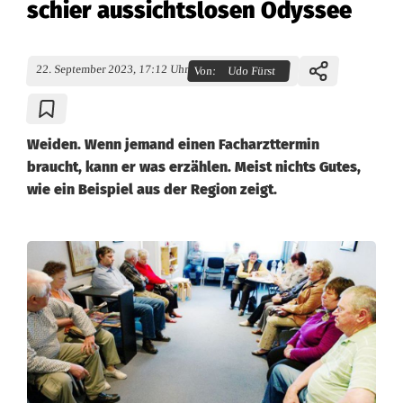
schier aussichtslosen Odyssee
22. September 2023, 17:12 Uhr
Von:
Udo Fürst
Weiden. Wenn jemand einen Facharzttermin
braucht, kann er was erzählen. Meist nichts Gutes,
wie ein Beispiel aus der Region zeigt.
D
i
e
S
u