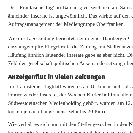
f
Der “Fränkische Tag” in Bamberg verzeichnete am Samsta
ähnelnder Inserate ist ungewöhnlich. Das wirkte auf den 
e
Auftragsmanagement der Mediengruppe Oberfranken.
v
Wie die Tageszeitung berichtet, sei in einer Bamberge
o
dass ungeimpfte Pflegekräfte die Zeitung mit Stellenanz
n
Häufung ähnlich lautender Inserate gebe es aber nicht. D
P
Feld der gesellschaftspolitischen Auseinandersetzung über
f
Anzeigenflut in vielen Zeitungen
l
Im Traunsteiner Tagblatt waren es am 8. Januar mehr als 
immer wieder Inserate, der Wochen Kurier in Pirna alle
e
Südwestdeutschen Medienholding gehört, wurden am 12. 
g
kosten je nach Länge meist zehn bis 20 Euro.
e
Wie verhält es sich nun mit den Stellengesuchen in den
p
konzertierte Aktion von Impfgegnern dahinterstecken? D