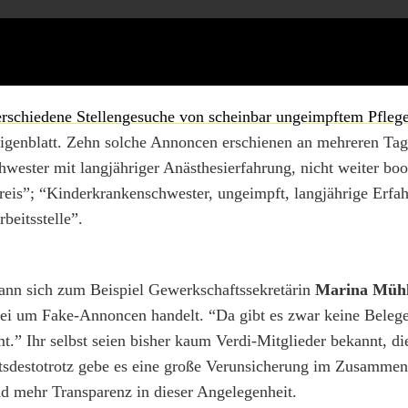
erschiedene Stellengesuche von scheinbar ungeimpftem Pfleg
igenblatt. Zehn solche Annoncen erschienen an mehreren Tag
wester mit langjähriger Anästhesierfahrung, nicht weiter boos
eis”; “Kinderkrankenschwester, ungeimpft, langjährige Erfah
beitsstelle”.
 kann sich zum Beispiel Gewerkschaftssekretärin
Marina Müh
bei um Fake-Annoncen handelt. “Da gibt es zwar keine Belege,
.” Ihr selbst seien bisher kaum Verdi-Mitglieder bekannt, d
tsdestotrotz gebe es eine große Verunsicherung im Zusammen
nd mehr Transparenz in dieser Angelegenheit.