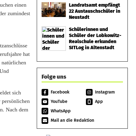
suchen einen
Landratsamt empfängt
22 Austauschschüler in
oder zumindest
Neustadt
Schülerinnen und
Schüler der Lobkowitz-
Realschule erkunden
tzanschlüsse
SITLog in Altenstadt
erufsjahre hat
 natürlichen
 Und
Folge uns
eldet sich
Facebook
Instagram
 persönlichen
YouTube
App
en. Nach dem
WhatsApp
Mail an die Redaktion