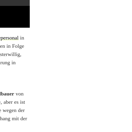
epersonal
in
en in Folge
terwillig,
rung in
lbauer
von
 aber es ist
ie wegen der
hang mit der