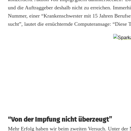
e
und die Auftraggeber deshalb nicht zu erreichen. Immerh
Nummer, einer “Krankenschwester mit 15 Jahren Berufse
r
sucht”, lautet die ernüchternde Computeransage: “Diese 
s
o
n
a
l
?
“Von der Impfung nicht überzeugt”
Mehr Erfolg haben wir beim zweiten Versuch. Unter der