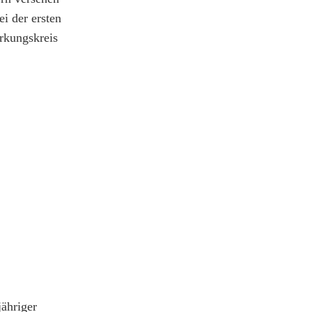
i der ersten
rkungskreis
ähriger