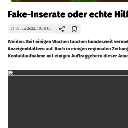
Fake-Inserate oder echte Hi
25. Januar 2022, 10:18 Uhr
Weiden. Seit einigen Wochen tauchen bundesweit vermeh
Anzeigenblättern auf. Auch in einigen regionalen Zeitun
Kontaktaufnahme mit einigen Auftraggebern dieser Ann
F
a
k
e
-