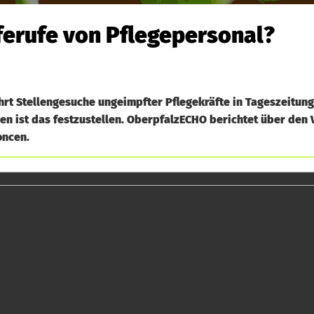
lferufe von Pflegepersonal?
rt Stellengesuche ungeimpfter Pflegekräfte in Tageszeitun
gen ist das festzustellen. OberpfalzECHO berichtet über den
oncen.