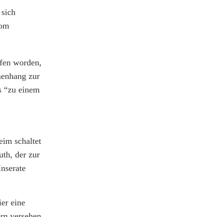
 sich
om
fen worden,
menhang zur
es “zu einem
eim schaltet
th, der zur
nserate
er eine
rn versehen