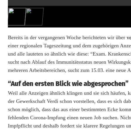
e
c
h
t
Bereits in der vergangenen Woche berichteten wir über
v
einer regionalen Tageszeitung und dem zugehörigen Anze
e
und alle lauteten so ähnlich wie diese: “Exam. Krankensch
H
sucht nach Ablauf des Immunitätsstatus neuen Wirkungskr
i
mehreren Arbeitsbereichen, sucht zum 15.03. eine neue Ar
l
“Auf den ersten Blick wie abgesprochen”
f
Weil alle Anzeigen ähnlich klingen und sie sich häufen,
der Gewerkschaft Verdi schon vorstellen, dass es sich da
e
schon möglich, dass das aus einer bestimmten Ecke kommt
r
fehlenden Corona-Impfung einen neuen Job suchen. Nich
u
Impfpflicht und deshalb fordert sie klarere Regelungen u