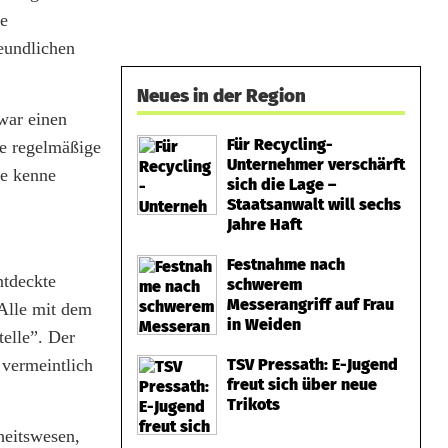
ne
eundlichen
Neues in der Region
zwar einen
Für Recycling-
de regelmäßige
Unternehmer verschärft
ie kenne
sich die Lage –
Staatsanwalt will sechs
Jahre Haft
Festnahme nach
ntdeckte
schwerem
Messerangriff auf Frau
Alle mit dem
in Weiden
telle”. Der
 vermeintlich
TSV Pressath: E-Jugend
freut sich über neue
Trikots
heitswesen,