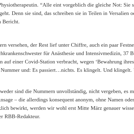
hysiotherapeutin. “Alle eint vorgeblich die gleiche Not: Sie 
eht. Denn sie sind, das schreiben sie in Teilen in Versalien 
 Bericht.
 versehen, der Rest lief unter Chiffre, auch ein paar Festne
chkrankenschwester für Anästhesie und Intensivmedizin, 37 B
iden auf einer Covid-Station verbracht, wegen ‘Bewahrung ihres
 Nummer und: Es passiert…nichts. Es klingelt. Und klingelt.
tweder sind die Nummern unvollständig, nicht vergeben, es m
-Ansage – die allerdings konsequent anonym, ohne Namen oder
lich bewirkt, werden wir wohl erst Mitte März genauer wiss
der RBB-Redakteur.