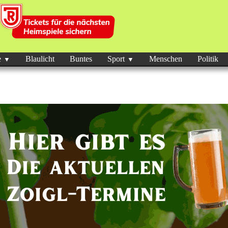
e
Blaulicht
Buntes
Sport
Menschen
Politik