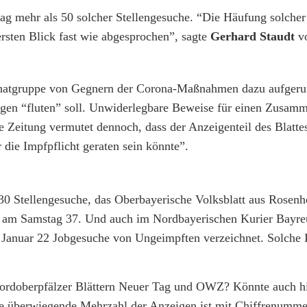
g mehr als 50 solcher Stellengesuche. “Die Häufung solcher
ersten Blick fast wie abgesprochen”, sagte
Gerhard Staudt
v
r Chatgruppe von Gegnern der Corona-Maßnahmen dazu aufgeru
eigen “fluten” soll. Unwiderlegbare Beweise für einen Zusam
ie Zeitung vermutet dennoch, dass der Anzeigenteil des Blatt
 die Impfpflicht geraten sein könnte”.
30 Stellengesuche, das Oberbayerische Volksblatt aus Rosenh
in am Samstag 37. Und auch im Nordbayerischen Kurier Bayreu
Januar 22 Jobgesuche von Ungeimpften verzeichnet. Solche I
 Nordoberpfälzer Blättern Neuer Tag und OWZ? Könnte auch hi
ie überwiegende Mehrzahl der Anzeigen ist mit Chiffrenumme