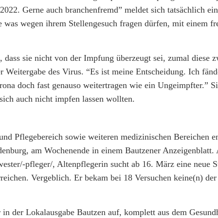
2022. Gerne auch branchenfremd” meldet sich tatsächlich ei
ie was wegen ihrem Stellengesuch fragen dürfen, mit einem fr
, dass sie nicht von der Impfung überzeugt sei, zumal diese 
er Weitergabe des Virus. “Es ist meine Entscheidung. Ich fän
orona doch fast genauso weitertragen wie ein Ungeimpfter.” S
sich auch nicht impfen lassen wollten.
und Pflegebereich sowie weiteren medizinischen Bereichen e
enburg, am Wochenende in einem Bautzener Anzeigenblatt. 
ter/-pfleger/, Altenpflegerin sucht ab 16. März eine neue S
erreichen. Vergeblich. Er bekam bei 18 Versuchen keine(n) der
er in der Lokalausgabe Bautzen auf, komplett aus dem Gesund