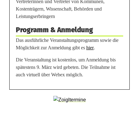
l
Vertreterinnen und Vertreter von Kommunen,
Kostenträgern, Wissenschaft, Behörden und
e
Leistungserbringern
g
Programm & Anmeldung
e
Das ausführliche Veranstaltungsprogramm sowie die
d
Möglichkeit zur Anmeldung gibt es
hier
.
e
Die Veranstaltung ist kostenlos, um Anmeldung bis
spätestens 9. März wird gebeten. Die Teilnahme ist
r
auch virtuell über Webex möglich.
Z
u
k
u
n