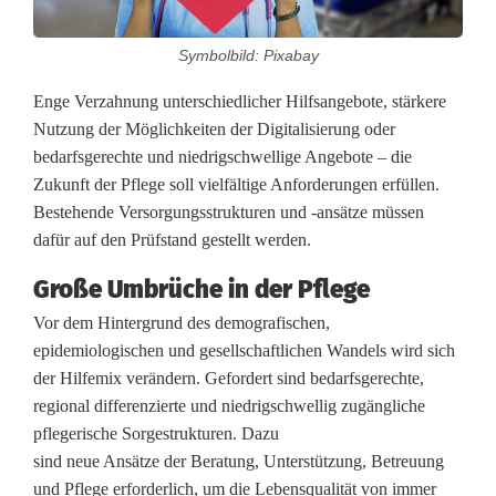
a
b
Symbolbild: Pixabay
e
Enge Verzahnung unterschiedlicher Hilfsangebote, stärkere
Nutzung der Möglichkeiten der Digitalisierung oder
n
bedarfsgerechte und niedrigschwellige Angebote – die
d
Zukunft der Pflege soll vielfältige Anforderungen erfüllen.
Bestehende Versorgungsstrukturen und -ansätze müssen
d
dafür auf den Prüfstand gestellt werden.
e
Große Umbrüche in der Pflege
r
Vor dem Hintergrund des demografischen,
O
epidemiologischen und gesellschaftlichen Wandels wird sich
der Hilfemix verändern. Gefordert sind bedarfsgerechte,
T
regional differenzierte und niedrigschwellig zugängliche
H
pflegerische Sorgestrukturen. Dazu
sind neue Ansätze der Beratung, Unterstützung, Betreuung
:
und Pflege erforderlich, um die Lebensqualität von immer