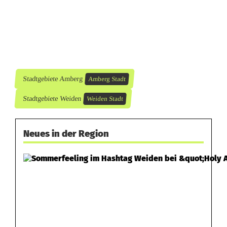
f
t
Stadtgebiete Amberg
Amberg Stadt
Stadtgebiete Weiden
Weiden Stadt
Neues in der Region