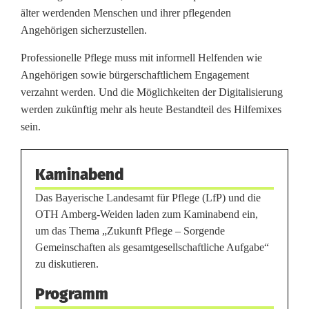
W
älter werdenden Menschen und ihrer pflegenden
Angehörigen sicherzustellen.
e
Professionelle Pflege muss mit informell Helfenden wie
i
Angehörigen sowie bürgerschaftlichem Engagement
c
verzahnt werden. Und die Möglichkeiten der Digitalisierung
werden zukünftig mehr als heute Bestandteil des Hilfemixes
h
sein.
e
n
Kaminabend
s
Das Bayerische Landesamt für Pflege (LfP) und die
OTH Amberg-Weiden laden zum Kaminabend ein,
t
um das Thema „Zukunft Pflege – Sorgende
Gemeinschaften als gesamtgesellschaftliche Aufgabe“
e
zu diskutieren.
l
Programm
l