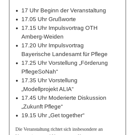
u
17 Uhr Beginn der Veranstaltung
17.05 Uhr Grußworte
n
17.15 Uhr Impulsvortrag OTH
g
Amberg-Weiden
f
17.20 Uhr Impulsvortrag
Bayerische Landesamt für Pflege
ü
17.25 Uhr Vorstellung „Förderung
r
PflegeSoNah“
d
17.35 Uhr Vorstellung
i
„Modellprojekt ALIA“
17.45 Uhr Moderierte Diskussion
e
„Zukunft Pflege“
P
19.15 Uhr „Get together“
f
Die Veranstaltung richtet sich insbesondere an