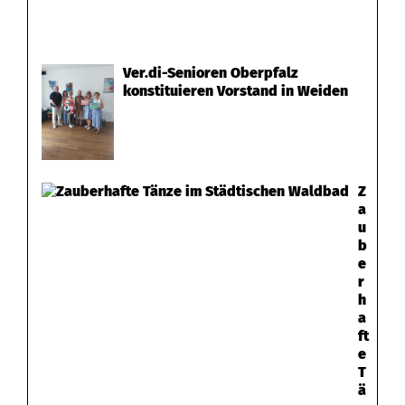
Ver.di-Senioren Oberpfalz
konstituieren Vorstand in Weiden
Z
a
u
b
e
r
h
a
ft
e
T
ä