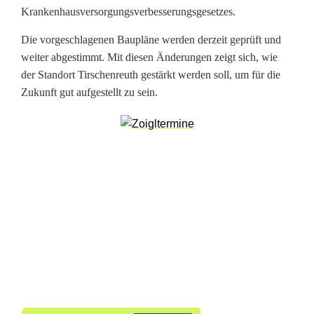
a
Krankenhausversorgungsverbesserungsgesetzes.
n
Die vorgeschlagenen Baupläne werden derzeit geprüft und
t
weiter abgestimmt. Mit diesen Änderungen zeigt sich, wie
der Standort Tirschenreuth gestärkt werden soll, um für die
r
Zukunft gut aufgestellt zu sein.
a
g
f
ü
r
U
m
b