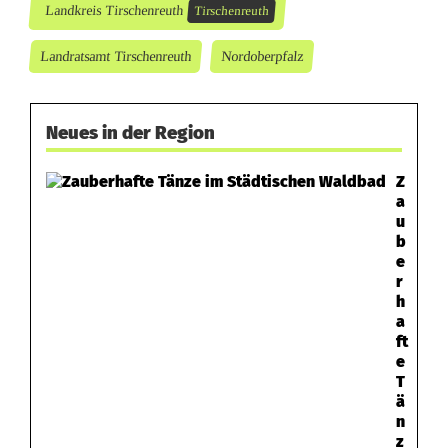
a
Landkreis Tirschenreuth
Tirschenreuth
u
Landratsamt Tirschenreuth
Nordoberpfalz
d
e
Neues in der Region
s
Z
K
a
u
r
b
e
a
r
h
n
a
ft
k
e
T
e
ä
n
n
z