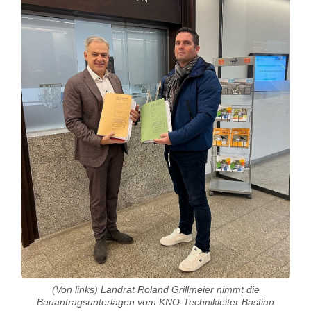
O
N
o
r
d
o
b
e
r
p
f
(Von links) Landrat Roland Grillmeier nimmt die
Bauantragsunterlagen vom KNO-Technikleiter Bastian
a