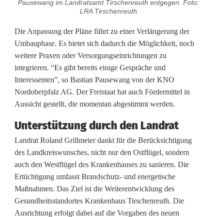
Pausewang im Landratsamt Tirschenreuth entgegen. Foto:
LRA Tirschenreuth
l
Die Anpassung der Pläne führt zu einer Verlängerung der
z
Umbauphase. Es bietet sich dadurch die Möglichkeit, noch
s
weitere Praxen oder Versorgungseinrichtungen zu
integrieren. “Es gibt bereits einige Gespräche und
t
Interessenten”, so Bastian Pausewang von der KNO
e
Nordoberpfalz AG. Der Freistaat hat auch Fördermittel in
Aussicht gestellt, die momentan abgestimmt werden.
l
Unterstützung durch den Landrat
l
Landrat Roland Grillmeier dankt für die Berücksichtigung
t
des Landkreiswunsches, nicht nur den Ostflügel, sondern
B
auch den Westflügel des Krankenhauses zu sanieren. Die
Ertüchtigung umfasst Brandschutz- und energetische
a
Maßnahmen. Das Ziel ist die Weiterentwicklung des
u
Gesundheitsstandortes Krankenhaus Tirschenreuth. Die
Ausrichtung erfolgt dabei auf die Vorgaben des neuen