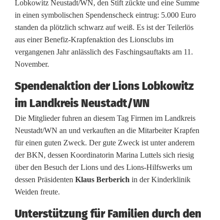
Lobkowitz Neustadt/WN, den Stift zückte und eine Summe
o
in einen symbolischen Spendenscheck eintrug: 5.000 Euro
n
standen da plötzlich schwarz auf weiß. Es ist der Teilerlös
aus einer Benefiz-Krapfenaktion des Lionsclubs im
s
vergangenen Jahr anlässlich des Faschingsauftakts am 11.
c
November.
l
Spendenaktion der Lions Lobkowitz
u
im Landkreis Neustadt/WN
b
Die Mitglieder fuhren an diesem Tag Firmen im Landkreis
Neustadt/WN an und verkauften an die Mitarbeiter Krapfen
s
für einen guten Zweck. Der gute Zweck ist unter anderem
p
der BKN, dessen Koordinatorin Marina Luttels sich riesig
über den Besuch der Lions und des Lions-Hilfswerks um
e
dessen Präsidenten
Klaus Berberich
in der Kinderklinik
n
Weiden freute.
d
Unterstützung für Familien durch den