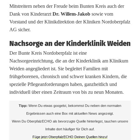
Mitstreitern neben der Freude beim Bunten Kreis auch der
n
Dank von Kinderarzt
Dr. Willem-Jakob
sowie vom
B
Vorstand und der Klinikdirektion der Kliniken Nordoberpfalz
AG sicher.
u
Nachsorge an der Kinderklinik Weiden
n
Der Bunte Kreis Nordoberpfalz ist eine
t
Nachsorgeeinrichtung, die an der Kinderklinik am Klinikum
e
Weiden angegliedert ist. Sie begleitet Familien mit
frühgeborenen, chronisch und schwer kranken Kindern, die
n
spezielle Pflegeanforderungen haben, ganzheitlich und
K
individuell über einen Zeitraum von bis zu neun Monaten.
r
Tipp:
Wenn Du etwas googelst, bekommst Du neben den normalen
e
Ergebnissen auch eine Box mit aktuellen News angezeigt.
Wenn Du OberpfalzECHO als bevorzugte Quelle hinterlegst, tauchen unsere
i
Inhalte dort häufiger für Dich auf.
s
Füge jetzt OberpfalzECHO Deinen Quellen hinzu!