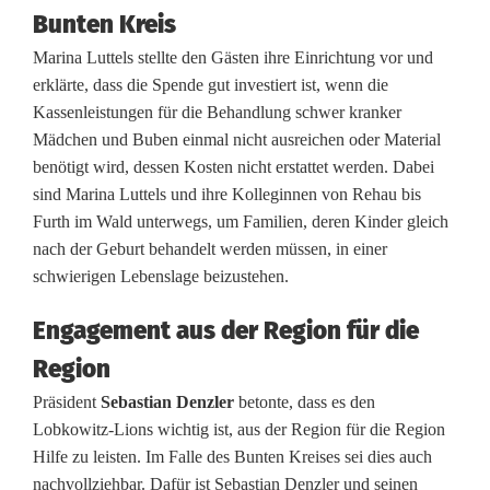
e
Bunten Kreis
t
Marina Luttels stellte den Gästen ihre Einrichtung vor und
erklärte, dass die Spende gut investiert ist, wenn die
5
Kassenleistungen für die Behandlung schwer kranker
Mädchen und Buben einmal nicht ausreichen oder Material
.
benötigt wird, dessen Kosten nicht erstattet werden. Dabei
0
sind Marina Luttels und ihre Kolleginnen von Rehau bis
Furth im Wald unterwegs, um Familien, deren Kinder gleich
0
nach der Geburt behandelt werden müssen, in einer
0
schwierigen Lebenslage beizustehen.
E
Engagement aus der Region für die
u
Region
r
Präsident
Sebastian Denzler
betonte, dass es den
Lobkowitz-Lions wichtig ist, aus der Region für die Region
o
Hilfe zu leisten. Im Falle des Bunten Kreises sei dies auch
a
nachvollziehbar. Dafür ist Sebastian Denzler und seinen