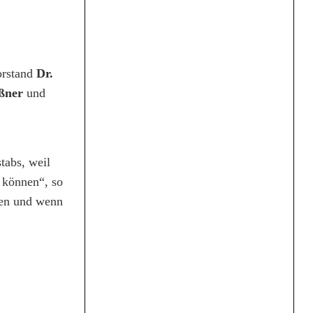
orstand
Dr.
ißner
und
tabs, weil
 können“, so
ren und wenn