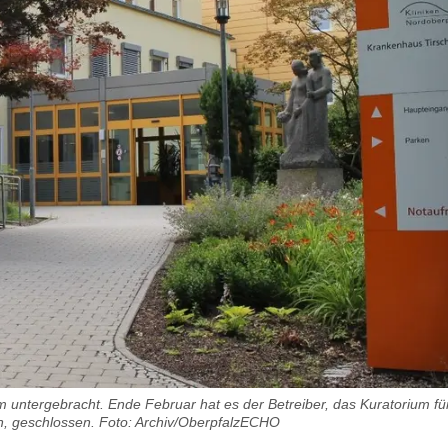
untergebracht. Ende Februar hat es der Betreiber, das Kuratorium fü
on, geschlossen. Foto: Archiv/OberpfalzECHO