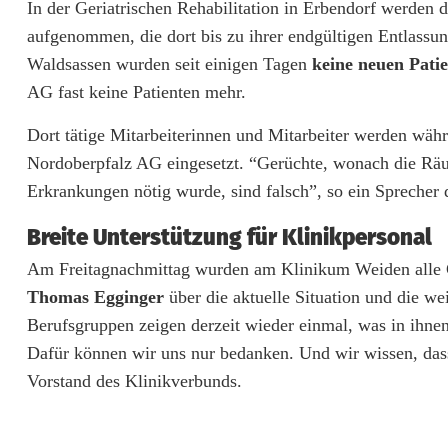
In der Geriatrischen Rehabilitation in Erbendorf werden 
ä
aufgenommen, die dort bis zu ihrer endgültigen Entlassun
l
Waldsassen wurden seit einigen Tagen
keine neuen Pat
AG fast keine Patienten mehr.
l
Dort tätige Mitarbeiterinnen und Mitarbeiter werden wäh
e
Nordoberpfalz AG eingesetzt. “Gerüchte, wonach die Rä
-
Erkrankungen nötig wurde, sind falsch”, so ein Sprecher
K
Breite Unterstützung für Klinikpersonal
l
Am Freitagnachmittag wurden am Klinikum Weiden alle C
i
Thomas Egginger
über die aktuelle Situation und die we
Berufsgruppen zeigen derzeit wieder einmal, was in ihn
n
Dafür können wir uns nur bedanken. Und wir wissen, dass
i
Vorstand des Klinikverbunds.
k
e