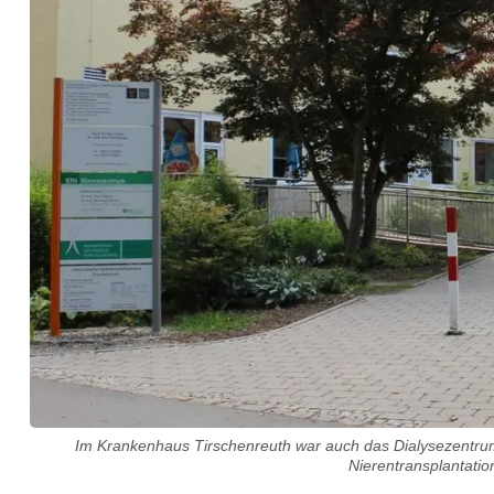
Im Krankenhaus Tirschenreuth war auch das Dialysezentrum 
Nierentransplantati