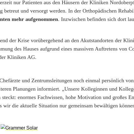
derzeit nur Patienten aus den Häusern der Kliniken Nordober
g betreut und versorgt werden. In der Orthopädischen Rehabil
ienten mehr aufgenommen
. Inzwischen befinden sich dort la
rend der Krise vorübergehend an den Akutstandorten der Klin
umung des Hauses aufgrund eines massiven Auftretens von C
 der Kliniken AG.
hefärzte und Zentrumsleitungen noch einmal persönlich vo
iteren Planungen informiert. „Unsere Kolleginnen und Kollege
en steckt: enormes Fachwissen, hohe Motivation und großes E
 wir die aktuelle Situation nur gemeinsam bewältigen können