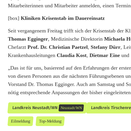
Mitarbeiterinnen und Mitarbeiter anmelden, einen Termin
[box]
Kliniken Krisenstab im Dauereinsatz
Seit vergangenem Freitag trifft sich der Krisenstab der
Thomas Egginger
, Medizinische Direktorin
Michaela H
Chefarzt
Prof. Dr. Christian Paetzel
,
Stefany Dürr
, Le
Krankenhausleitungen
Claudia Kost
,
Dietmar Eine
und
„Das ist für uns, basierend auf den Erfahrungen der erste
von diesen Personen aus die nächsten Führungsebenen und
Vorstand Dr. Thomas Egginger. Auch am Samstag und Son
nötig entsprechende Anpassungen der bisher eingeleite
Landkreis Neustadt/WN
Landkreis Tirschenr
Neustadt/WN
Eilmeldung
Top-Meldung