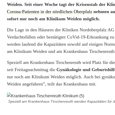
M
Weiden. Seit einer Woche tagt der Krisenstab der Kli
Corona-Patienten in der nördlichen Oberpfalz
nehmen auc
e
sofort nur noch am Klinikum Weiden möglich.
h
Die Lage in den Häusern der Kliniken Nordoberpfalz AG s
r
Verdachtsfällen oder bestätigter CoVid-19-Erkrankung zu 
C
werden laufend die Kapazitäten sowohl auf einigen Norm
am Klinikum Weiden und am Krankenhaus Tirschenreuth a
o
Speziell am Krankenhaus Tirschenreuth wird Platz für di
r
seit Freitagnachmittag die
Gynäkologie und Geburtshilfe
o
nur noch am Klinikum Weiden möglich. Auch bei gynäkol
n
Weiden angefahren”, teilt das Krankenhaus mit.
a
-
Speziell am Krankenhaus Tirschenreuth werden Kapazitäten für 
F