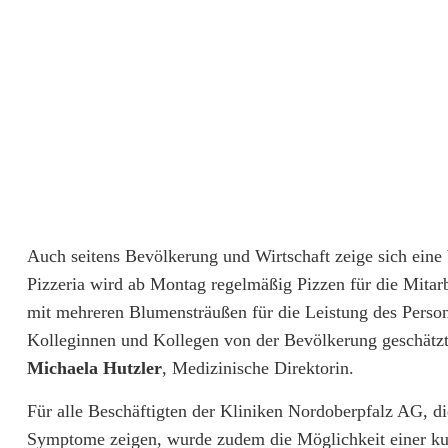
n
A
G
r
ä
u
Auch seitens Bevölkerung und Wirtschaft zeige sich eine 
m
Pizzeria wird ab Montag regelmäßig Pizzen für die Mitarb
t
mit mehreren Blumensträußen für die Leistung des Persona
u
Kolleginnen und Kollegen von der Bevölkerung geschätzt 
Michaela Hutzler
, Medizinische Direktorin.
m
Für alle Beschäftigten der Kliniken Nordoberpfalz AG, 
Symptome zeigen, wurde zudem die Möglichkeit einer kurz