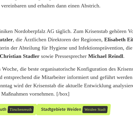
 vereinbaren und erhalten dann einen Abstrich.
 Kliniken Nordoberpfalz AG täglich. Zum Krisenstab gehören V
utzler
, die Ärztlichen Direktoren der Regionen,
Elisabeth E
iterin der Abteilung für Hygiene und Infektionsprävention, die
Christian Stadler
sowie Pressesprecher
Michael Reindl
.
n Woche, die beste organisatorische Konfiguration des Krisens
 entsprechend die Mitarbeiter informiert und geführt werden
ntag wird der Krisenstab die aktuelle Entwicklung analysie
ten Maßnahmen vornehmen. [/box]
euth
Stadtgebiete Weiden
Tirschenreuth
Weiden Stadt