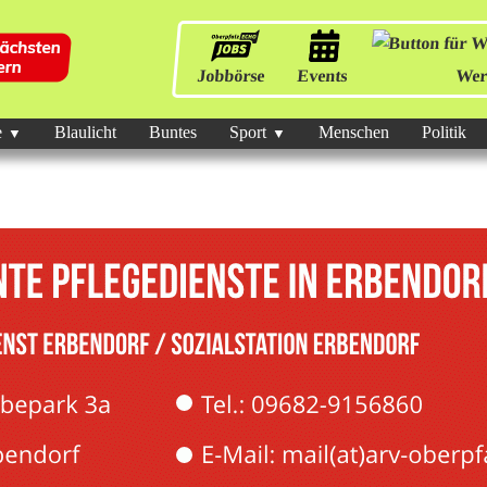
Jobbörse
Events
Wer
e
Blaulicht
Buntes
Sport
Menschen
Politik