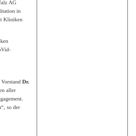
pfalz AG
itation in
ut Kliniken
iken
oVid-
n Vorstand
Dr.
n aller
ngagement.
“, so der