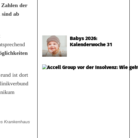
n Zahlen der
 sind ab
t
Babys 2026:
ntsprechend
Kalenderwoche 31
glichkeiten
und ist dort
linikverbund
inikum
ins Krankenhaus