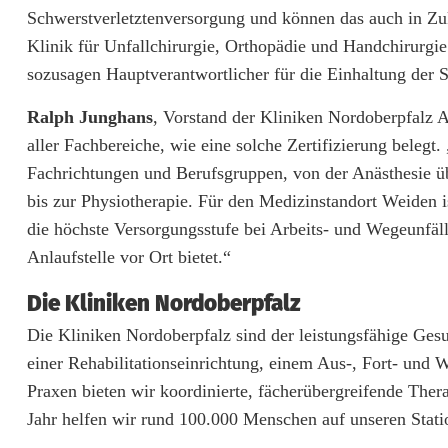
Schwerstverletztenversorgung und können das auch in Zuk
s
Klinik für Unfallchirurgie, Orthopädie und Handchirurgi
K
sozusagen Hauptverantwortlicher für die Einhaltung de
l
Ralph Junghans
, Vorstand der Kliniken Nordoberpfalz 
i
aller Fachbereiche, wie eine solche Zertifizierung belegt
n
Fachrichtungen und Berufsgruppen, von der Anästhesie üb
bis zur Physiotherapie. Für den Medizinstandort Weiden 
i
die höchste Versorgungsstufe bei Arbeits- und Wegeunfälle
k
Anlaufstelle vor Ort bietet.“
u
Die Kliniken Nordoberpfalz
m
Die Kliniken Nordoberpfalz sind der leistungsfähige Gesu
W
einer Rehabilitationseinrichtung, einem Aus-, Fort- und
Praxen bieten wir koordinierte, fächerübergreifende The
e
Jahr helfen wir rund 100.000 Menschen auf unseren Stat
i