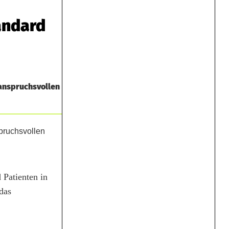
andard
anspruchsvollen
 Patienten in
das