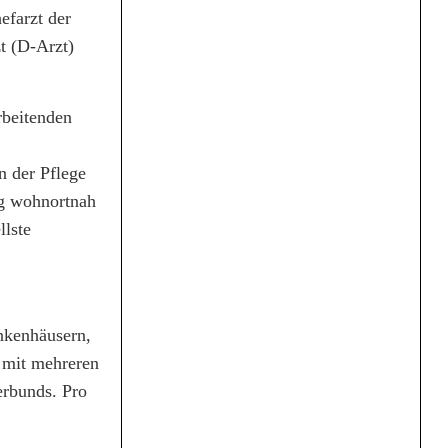
efarzt der
t (D-Arzt)
rbeitenden
n der Pflege
ng wohnortnah
llste
ankenhäusern,
 mit mehreren
erbunds. Pro