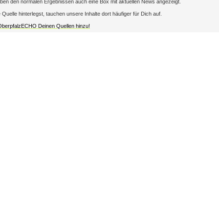
en den normalen Ergebnissen auch eine Box mit aktuellen News angezeigt.
lle hinterlegst, tauchen unsere Inhalte dort häufiger für Dich auf.
 OberpfalzECHO Deinen Quellen hinzu!