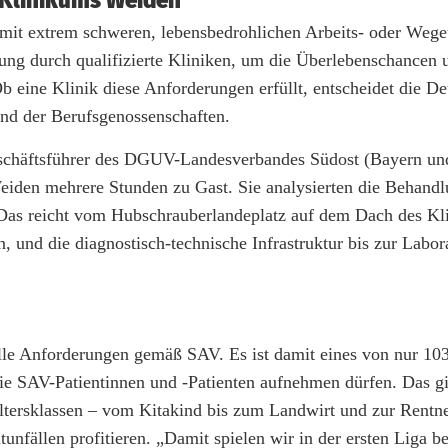
 Klinikums Weiden
mit extrem schweren, lebensbedrohlichen Arbeits- oder Wege
rgung durch qualifizierte Kliniken, um die Überlebenschancen 
b eine Klinik diese Anforderungen erfüllt, entscheidet die D
nd der Berufsgenossenschaften.
eschäftsführer des DGUV-Landesverbandes Südost (Bayern un
den mehrere Stunden zu Gast. Sie analysierten die Behandl
. Das reicht vom Hubschrauberlandeplatz auf dem Dach des K
n, und die diagnostisch-technische Infrastruktur bis zur Labor
 alle Anforderungen gemäß SAV. Es ist damit eines von nur 10
e SAV-Patientinnen und -Patienten aufnehmen dürfen. Das gilt
ltersklassen – vom Kitakind bis zum Landwirt und zur Rentne
unfällen profitieren. „Damit spielen wir in der ersten Liga be