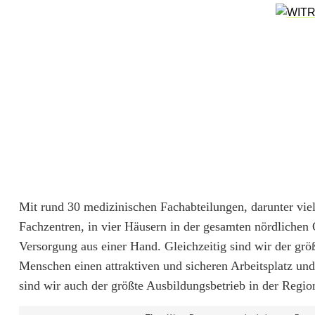
d
e
n
e
r
f
ü
l
Mit rund 30 medizinischen Fachabteilungen, darunter viele
Fachzentren, in vier Häusern in der gesamten nördlichen
l
Versorgung aus einer Hand. Gleichzeitig sind wir der grö
t
Menschen einen attraktiven und sicheren Arbeitsplatz u
sind wir auch der größte Ausbildungsbetrieb in der Regio
h