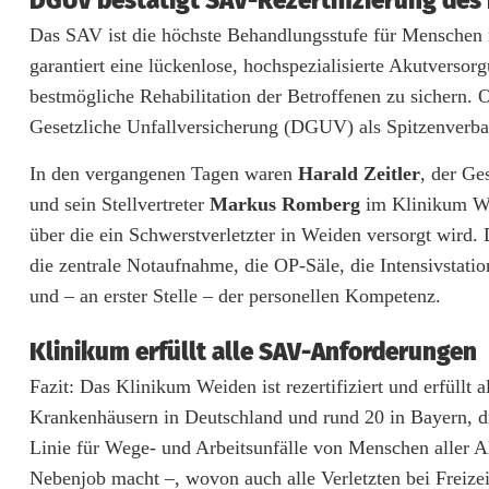
DGUV bestätigt SAV-Rezertifizierung des
e
Das SAV ist die höchste Behandlungsstufe für Menschen 
r
garantiert eine lückenlose, hochspezialisierte Akutverso
t
bestmögliche Rehabilitation der Betroffenen zu sichern. O
Gesetzliche Unfallversicherung (DGUV) als Spitzenverba
i
In den vergangenen Tagen waren
Harald Zeitler
, der G
f
und sein Stellvertreter
Markus Romberg
im Klinikum Wei
i
über die ein Schwerstverletzter in Weiden versorgt wird
z
die zentrale Notaufnahme, die OP-Säle, die Intensivstatio
und – an erster Stelle – der personellen Kompetenz.
i
e
Klinikum erfüllt alle SAV-Anforderungen
r
Fazit: Das Klinikum Weiden ist rezertifiziert und erfüllt
Krankenhäusern in Deutschland und rund 20 in Bayern, di
t
Linie für Wege- und Arbeitsunfälle von Menschen aller A
e
Nebenjob macht –, wovon auch alle Verletzten bei Freizeit