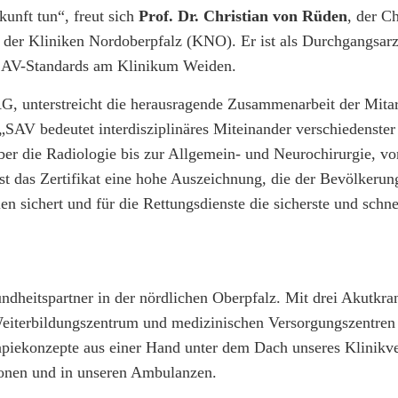
unft tun“, freut sich
Prof. Dr. Christian von Rüden
, der Ch
e der Kliniken Nordoberpfalz (KNO). Er ist als Durchgangsarz
r SAV-Standards am Klinikum Weiden.
AG, unterstreicht die herausragende Zusammenarbeit der Mita
. „SAV bedeutet interdisziplinäres Miteinander verschiedenster
er die Radiologie bis zur Allgemein- und Neurochirurgie, vo
ist das Zertifikat eine hohe Auszeichnung, die der Bevölkeru
n sichert und für die Rettungsdienste die sicherste und schne
ndheitspartner in der nördlichen Oberpfalz. Mit drei Akutkr
 Weiterbildungszentrum und medizinischen Versorgungszentren
rapiekonzepte aus einer Hand unter dem Dach unseres Klinikv
ionen und in unseren Ambulanzen.