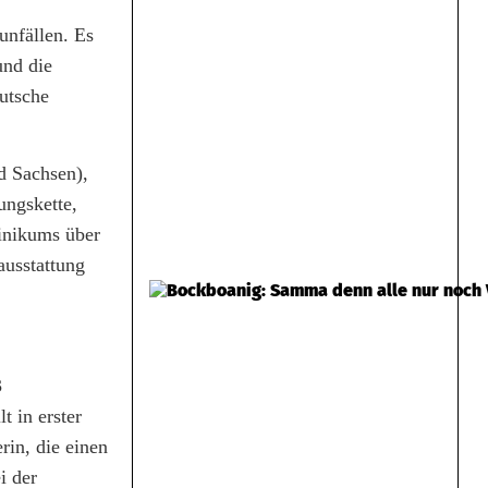
unfällen. Es
und die
eutsche
d Sachsen),
ungskette,
linikums über
ausstattung
3
 in erster
rin, die einen
i der