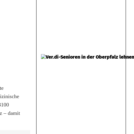
te
izinische
 3100
z – damit