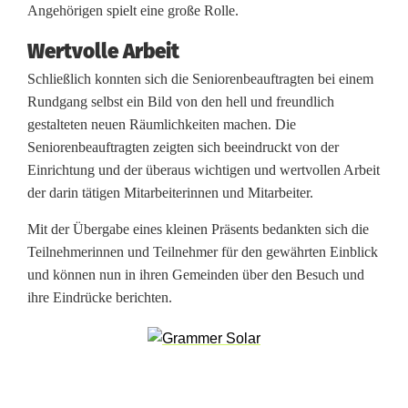
Angehörigen spielt eine große Rolle.
s
Wertvolle Arbeit
i
Schließlich konnten sich die Seniorenbeauftragten bei einem
c
Rundgang selbst ein Bild von den hell und freundlich
gestalteten neuen Räumlichkeiten machen. Die
h
Seniorenbeauftragten zeigten sich beeindruckt von der
t
Einrichtung und der überaus wichtigen und wertvollen Arbeit
der darin tätigen Mitarbeiterinnen und Mitarbeiter.
i
g
Mit der Übergabe eines kleinen Präsents bedankten sich die
Teilnehmerinnen und Teilnehmer für den gewährten Einblick
t
und können nun in ihren Gemeinden über den Besuch und
ihre Eindrücke berichten.
e
n
n
e