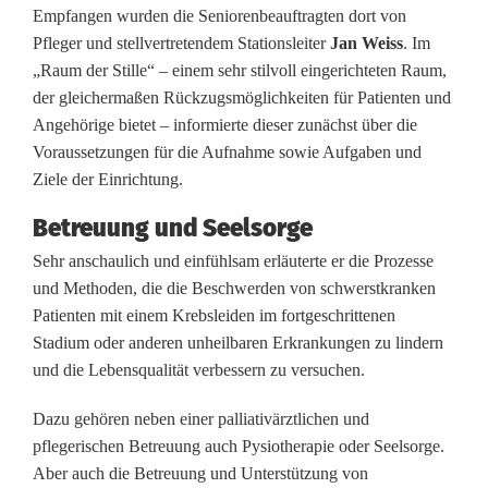
Empfangen wurden die Seniorenbeauftragten dort von
e
Pfleger und stellvertretendem Stationsleiter
Jan Weiss
. Im
a
„Raum der Stille“ – einem sehr stilvoll eingerichteten Raum,
der gleichermaßen Rückzugsmöglichkeiten für Patienten und
u
Angehörige bietet – informierte dieser zunächst über die
f
Voraussetzungen für die Aufnahme sowie Aufgaben und
Ziele der Einrichtung.
t
Betreuung und Seelsorge
r
Sehr anschaulich und einfühlsam erläuterte er die Prozesse
a
und Methoden, die die Beschwerden von schwerstkranken
g
Patienten mit einem Krebsleiden im fortgeschrittenen
Stadium oder anderen unheilbaren Erkrankungen zu lindern
t
und die Lebensqualität verbessern zu versuchen.
e
Dazu gehören neben einer palliativärztlichen und
b
pflegerischen Betreuung auch Pysiotherapie oder Seelsorge.
e
Aber auch die Betreuung und Unterstützung von