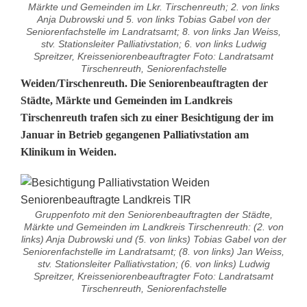
Märkte und Gemeinden im Lkr. Tirschenreuth; 2. von links
Anja Dubrowski und 5. von links Tobias Gabel von der
Seniorenfachstelle im Landratsamt; 8. von links Jan Weiss,
stv. Stationsleiter Palliativstation; 6. von links Ludwig
Spreitzer, Kreisseniorenbeauftragter Foto: Landratsamt
Tirschenreuth, Seniorenfachstelle
S
Weiden/Tirschenreuth. Die Seniorenbeauftragten der
Städte, Märkte und Gemeinden im Landkreis
e
Tirschenreuth trafen sich zu einer Besichtigung der im
Januar in Betrieb gegangenen Palliativstation am
n
Klinikum in Weiden.
i
o
r
Gruppenfoto mit den Seniorenbeauftragten der Städte,
Märkte und Gemeinden im Landkreis Tirschenreuth: (2. von
e
links) Anja Dubrowski und (5. von links) Tobias Gabel von der
Seniorenfachstelle im Landratsamt; (8. von links) Jan Weiss,
stv. Stationsleiter Palliativstation; (6. von links) Ludwig
n
Spreitzer, Kreisseniorenbeauftragter Foto: Landratsamt
Tirschenreuth, Seniorenfachstelle
b