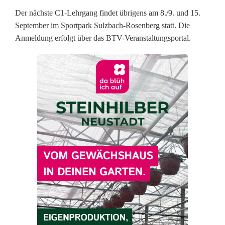
n
Der nächste C1-Lehrgang findet übrigens am 8./9. und 15.
n
September im Sportpark Sulzbach-Rosenberg statt. Die
i
Anmeldung erfolgt über das BTV-Veranstaltungsportal.
s
v
e
r
e
i
n
e
a