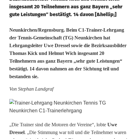
insgesamt 20 Teilnehmern aus ganz Bayern „sehr
gute Leistungen“ bestätigt. 14 davon [&hellip;]
2
Neunkirchen/Regensburg. Beim C1-Trainer-Lehrgang
der Tennis-Gemeinschaft (TG) Neunkirchen hat
0
Lehrgangsleiter Uwe Dressel sowie die Bezirksausbilder
Thomas Kick und Helmut Wich insgesamt 20
n
Teilnehmern aus ganz Bayern „sehr gute Leistungen“
e
bestätigt. 14 davon nahmen an der Sichtung teil und
bestanden sie.
u
e
Von Stephan Landgraf
M
o
t
„Die Trainer sind die Motoren der Vereine“, lobte
Uwe
Dressel
. „Die Stimmung war toll und die Teilnehmer waren
o