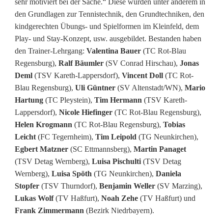
sehr motiviert bei der Sache.“ Diese wurden unter anderem in
r
den Grundlagen zur Tennistechnik, den Grundtechniken, den
kindgerechten Übungs- und Spielformen im Kleinfeld, dem
e
Play- und Stay-Konzept, usw. ausgebildet. Bestanden haben
den Trainer-Lehrgang:
Valentina Bauer
(TC Rot-Blau
n
Regensburg),
Ralf Bäumler
(SV Conrad Hirschau),
Jonas
f
Deml
(TSV Kareth-Lappersdorf),
Vincent Doll
(TC Rot-
Blau Regensburg),
Uli Güntner
(SV Altenstadt/WN),
Mario
ü
Hartung
(TC Pleystein),
Tim Hermann
(TSV Kareth-
r
Lappersdorf),
Nicole Hiefinger
(TC Rot-Blau Regensburg),
Helen Krogmann
(TC Rot-Blau Regensburg),
Tobias
d
Leicht
(FC Tegernheim),
Tim Leipold
(TG Neunkirchen),
i
Egbert Matzner
(SC Ettmannsberg),
Martin Panaget
(TSV Detag Wernberg),
Luisa Pischulti
(TSV Detag
e
Wernberg),
Luisa Spöth
(TG Neunkirchen),
Daniela
T
Stopfer
(TSV Thurndorf),
Benjamin Weller
(SV Marzing),
Lukas Wolf
(TV Haßfurt),
Noah Zehe
(TV Haßfurt) und
e
Frank Zimmermann
(Bezirk Niedrbayern).