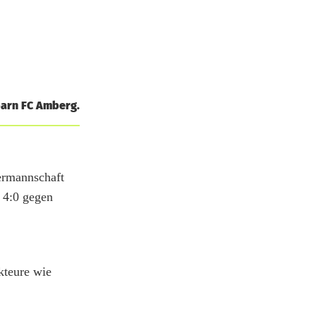
barn FC Amberg.
termannschaft
t 4:0 gegen
kteure wie