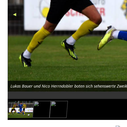
2
3
◄
g
e
g
e
n
F
Lukas Bauer und Nico Herrndobler boten sich sehenswerte Zweik
C
A
m
b