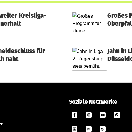
eiter Kreisliga-
Großes P
enerhalt
Oberpfal
meldeschluss für
Jahn in 
h naht
Düsseldor
Soziale Netzwerke
er