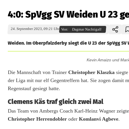
4:0: SpVgg SV Weiden U 23 g
24. September 2023, 09:21 Uhr
Von:
Dagmar Nachtigall
Weiden. Im Oberpfalzderby siegt die U 23 der SpVgg SV 
Kevin Amaizo und Mario
4
:
Die Mannschaft von Trainer
Christopher Klaszka
siegte
der Liga mit nur elf Gegentreffern hat. Sie zogen damit 
0
Regenstauf gesiegt hatte.
:
Clemens Käs traf gleich zwei Mal
S
Das Team von Ambergs Coach Karl-Heinz Wagner zeigte si
p
Christopher Herrendobler
oder
Komlanvi Agbeve
.
V