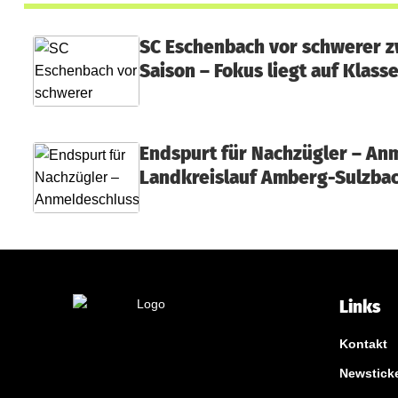
c
SC Eschenbach vor schwerer zw
h
Saison – Fokus liegt auf Klass
Endspurt für Nachzügler – An
Landkreislauf Amberg-Sulzbac
Links
Kontakt
Newstick