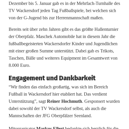
.
Dezember bis 5. Januar gab es in der Mehrfach-Turnhalle des
TV Wackersdorf jeden Tag Fußballspiele, bei welchen sich
0
von der G-Jugend bis zur Herrenmannschaft maßen.
0
Bereits seit über zehn Jahren gibt es das größte Hallenturnier
0
der Oberpfalz. Maschek Automobile hat in diesem Jahr die
E
fußballbegeisterten Wackersdorfer Kinder und Jugendlichen
mit einer großen Summe unterstützt. Dabei gab es Trikots,
u
Taschen, Bälle und weiteres Equipment im Gesamtwert von
8.000 Euro.
r
o
Engagement und Dankbarkeit
“Wir finden das einfach großartig, was sich im Bereich
S
Fußball in Wackersdorf hier etabliert hat. Das verdient
p
Unterstützung”, sagt
Reiner Hochmuth
. Gesponsert wurden
dabei sowohl der TV Wackersdorf selbst, als auch die
e
Mannschaften der JFG Oberpfälzer Seenland.
n
Mitorganisator
Markus Ellert
bedankte sich herzlich für die