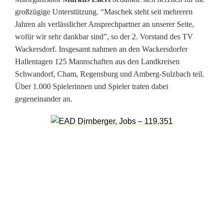
d
großzügige Unterstützung. “Maschek steht seit mehreren
e
Jahren als verlässlicher Ansprechpartner an unserer Seite,
wofür wir sehr dankbar sind”, so der 2. Vorstand des TV
f
Wackersdorf. Insgesamt nahmen an den Wackersdorfer
ü
Hallentagen 125 Mannschaften aus den Landkreisen
Schwandorf, Cham, Regensburg und Amberg-Sulzbach teil.
r
Über 1.000 Spielerinnen und Spieler traten dabei
J
gegeneinander an.
u
g
e
n
d
f