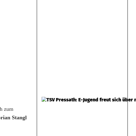
ch zum
orian Stangl