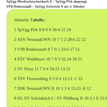
SpVgg Windischeschenbach II – SpVgg Pirk abgesagt
h
VFB Rothenstadt – SpVgg Schirmitz II am 3. Oktober
a
Aktuelle T
abelle:
u
1 SpVgg Pirk 8 8 0 0 26:4 22 24
e
2 ASV Neustadt/WN 10 7 1 2 28:6 22 22
n
3 VfB Rothenstadt 8 7 0 1 23:6 17 21
4 FSV Waldthurn 10 7 0 3 32:14 18 21
5 SV Floss 11 7 0 4 34:21 13 21
6 TSV Flossenbürg 9 5 0 4 12:13 -1 15
7 DJK Neustadt/WN II 10 3 3 4 15:23 -8 12
8 SG SV Schönkirch I / SV Plößberg II 10 3 1 6 13: