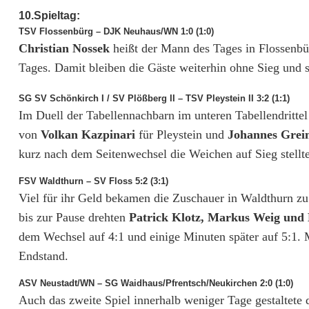
u
10.Spieltag:
n
TSV Flossenbürg – DJK Neuhaus/WN 1:0 (1:0)
Christian Nossek
heißt der Mann des Tages in Flossenbür
d
Tages. Damit bleiben die Gäste weiterhin ohne Sieg und s
R
SG SV Schönkirch I / SV Plößberg II – TSV Pleystein II 3:2 (1:1)
o
Im Duell der Tabellennachbarn im unteren Tabellendrittel
t
von
Volkan Kazpinari
für Pleystein und
Johannes Grei
kurz nach dem Seitenwechsel die Weichen auf Sieg stellte
h
FSV Waldthurn – SV Floss 5:2 (3:1)
e
Viel für ihr Geld bekamen die Zuschauer in Waldthurn z
n
bis zur Pause drehten
Patrick Klotz, Markus Weig und
dem Wechsel auf 4:1 und einige Minuten später auf 5:1. 
s
Endstand.
t
ASV Neustadt/WN – SG Waidhaus/Pfrentsch/Neukirchen 2:0 (1:0)
a
Auch das zweite Spiel innerhalb weniger Tage gestaltete