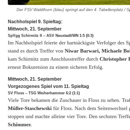
e
Der FSV Waldthurn (blau) springt auf den 4. Tabellenplatz 
n
Nachholspiel 9. Spieltag:
Mittwoch, 21. September
t
SpVgg Schirmitz II – ASV Neustadt/WN 1:5 (0:3)
e
Im Nachholspiel feierte der hartnäckigste Verfolger des S
stand es durch Treffer von
Niwar Barwari, Michaele Bo
a
kam Schirmitz zum Anschlusstreffer durch
Christopher 
m
erneut Bokuretsion zu einem sicheren Erfolg.
s
Mittwoch, 21. September
P
Vorgezogenes Spiel vom 11. Spieltag
SV Floss – TSG Weiherhammer 6:2 (1:1)
i
Viele Tore bekamen die Zuschauer in Floss zu sehen. Traf
Müller-Staschewski
für Floss. Nach dem Seitenwechsel g
r
stoppen und machte alleine vier Tore. Den sechsten Treffe
k
Schimmer.