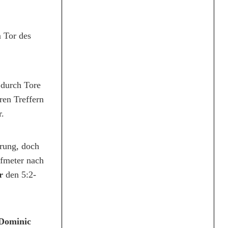
m Tor des
 durch Tore
ren Treffern
r.
hrung, doch
fmeter nach
er
den 5:2-
Dominic