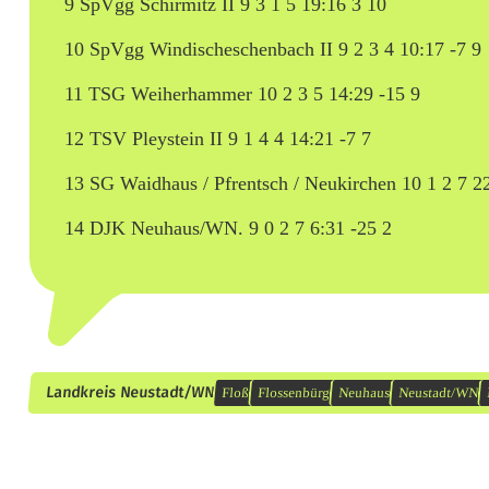
9 SpVgg Schirmitz II 9 3 1 5 19:16 3 10
10 SpVgg Windischeschenbach II 9 2 3 4 10:17 -7 9
11 TSG Weiherhammer 10 2 3 5 14:29 -15 9
12 TSV Pleystein II 9 1 4 4 14:21 -7 7
13 SG Waidhaus / Pfrentsch / Neukirchen 10 1 2 7 2
14 DJK Neuhaus/WN. 9 0 2 7 6:31 -25 2
Landkreis Neustadt/WN
Floß
Flossenbürg
Neuhaus
Neustadt/WN