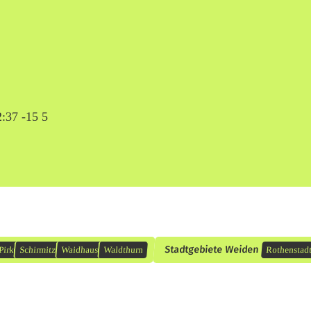
2:37 -15 5
Stadtgebiete Weiden
Pirk
Schirmitz
Waidhaus
Waldthurn
Rothenstad