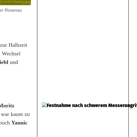
ner Rosenau
 zur Halbzeit
m Wechsel
iebl
und
Moritz
war kaum zu
 noch
Yannic