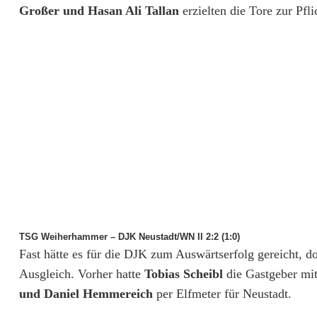
d
Großer und Hasan Ali Tallan
erzielten die Tore zur Pfl
t
m
ü
s
s
e
n
z
TSG Weiherhammer – DJK Neustadt/WN II 2:2 (1:0)
u
Fast hätte es für die DJK zum Auswärtserfolg gereicht, do
Ausgleich. Vorher hatte
Tobias Scheibl
die Gastgeber mit
s
und Daniel Hemmereich
per Elfmeter für Neustadt.
c