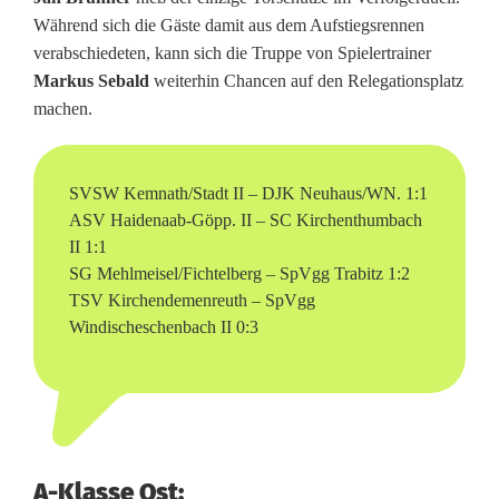
s
Während sich die Gäste damit aus dem Aufstiegsrennen
verabschiedeten, kann sich die Truppe von Spielertrainer
t
Markus Sebald
weiterhin Chancen auf den Relegationsplatz
a
machen.
d
t
SVSW Kemnath/Stadt II – DJK Neuhaus/WN. 1:1
ASV Haidenaab-Göpp. II – SC Kirchenthumbach
p
II 1:1
r
SG Mehlmeisel/Fichtelberg – SpVgg Trabitz 1:2
TSV Kirchendemenreuth – SpVgg
o
Windischeschenbach II 0:3
f
i
t
i
A-Klasse Ost: