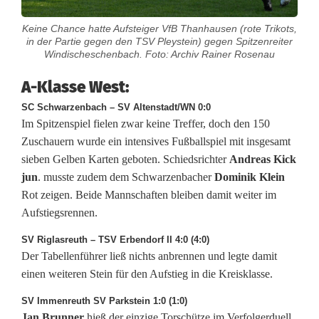
s
Keine Chance hatte Aufsteiger VfB Thanhausen (rote Trikots,
e
in der Partie gegen den TSV Pleystein) gegen Spitzenreiter
Windischeschenbach. Foto: Archiv Rainer Rosenau
:
A-Klasse West:
V
SC Schwarzenbach – SV Altenstadt/WN 0:0
f
Im Spitzenspiel fielen zwar keine Treffer, doch den 150
B
Zuschauern wurde ein intensives Fußballspiel mit insgesamt
sieben Gelben Karten geboten. Schiedsrichter
Andreas Kick
R
jun
. musste zudem dem Schwarzenbacher
Dominik Klein
o
Rot zeigen. Beide Mannschaften bleiben damit weiter im
Aufstiegsrennen.
t
SV Riglasreuth – TSV Erbendorf II 4:0 (4:0)
h
Der Tabellenführer ließ nichts anbrennen und legte damit
einen weiteren Stein für den Aufstieg in die Kreisklasse.
e
SV Immenreuth SV Parkstein 1:0 (1:0)
n
Jan Brunner
hieß der einzige Torschütze im Verfolgerduell.