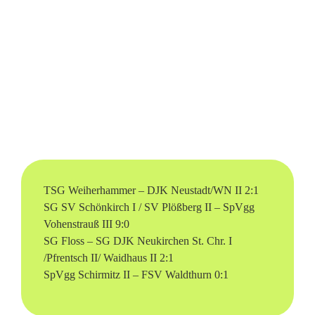
A
u
s
r
u
t
s
TSG Weiherhammer – DJK Neustadt/WN II 2:1
SG SV Schönkirch I / SV Plößberg II – SpVgg
c
Vohenstrauß III 9:0
h
SG Floss – SG DJK Neukirchen St. Chr. I
/Pfrentsch II/ Waidhaus II 2:1
e
SpVgg Schirmitz II – FSV Waldthurn 0:1
r