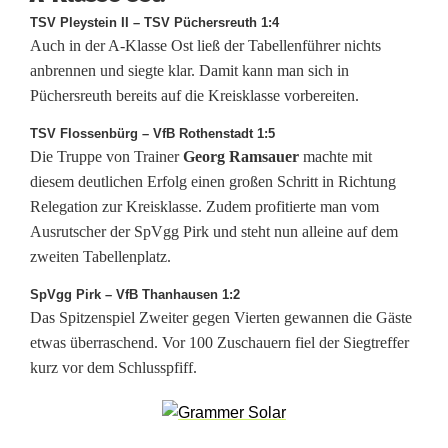
e
TSV Pleystein II – TSV Püchersreuth 1:4
Auch in der A-Klasse Ost ließ der Tabellenführer nichts
r
anbrennen und siegte klar. Damit kann man sich in
Püchersreuth bereits auf die Kreisklasse vorbereiten.
t
TSV Flossenbürg – VfB Rothenstadt 1:5
v
Die Truppe von Trainer
Georg Ramsauer
machte mit
o
diesem deutlichen Erfolg einen großen Schritt in Richtung
Relegation zur Kreisklasse. Zudem profitierte man vom
n
Ausrutscher der SpVgg Pirk und steht nun alleine auf dem
P
zweiten Tabellenplatz.
i
SpVgg Pirk – VfB Thanhausen 1:2
Das Spitzenspiel Zweiter gegen Vierten gewannen die Gäste
r
etwas überraschend. Vor 100 Zuschauern fiel der Siegtreffer
k
kurz vor dem Schlusspfiff.
e
r