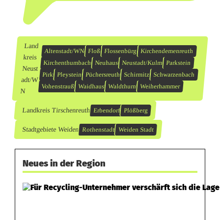
Land
Altenstadt/WN
Floß
Flossenbürg
Kirchendemenreuth
kreis
Kirchenthumbach
Neuhaus
Neustadt/Kulm
Parkstein
Neust
Pirk
Pleystein
Püchersreuth
Schirmitz
Schwarzenbach
adt/W
Vohenstrauß
Waidhaus
Waldthurn
Weiherhammer
N
Landkreis Tirschenreuth
Erbendorf
Plößberg
Stadtgebiete Weiden
Rothenstadt
Weiden Stadt
Neues in der Region