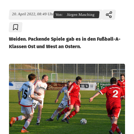
20. April 2022, 08:49 Uhr
Von:
Jürgen Masching
Weiden. Packende Spiele gab es in den Fußball-A-
Klassen Ost und West an Ostern.
A
-
K
l
a
s