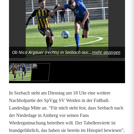
u
f
d
e
Ob Nico Argauer (rechts) in Seebach auch wieder ein Doppelpack wie im Hinspiel gelingt? Foto: Dagmar Nachtigall
mehr anzeigen
n
S
p
i
In Seebach steht am Dienstag um 18 Uhr eine weitere
t
Nachholpartie der SpVgg SV Weiden in der Fußball-
Landesliga Mitte an. “Für mich steht fest, dass Seebach nach
z
der Niederlage in Amberg vor seinen Fans
e
Wiedergutmachung betreiben will. Der Tabellenvierte ist
brandgefährlich, das haben sie bereits im Hinspiel bewiesen”,
n