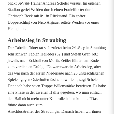
blickt SpVgg-Trainer Andreas Scheler voraus. Im eigenen
r
Stadion geriet Weiden durch einen Foulelfmeter durch
Christoph Beck mit 0:1 in Rückstand. Ein später
e
Doppelschlag von Nico Argauer rettete Weiden vor einer
i
Heimpleite.
t
Arbeitssieg in Straubing
e
Der Tabellenführer tat sich zuletzt beim 2:1-Sieg in Straubing
sehr schwer. Fabian Helleder (52.) und Stefan Graf (68.)
r
jeweils nach Eckball von Moritz Zeitler führten am Ende
w
zum verdienten Erfolg. “Es war zwar ein Arbeitssieg, aber
das war nach der ersten Niederlage nach 23 ungeschlagenen
a
Spielen gegen Osterhofen fast zu erwarten”, sagt Scheler.
r
Dennoch habe seien Truppe Willensstärke bewiesen. Es habe
eine Phase in der zweiten Hälfte gegeben, wo man einfach
t
den Ball nicht mehr unter Kontrolle halten konnte. “Das
e
führte dann auch zum
Anschlusstreffer der Straubinger. Danach haben wir ihnen