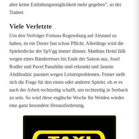
t
aber keine Entfaltungsmöglichkeit mehr gegeben”, so der
Trainer.
v
i
Viele Verletzte
Um den Verfolger Fortuna Regensburg auf Abstand zu
e
halten, ist ein Dreier fast schon Pflicht. Allerdings wird die
l
Spielerdecke der SpVgg immer dünner. Matthias Heinl fällt
wegen eines Bänderrisses bis Ende der Saison aus, Josef
A
Rodler und Pavel Panafidin sind erkrankt und Jasmin
r
Abdihodzic pausiert wegen Leistenproblemen. Ferner stellt
sich die Frage für den einen oder anderen Spieler, ob er es
b
nach der Arbeit rechtzeitig schafft, um rechtzeitig in Seebach
e
zu sein. So wird diese englische Woche für Weiden wieder
eine ganz besondere Herausforderung.
i
t