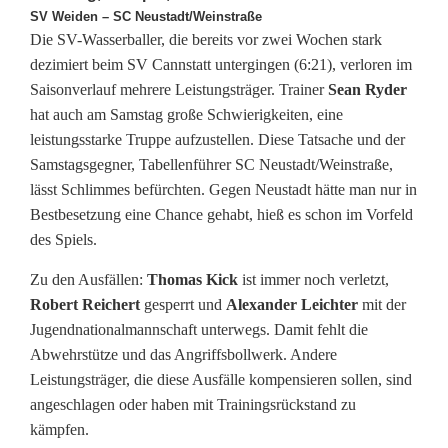
g
SV Weiden – SC Neustadt/Weinstraße
e
Die SV-Wasserballer, die bereits vor zwei Wochen stark
dezimiert beim SV Cannstatt untergingen (6:21), verloren im
r
Saisonverlauf mehrere Leistungsträger. Trainer
Sean Ryder
hat auch am Samstag große Schwierigkeiten, eine
e
leistungsstarke Truppe aufzustellen. Diese Tatsache und der
c
Samstagsgegner, Tabellenführer SC Neustadt/Weinstraße,
lässt Schlimmes befürchten. Gegen Neustadt hätte man nur in
h
Bestbesetzung eine Chance gehabt, hieß es schon im Vorfeld
n
des Spiels.
e
Zu den Ausfällen:
Thomas Kick
ist immer noch verletzt,
Robert Reichert
gesperrt und
Alexander Leichter
mit der
t
Jugendnationalmannschaft unterwegs. Damit fehlt die
v
Abwehrstütze und das Angriffsbollwerk. Andere
Leistungsträger, die diese Ausfälle kompensieren sollen, sind
o
angeschlagen oder haben mit Trainingsrückstand zu
r
kämpfen.