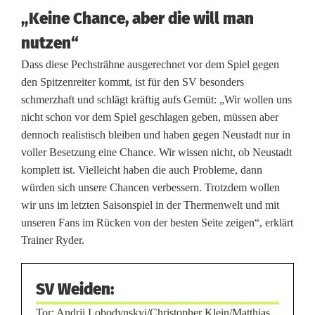
d
„Keine Chance, aber die will man
e
nutzen“
m
Dass diese Pechsträhne ausgerechnet vor dem Spiel gegen
den Spitzenreiter kommt, ist für den SV besonders
S
schmerzhaft und schlägt kräftig aufs Gemüt: „Wir wollen uns
p
nicht schon vor dem Spiel geschlagen geben, müssen aber
dennoch realistisch bleiben und haben gegen Neustadt nur in
i
voller Besetzung eine Chance. Wir wissen nicht, ob Neustadt
t
komplett ist. Vielleicht haben die auch Probleme, dann
würden sich unsere Chancen verbessern. Trotzdem wollen
z
wir uns im letzten Saisonspiel in der Thermenwelt und mit
e
unseren Fans im Rücken von der besten Seite zeigen“, erklärt
Trainer Ryder.
n
s
SV Weiden
:
p
Tor: Andrii Lobodynskyi/Christopher Klein/Matthias