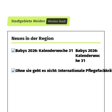
-
W
Stadtgebiete Weiden
Weiden Stadt
a
s
Neues in der Region
s
Babys 2026:
e
Kalenderwoc
he 31
r
b
a
l
l