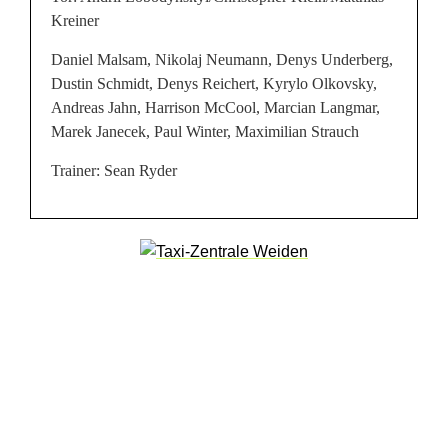
i
Kreiner
e
Daniel Malsam, Nikolaj Neumann, Denys Underberg,
Dustin Schmidt, Denys Reichert, Kyrylo Olkovsky,
l
Andreas Jahn, Harrison McCool, Marcian Langmar,
s
Marek Janecek, Paul Winter, Maximilian Strauch
i
Trainer: Sean Ryder
n
d
d
i
e
S
V