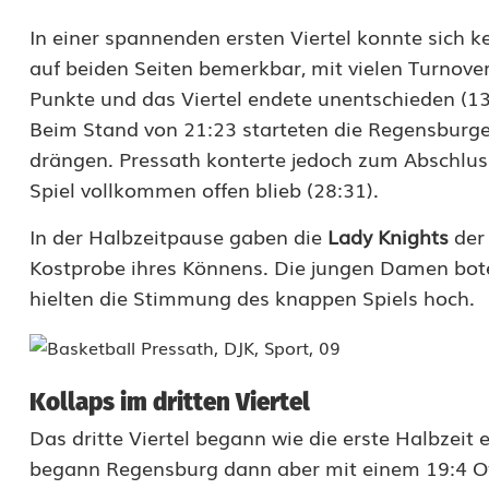
r
In einer spannenden ersten Viertel konnte sich 
i
auf beiden Seiten bemerkbar, mit vielen Turnov
e
Punkte und das Viertel endete unentschieden (13:1
Beim Stand von 21:23 starteten die Regensburge
f
drängen. Pressath konterte jedoch zum Abschluss
o
Spiel vollkommen offen blieb (28:31).
r
In der Halbzeitpause gaben die
Lady Knights
der
t
Kostprobe ihres Könnens. Die jungen Damen bot
hielten die Stimmung des knappen Spiels hoch.
Kollaps im dritten Viertel
Das dritte Viertel begann wie die erste Halbzeit 
begann Regensburg dann aber mit einem 19:4 Off