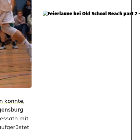
n konnte
,
gensburg
ressath mit
aufgerüstet