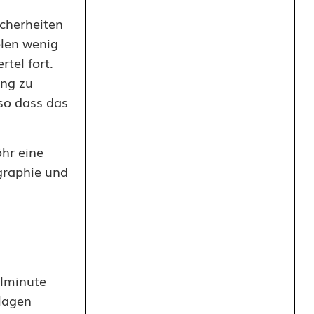
icherheiten
elen wenig
tel fort.
ung zu
so dass das
hr eine
graphie und
elminute
lagen