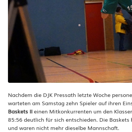
z
t
s
c
h
w
a
r
z
Nachdem die DJK Pressath letzte Woche persone
e
warteten am Samstag zehn Spieler auf ihren Ein
Baskets II
einen Mitkonkurrenten um den Klassene
S
85:56 deutlich für sich entschieden. Die Basket
e
und waren nicht mehr dieselbe Mannschaft.