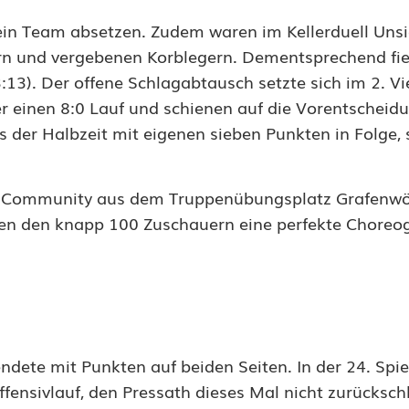
kein Team absetzen. Zudem waren im Kellerduell Uns
ern und vergebenen Korblegern. Dementsprechend fi
3). Der offene Schlagabtausch setzte sich im 2. Vier
r einen 8:0 Lauf und schienen auf die Vorentscheid
 der Halbzeit mit eigenen sieben Punkten in Folge, 
 Community aus dem Truppenübungsplatz Grafenwö
en den knapp 100 Zuschauern eine perfekte Choreo
endete mit Punkten auf beiden Seiten. In der 24. Spi
ensivlauf, den Pressath dieses Mal nicht zurücksch