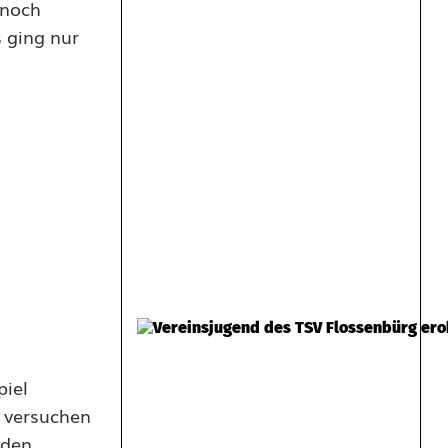
 noch
 ging nur
piel
n versuchen
iden