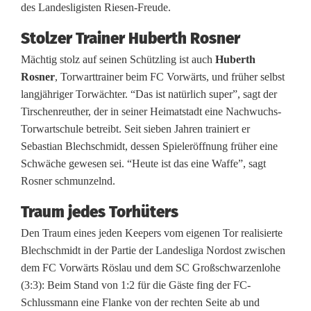
des Landesligisten Riesen-Freude.
o
Stolzer Trainer Huberth Rosner
r
Mächtig stolz auf seinen Schützling ist auch
Huberth
s
Rosner
, Torwarttrainer beim FC Vorwärts, und früher selbst
c
langjähriger Torwächter. “Das ist natürlich super”, sagt der
Tirschenreuther, der in seiner Heimatstadt eine Nachwuchs-
h
Torwartschule betreibt. Seit sieben Jahren trainiert er
ü
Sebastian Blechschmidt, dessen Spieleröffnung früher eine
Schwäche gewesen sei. “Heute ist das eine Waffe”, sagt
t
Rosner schmunzelnd.
z
Traum jedes Torhüters
e
Den Traum eines jeden Keepers vom eigenen Tor realisierte
d
Blechschmidt in der Partie der Landesliga Nordost zwischen
dem FC Vorwärts Röslau und dem SC Großschwarzenlohe
e
(3:3): Beim Stand von 1:2 für die Gäste fing der FC-
s
Schlussmann eine Flanke von der rechten Seite ab und