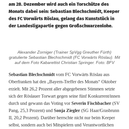
am 28. Dezember wird auch ein Torschütze des
Monats dabei sein: Sebastian Blechschmidt, Keeper
des FC Vorwärts Röslau, gelang das Kunststück in
der Landesligapartie gegen Großschwarzenlohe.
B
Alexander Zorniger (Trainer SpVgg Greuther Fürth)
a
gratulierte Sebastian Blechschmidt (FC Vorwärts Röslau). Mit
auf dem Foto Kabarettist Christian Springer. Foto: BFV
y
Sebastian Blechschmidt
vom FC Vorwärts Röslau aus
e
Oberfranken hat den „Bayern-Treffer des Monats“ Oktober
erzielt. Mit 26,2 Prozent aller abgegebenen Stimmen setzte
r
sich der Röslauer Torwart gegen seine fünf Konkurrent/innen
n
durch und gewann das Voting vor
Severin Fischbacher
(SV
Pang, 25,3 Prozent) und
Sonja Ziegler
(SG Haar/Grasbrunn
-
II, 20,2 Prozent). Darüber herrschte nicht nur beim Keeper
T
selbst, sondern auch bei Mitspielern und Verantwortlichen