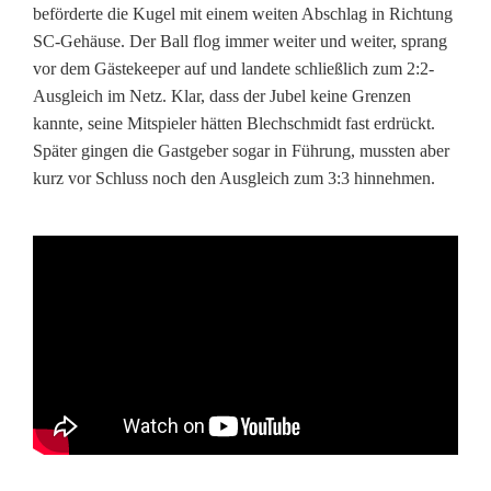
beförderte die Kugel mit einem weiten Abschlag in Richtung
M
SC-Gehäuse. Der Ball flog immer weiter und weiter, sprang
o
vor dem Gästekeeper auf und landete schließlich zum 2:2-
Ausgleich im Netz. Klar, dass der Jubel keine Grenzen
n
kannte, seine Mitspieler hätten Blechschmidt fast erdrückt.
a
Später gingen die Gastgeber sogar in Führung, mussten aber
kurz vor Schluss noch den Ausgleich zum 3:3 hinnehmen.
t
s
O
k
t
o
b
e