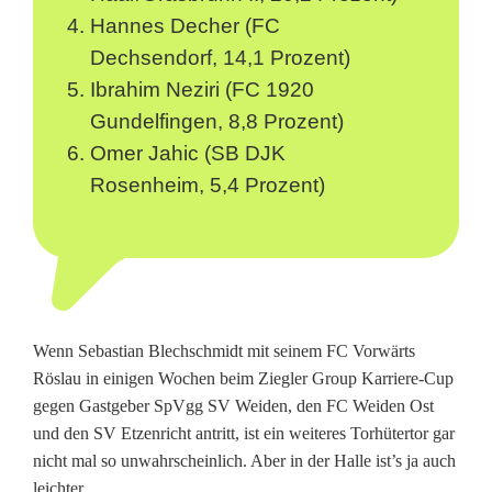
i
Hannes Decher (FC
e
Dechsendorf, 14,1 Prozent)
g
Ibrahim Neziri (FC 1920
Gundelfingen, 8,8 Prozent)
l
Omer Jahic (SB DJK
e
Rosenheim, 5,4 Prozent)
r
G
r
o
Wenn Sebastian Blechschmidt mit seinem FC Vorwärts
u
Röslau in einigen Wochen beim Ziegler Group Karriere-Cup
gegen Gastgeber SpVgg SV Weiden, den FC Weiden Ost
p
und den SV Etzenricht antritt, ist ein weiteres Torhütertor gar
K
nicht mal so unwahrscheinlich. Aber in der Halle ist’s ja auch
leichter.