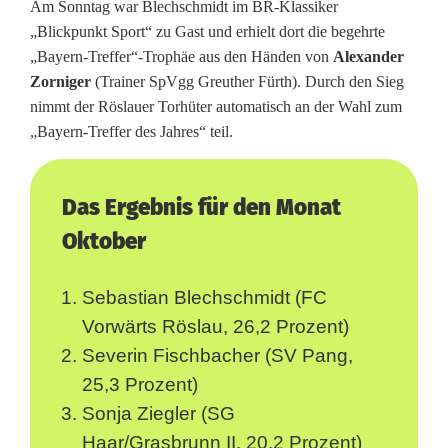
Am Sonntag war Blechschmidt im BR-Klassiker
r
„Blickpunkt Sport“ zu Gast und erhielt dort die begehrte
„Bayern-Treffer“-Trophäe aus den Händen von
Alexander
k
Zorniger
(Trainer SpVgg Greuther Fürth). Durch den Sieg
nimmt der Röslauer Torhüter automatisch an der Wahl zum
i
„Bayern-Treffer des Jahres“ teil.
c
k
Das Ergebnis für den Monat
t
Oktober
b
Sebastian Blechschmidt (FC
e
Vorwärts Röslau, 26,2 Prozent)
i
Severin Fischbacher (SV Pang,
m
25,3 Prozent)
Z
Sonja Ziegler (SG
Haar/Grasbrunn II, 20,2 Prozent)