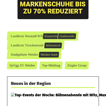
Landkreis Neustadt/WN
Etzenricht
Grafenwöhr
Landkreis Tirschenreuth
Mitterteich
Stadtgebiete Weiden
Weiden Stadt
SpVgg SV Weiden
Top-Meldung
Ziegler Group
Neues in der Region