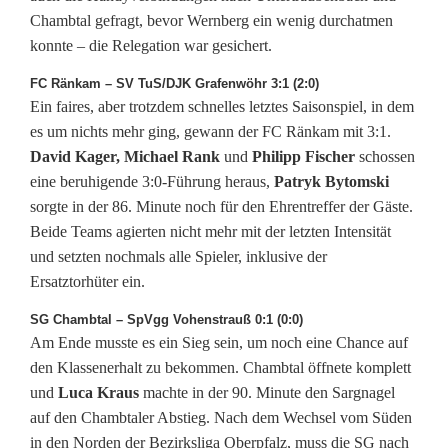
k
Chambtal gefragt, bevor Wernberg ein wenig durchatmen
konnte – die Relegation war gesichert.
s
l
FC Ränkam – SV TuS/DJK Grafenwöhr 3:1 (2:0)
Ein faires, aber trotzdem schnelles letztes Saisonspiel, in dem
i
es um nichts mehr ging, gewann der FC Ränkam mit 3:1.
David Kager, Michael Rank
und
Philipp Fischer
schossen
g
eine beruhigende 3:0-Führung heraus,
Patryk Bytomski
a
sorgte in der 86. Minute noch für den Ehrentreffer der Gäste.
Beide Teams agierten nicht mehr mit der letzten Intensität
N
und setzten nochmals alle Spieler, inklusive der
o
Ersatztorhüter ein.
r
SG Chambtal – SpVgg Vohenstrauß 0:1 (0:0)
Am Ende musste es ein Sieg sein, um noch eine Chance auf
d
den Klassenerhalt zu bekommen. Chambtal öffnete komplett
:
und
Luca Kraus
machte in der 90. Minute den Sargnagel
auf den Chambtaler Abstieg. Nach dem Wechsel vom Süden
H
in den Norden der Bezirksliga Oberpfalz, muss die SG nach