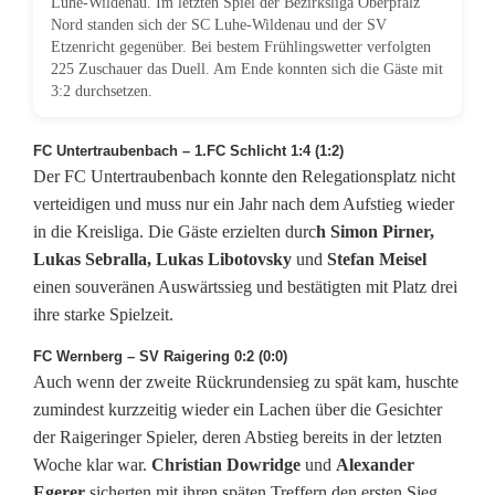
Luhe-Wildenau. Im letzten Spiel der Bezirksliga Oberpfalz
Nord standen sich der SC Luhe-Wildenau und der SV
t
Etzenricht gegenüber. Bei bestem Frühlingswetter verfolgten
a
225 Zuschauer das Duell. Am Ende konnten sich die Gäste mit
3:2 durchsetzen.
g
FC Untertraubenbach – 1.FC Schlicht 1:4 (1:2)
W
Der FC Untertraubenbach konnte den Relegationsplatz nicht
e
verteidigen und muss nur ein Jahr nach dem Aufstieg wieder
in die Kreisliga. Die Gäste erzielten durc
h Simon Pirner,
r
Lukas Sebralla, Lukas Libotovsky
und
Stefan Meisel
n
einen souveränen Auswärtssieg und bestätigten mit Platz drei
ihre starke Spielzeit.
b
FC Wernberg – SV Raigering 0:2 (0:0)
e
Auch wenn der zweite Rückrundensieg zu spät kam, huschte
r
zumindest kurzzeitig wieder ein Lachen über die Gesichter
der Raigeringer Spieler, deren Abstieg bereits in der letzten
g
Woche klar war.
Christian Dowridge
und
Alexander
Egerer
sicherten mit ihren späten Treffern den ersten Sieg