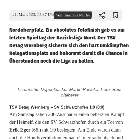
21. Mai 2023, 11:37 Uhr
Von:
Andreas Nadler
Nordoberpfalz. Ein absolutes Fotofinish gab es am
letzten Spieltag der Bezirksliga Nord. Der TSV
Detag Wernberg sicherte sich den hart umkämpften
Relegationsplatz und bekommt damit die Chance in
Überstunden noch die Liga zu halten.
B
Etzenrichts Doppelpacker Martin Pasieka. Foto: Rudi
e
Walberer
z
TSV Detag Wernberg – SV Schwarzhofen 1:0 (0:0)
Am Samstag sahen 200 Zuschauer einen beherzten Kampf
i
der Heimelf, die den SV Schwarzhofen durch ein Tor von
r
Erik Eger
(66.) mit 1:0 besiegten. Am Ende waren dann
auch die Handyverbindungen nach Untertraubenbach und