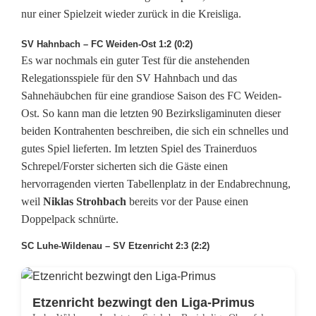
o
nur einer Spielzeit wieder zurück in die Kreisliga.
f
SV Hahnbach – FC Weiden-Ost 1:2 (0:2)
Es war nochmals ein guter Test für die anstehenden
f
Relegationsspiele für den SV Hahnbach und das
n
Sahnehäubchen für eine grandiose Saison des FC Weiden-
Ost. So kann man die letzten 90 Bezirksligaminuten dieser
u
beiden Kontrahenten beschreiben, die sich ein schnelles und
n
gutes Spiel lieferten. Im letzten Spiel des Trainerduos
Schrepel/Forster sicherten sich die Gäste einen
g
hervorragenden vierten Tabellenplatz in der Endabrechnung,
f
weil
Niklas Strohbach
bereits vor der Pause einen
Doppelpack schnürte.
ü
SC Luhe-Wildenau – SV Etzenricht 2:3 (2:2)
r
D
Etzenricht bezwingt den Liga-Primus
e