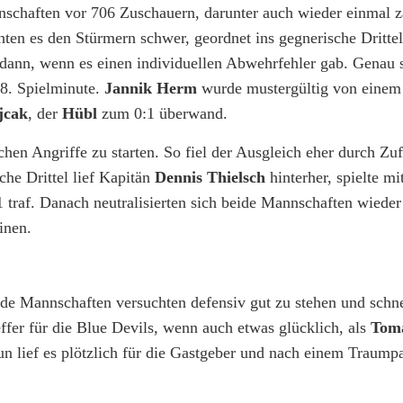
nnschaften vor 706 Zuschauern, darunter auch wieder einmal z
hten es den Stürmern schwer, geordnet ins gegnerische Dritt
ann, wenn es einen individuellen Abwehrfehler gab. Genau 
 8. Spielminute.
Jannik Herm
wurde mustergültig von einem
jcak
, der
Hübl
zum 0:1 überwand.
chen Angriffe zu starten. So fiel der Ausgleich eher durch Zu
he Drittel lief Kapitän
Dennis Thielsch
hinterher, spielte m
1 traf. Danach neutralisierten sich beide Mannschaften wieder
inen.
ide Mannschaften versuchten defensiv gut zu stehen und schn
ffer für die Blue Devils, wenn auch etwas glücklich, als
Tom
un lief es plötzlich für die Gastgeber und nach einem Traump