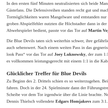
In den ersten fünf Minuten neutralisierten sich beide Ma
v
Gästefans. Die Defensivreihen standen recht gut und mac
i
Tormöglichkeiten waren Mangelware und entstanden nur d
l
groben Abspielfehler nutzten die Höchstadter dann in der
Abwehrspieler bedient, passte vor das Tor auf
Martin Vo
s
f
Die Blue Devils taten sich weiterhin schwer, ihre gefährli
auch sehenswert. Nach einem weiten Pass in das gegnerisc
e
look Pass“ vor das Tor auf
Joey Luknowsky
, der zum 1:
i
es vollkommen leistungsgerecht mit einem 1:1 in die Kab
e
Glücklicher Treffer für Blue Devils
r
Zu Beginn des 2. Drittels schien es so weiterzugehen. Be
n
fahren. Doch in der 24. Spielminute dann der Führungstre
Scheibe vor dem Tor irgendwie über die Linie brachte. N
H
Dennis Thielsch vollendete
Edgars Homjakovs
zum 3:1.
e