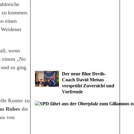
ahlreiche
el zu kommen.
so einen
 Weidener
fall, wenn
it einem „No
 und so ging
Der neue Blue Devils-
Coach David Metsos
versprüht Zuversicht und
Vorfreude
elle Konter zu
as Rubes
die
ass von