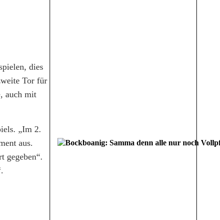
pielen, dies
weite Tor für
, auch mit
iels. „Im 2.
ment aus.
rt gegeben“.
.