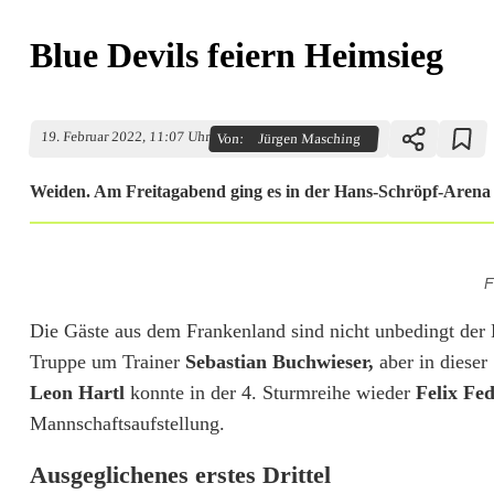
Blue Devils feiern Heimsieg
19. Februar 2022, 11:07 Uhr
Von:
Jürgen Masching
Weiden. Am Freitagabend ging es in der Hans-Schröpf-Arena 
B
F
l
Die Gäste aus dem Frankenland sind nicht unbedingt der 
u
Truppe um Trainer
Sebastian Buchwieser,
aber in dieser
e
Leon Hartl
konnte in der 4. Sturmreihe wieder
Felix Fe
Mannschaftsaufstellung.
D
e
Ausgeglichenes erstes Drittel