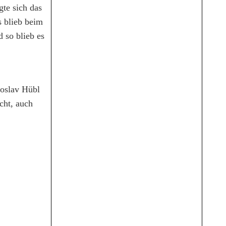
gte sich das
s blieb beim
 so blieb es
roslav Hübl
cht, auch