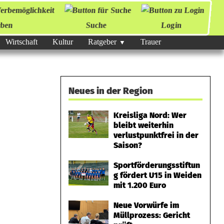
ben
Suche
Login
Wirtschaft
Kultur
Ratgeber
Trauer
Neues in der Region
Kreisliga Nord: Wer
bleibt weiterhin
verlustpunktfrei in der
Saison?
Sportförderungsstiftun
g fördert U15 in Weiden
mit 1.200 Euro
Neue Vorwürfe im
Müllprozess: Gericht