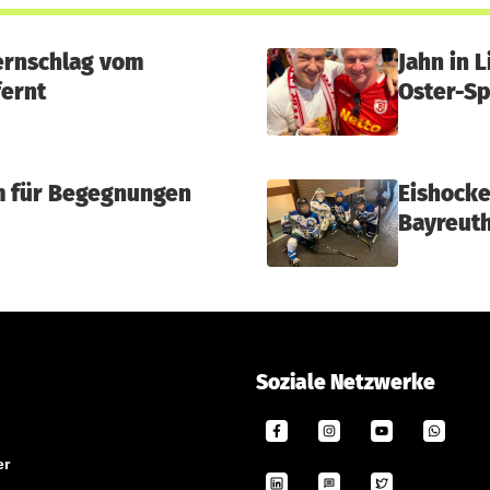
ernschlag vom
Jahn in 
fernt
Oster-Sp
m für Begegnungen
Eishock
Bayreut
Soziale Netzwerke
er