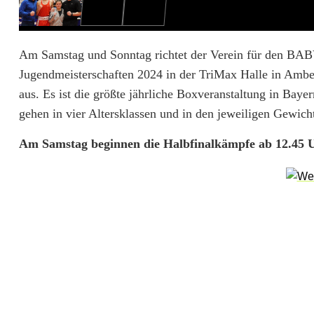
o
x
e
Am Samstag und Sonntag richtet der Verein für den BAB
Jugendmeisterschaften 2024 in der TriMax Halle in Amb
n
aus. Es ist die größte jährliche Boxveranstaltung in Bay
m
gehen in vier Altersklassen und in den jeweiligen Gewich
i
Am Samstag beginnen die Halbfinalkämpfe ab 12.45 U
s
s
t
s
i
c