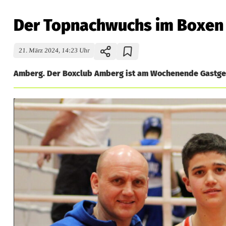
Der Topnachwuchs im Boxen 
21. März 2024, 14:23 Uhr
Amberg. Der Boxclub Amberg ist am Wochenende Gastgeb
D
e
r
T
o
p
n