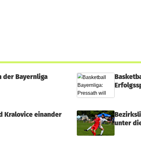
in der Bayernliga
Basketba
Erfolgss
d Kralovice einander
Bezirksl
unter di