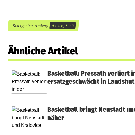
h
i
n
Stadtgebiete Amberg
Amberg Stadt
A
m
Ähnliche Artikel
b
e
Basketball: Pressath verliert 
ersatzgeschwächt in Landshut
r
g
Basketball bringt Neustadt un
näher