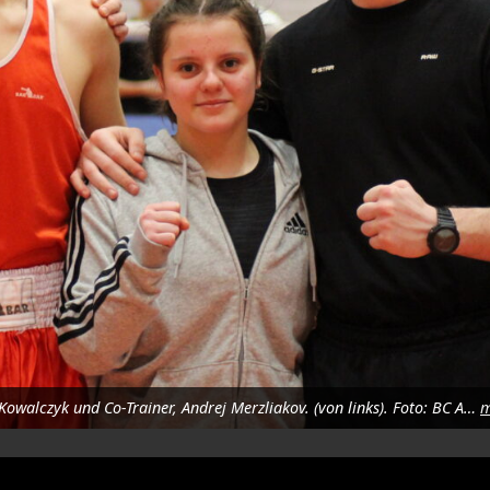
Trainer und Organisator Ruslan Schönfeld, Nimrod Kardos, Leni Kowalczyk und Co-Trainer, Andrej Merzliakov. (von links). Foto: BC Amberg
m