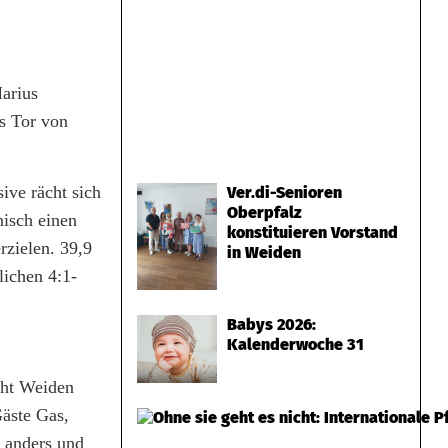
Marius
as Tor von
ive rächt sich
Ver.di-Senioren
Oberpfalz
nisch einen
konstituieren Vorstand
rzielen. 39,9
in Weiden
lichen 4:1-
Babys 2026:
Kalenderwoche 31
eht Weiden
Gäste Gas,
s anders und