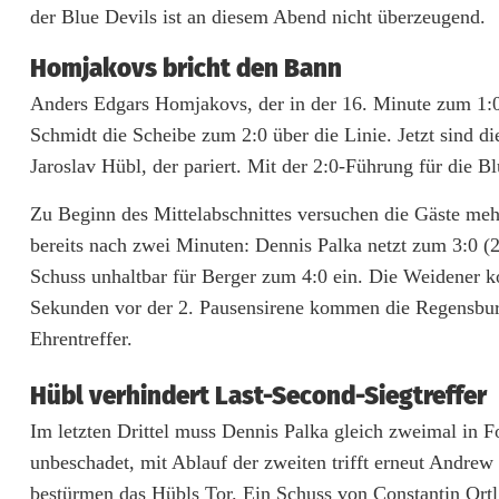
der Blue Devils ist an diesem Abend nicht überzeugend.
y
s
Homjakovs bricht den Bann
Anders Edgars Homjakovs, der in der 16. Minute zum 1:0 f
i
Schmidt die Scheibe zum 2:0 über die Linie. Jetzt sind d
e
Jaroslav Hübl, der pariert. Mit der 2:0-Führung für die Bl
g
Zu Beginn des Mittelabschnittes versuchen die Gäste meh
:
bereits nach zwei Minuten: Dennis Palka netzt zum 3:0 (2
B
Schuss unhaltbar für Berger zum 4:0 ein. Die Weidener ko
Sekunden vor der 2. Pausensirene kommen die Regensburg
l
Ehrentreffer.
u
Hübl verhindert Last-Second-Siegtreffer
e
Im letzten Drittel muss Dennis Palka gleich zweimal in 
D
unbeschadet, mit Ablauf der zweiten trifft erneut Andre
e
bestürmen das Hübls Tor. Ein Schuss von Constantin Ortl 