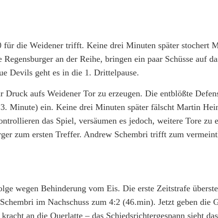
ür die Weidener trifft. Keine drei Minuten später stochert 
ie Regensburger an der Reihe, bringen ein paar Schüsse auf d
ue Devils geht es in die 1. Drittelpause.
r Druck aufs Weidener Tor zu erzeugen. Die entblößte Defens
3. Minute) ein. Keine drei Minuten später fälscht Martin Hei
ntrollieren das Spiel, versäumen es jedoch, weitere Tore zu e
er zum ersten Treffer. Andrew Schembri trifft zum vermeint
Folge wegen Behinderung vom Eis. Die erste Zeitstrafe überst
w Schembri im Nachschuss zum 4:2 (46.min). Jetzt geben die 
kracht an die Querlatte – das Schiedsrichtergespann sieht da