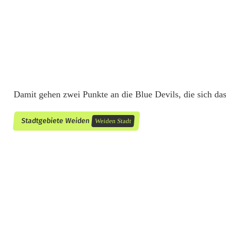
i
s
b
ä
r
Damit gehen zwei Punkte an die Blue Devils, die sich das 
e
n
Stadtgebiete Weiden
Weiden Stadt
i
m
P
e
n