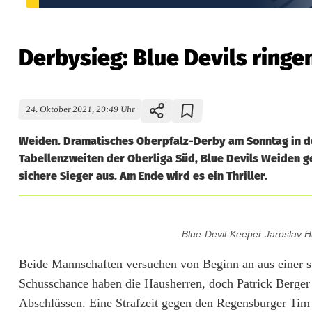
Derbysieg: Blue Devils ringe
24. Oktober 2021, 20:49 Uhr
Weiden. Dramatisches Oberpfalz-Derby am Sonntag in d
Tabellenzweiten der Oberliga Süd, Blue Devils Weiden ge
sichere Sieger aus. Am Ende wird es ein Thriller.
D
Blue-Devil-Keeper Jaroslav H
e
Beide Mannschaften versuchen von Beginn an aus einer st
r
Schusschance haben die Hausherren, doch Patrick Berger 
b
Abschlüssen. Eine Strafzeit gegen den Regensburger Tim 