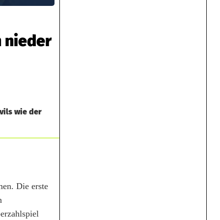
n nieder
vils wie der
en. Die erste
n
erzahlspiel