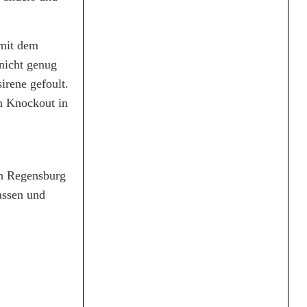
 mit dem
nicht genug
irene gefoult.
en Knockout in
ch Regensburg
assen und