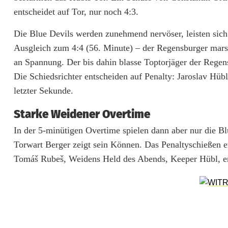
entscheidet auf Tor, nur noch 4:3.
v
i
Die Blue Devils werden zunehmend nervöser, leisten sich
Ausgleich zum 4:4 (56. Minute) – der Regensburger mars
l
an Spannung. Der bis dahin blasse Toptorjäger der Regens
s
Die Schiedsrichter entscheiden auf Penalty: Jaroslav Hüb
letzter Sekunde.
r
i
Starke Weidener Overtime
n
In der 5-minütigen Overtime spielen dann aber nur die 
Torwart Berger zeigt sein Können. Das Penaltyschießen e
g
Tomáš Rubeš, Weidens Held des Abends, Keeper Hübl, ent
e
n
E