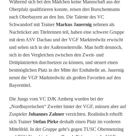
Während sich bei den Mädchen keine Mannschaft aus der
Oberpfalz qualifizieren konnte, reisen drei Burschenteams
z
nach Oberbayern an den Inn. Die Talente des VC
e
Schwandorf mit Trainer
Markus Jauernig
nehmen als
Nachrücker am Titelrennen teil, haben eine schwere Gruppe
r
mit dem ASV Dachau und der VGF Marktredwitz erwischt
J
und sehen sich in der Außenseiterrolle. Man hofft dennoch,
sich in den Vergleichen zwischen den Zweit- und
u
Drittplatzierten durchsetzen zu können, und steuert einen
g
bestmöglichen Platz in der Mitte der Endtabelle an. Jauernig
nennt die VGF Marktredwitz als großen Favoriten auf den
e
Bayerntitel.
n
Die Jungs vom VC DJK Amberg wurden bei der
d
„Nordbayerischen“ Zweiter hinter der VGF, müssen aber auf
t
Zuspieler
Johannes Zahner
verzichten. Realistisch erhofft
sich Trainer
Stefan Pirke
deshalb einen Platz im vorderen
e
Mittelfeld. In der Gruppe geht’s gegen TUSC Obermenzing