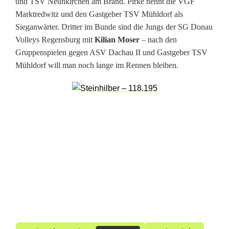
a
und TSV Neunkirchen am Brand. Pirke nennt die VGF
Marktredwitz und den Gastgeber TSV Mühldorf als
m
Sieganwärter. Dritter im Bunde sind die Jungs der SG Donau
s
Volleys Regensburg mit
Kilian Moser
– nach den
Gruppenspielen gegen ASV Dachau II und Gastgeber TSV
b
Mühldorf will man noch lange im Rennen bleiben.
e
i
d
e
r
B
a
y