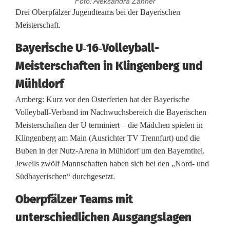
Foto: Aleksandra Zahner
D
Drei Oberpfälzer Jugendteams bei der Bayerischen
Meisterschaft.
r
Bayerische U‑16‑Volleyball-
e
Meisterschaften in Klingenberg und
i
Mühldorf
O
Amberg: Kurz vor den Osterferien hat der Bayerische
b
Volleyball-Verband im Nachwuchsbereich die Bayerischen
Meisterschaften der U terminiert – die Mädchen spielen in
e
Klingenberg am Main (Ausrichter TV Trennfurt) und die
r
Buben in der Nutz-Arena in Mühldorf um den Bayerntitel.
Jeweils zwölf Mannschaften haben sich bei den „Nord- und
p
Südbayerischen“ durchgesetzt.
f
Oberpfälzer Teams mit
ä
unterschiedlichen Ausgangslagen
l