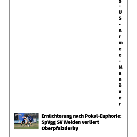
-
U
S
-
A
r
m
e
e
-
M
a
n
ö
v
e
r
Ernüchterung nach Pokal-Euphorie:
SpVgg SV Weiden verliert
Oberpfalzderby