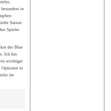
ieler,
e besonders in
ämpften
ünfte Saison
den Spieler
ikot der Blue
n. Ich bin
ein wichtiger
e Optionen in
ieler im