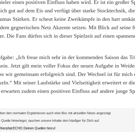
eler einen positiven Einfluss haben wird. Er ist ein großer Sp
sich gut auf dem Eis und verfügt über starke Stocktechnik, di
u Yumas Stärken. Er scheut keine Zweikämpfe in den hart umk
 dem gegnerischen Netz Akzente setzen. Mit Blick auf seine f
r. Die Fans dürfen sich in dieser Spielzeit auf einen spannen
ufgabe: „Ich freue mich sehr in der kommenden Saison das Tr
ein. Jetzt gilt mein voller Fokus der neuen Aufgabe in Weide
s wir gemeinsam erfolgreich sind. Der Wechsel ist für mich 
eln.“ Mit seiner Laufstärke und Vielseitigkeit erweitert er di
 erwarten zudem einen positiven Einfluss auf andere junge Sp
en den normalen Ergebnissen auch eine Box mit aktuellen News angezeigt.
lle hinterlegst, tauchen unsere Inhalte dort häufiger für Dich auf.
 OberpfalzECHO Deinen Quellen hinzu!