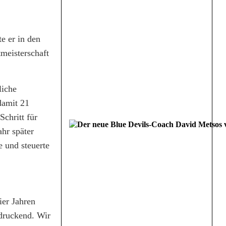
e er in den
meisterschaft
liche
damit 21
Schritt für
ahr später
e und steuerte
ier Jahren
ndruckend. Wir