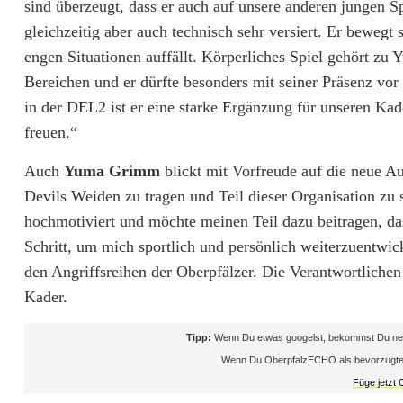
sind überzeugt, dass er auch auf unsere anderen jungen Spi
e
gleichzeitig aber auch technisch sehr versiert. Er bewegt 
engen Situationen auffällt. Körperliches Spiel gehört z
l
Bereichen und er dürfte besonders mit seiner Präsenz vor
t
in der DEL2 ist er eine starke Ergänzung für unseren Kade
z
freuen.“
u
Auch
Yuma Grimm
blickt mit Vorfreude auf die neue A
d
Devils Weiden zu tragen und Teil dieser Organisation zu s
hochmotiviert und möchte meinen Teil dazu beitragen, das
e
Schritt, um mich sportlich und persönlich weiterzuentwick
n
den Angriffsreihen der Oberpfälzer. Die Verantwortlichen
Kader.
B
l
Tipp:
Wenn Du etwas googelst, bekommst Du neb
Wenn Du OberpfalzECHO als bevorzugte Que
u
Füge jetzt