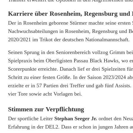
m
Karriere über Rosenheim, Regensburg und 
a
Der in Rosenheim geborene Stürmer machte seine ersten S
G
Nachwuchsabteilungen in Rosenheim, Regensburg und Berl
r
2020/2021 im Trikot der deutschen Nationalmannschaft.
i
Seinen Sprung in den Seniorenbereich vollzog Grimm bei
Spielpraxis beim Oberligisten Passau Black Hawks, wo e
m
Scorerpunkte erreichte. Danach lief er drei Spielzeiten fü
m
Schritt zu einer festen Größe. In der Saison 2023/2024 abs
w
erzielte er in 57 Partien drei Treffer und gab fünf Assists
vier Tore sowie acht Vorlagen bei.
e
c
Stimmen zur Verpflichtung
h
Der sportliche Leiter
Stephan Seeger Jr.
ordnet den Neuzu
Erfahrung in der DEL2. Dass er schon in jungen Jahren a
s