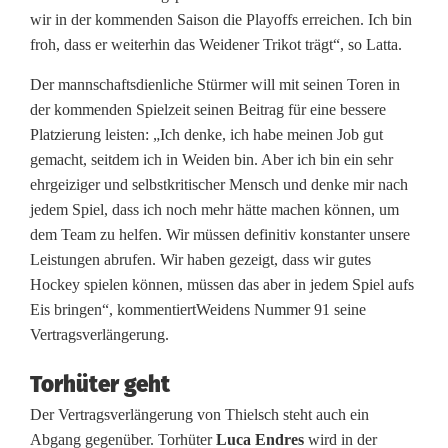
o
wir in der kommenden Saison die Playoffs erreichen. Ich bin
froh, dass er weiterhin das Weidener Trikot trägt“, so Latta.
n
Der mannschaftsdienliche Stürmer will mit seinen Toren in
a
der kommenden Spielzeit seinen Beitrag für eine bessere
l
Platzierung leisten: „Ich denke, ich habe meinen Job gut
gemacht, seitdem ich in Weiden bin. Aber ich bin ein sehr
e
ehrgeiziger und selbstkritischer Mensch und denke mir nach
n
jedem Spiel, dass ich noch mehr hätte machen können, um
dem Team zu helfen. Wir müssen definitiv konstanter unsere
t
Leistungen abrufen. Wir haben gezeigt, dass wir gutes
s
Hockey spielen können, müssen das aber in jedem Spiel aufs
Eis bringen“, kommentiertWeidens Nummer 91 seine
c
Vertragsverlängerung.
h
Torhüter geht
e
Der Vertragsverlängerung von Thielsch steht auch ein
i
Abgang gegenüber. Torhüter
Luca Endres
wird in der