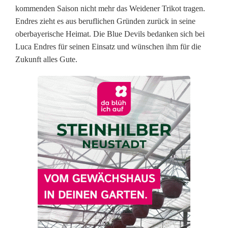
kommenden Saison nicht mehr das Weidener Trikot tragen.
d
Endres zieht es aus beruflichen Gründen zurück in seine
u
oberbayerische Heimat. Die Blue Devils bedanken sich bei
Luca Endres für seinen Einsatz und wünschen ihm für die
n
Zukunft alles Gute.
g
e
n
b
e
i
B
l
u