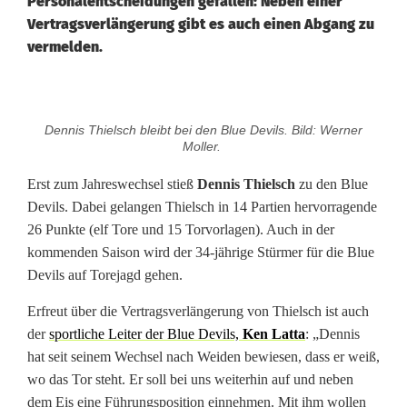
Personalentscheidungen gefallen: Neben einer
Vertragsverlängerung gibt es auch einen Abgang zu
vermelden.
E
Dennis Thielsch bleibt bei den Blue Devils. Bild: Werner
r
Moller.
s
Erst zum Jahreswechsel stieß
Dennis Thielsch
zu den Blue
Devils. Dabei gelangen Thielsch in 14 Partien hervorragende
t
26 Punkte (elf Tore und 15 Torvorlagen). Auch in der
e
kommenden Saison wird der 34-jährige Stürmer für die Blue
Devils auf Torejagd gehen.
P
Erfreut über die Vertragsverlängerung von Thielsch ist auch
e
der
sportliche Leiter der Blue Devils,
Ken Latta
: „Dennis
r
hat seit seinem Wechsel nach Weiden bewiesen, dass er weiß,
wo das Tor steht. Er soll bei uns weiterhin auf und neben
s
dem Eis eine Führungsposition einnehmen. Mit ihm wollen