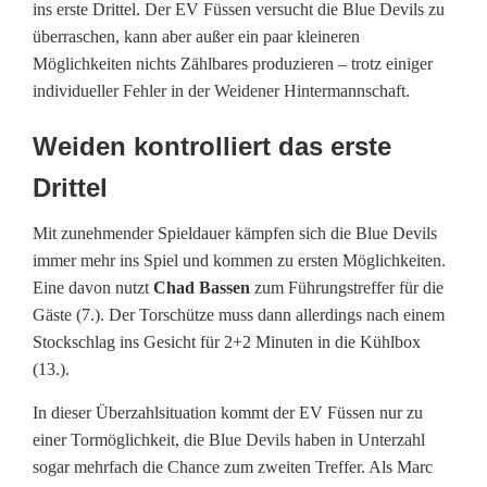
ins erste Drittel. Der EV Füssen versucht die Blue Devils zu
s
überraschen, kann aber außer ein paar kleineren
Möglichkeiten nichts Zählbares produzieren – trotz einiger
s
individueller Fehler in der Weidener Hintermannschaft.
e
Weiden kontrolliert das erste
n
Drittel
k
Mit zunehmender Spieldauer kämpfen sich die Blue Devils
e
immer mehr ins Spiel und kommen zu ersten Möglichkeiten.
i
Eine davon nutzt
Chad Bassen
zum Führungstreffer für die
Gäste (7.). Der Torschütze muss dann allerdings nach einem
n
Stockschlag ins Gesicht für 2+2 Minuten in die Kühlbox
S
(13.).
t
In dieser Überzahlsituation kommt der EV Füssen nur zu
einer Tormöglichkeit, die Blue Devils haben in Unterzahl
o
sogar mehrfach die Chance zum zweiten Treffer. Als Marc