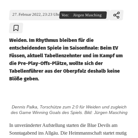
27. Februar 2022, 23:23 Uhr
Von:
Jürgen Masching
Weiden. Im Rhythmus bleiben für die
entscheidenden Spiele im Saisonfinale: Beim EV
Füssen, aktuell Tabellenzehnter und im Kampf um
die Pre-Play-Offs-Plätze, wollte sich der
Tabellenführer aus der Oberpfalz deshalb keine
Blöße geben.
E
Dennis Palka, Torschütze zum 2:0 für Weiden und zugleich
V
des Game Winning Goals des Spiels. Bild: Jürgen Masching
F
In unveränderter Aufstellung starten die Blue Devils am
Sonntagabend ins Allgäu. Die Heimmannschaft startet mutig
ü