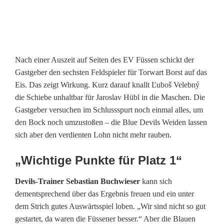
t
e
n
Nach einer Auszeit auf Seiten des EV Füssen schickt der
w
Gastgeber den sechsten Feldspieler für Torwart Borst auf das
e
Eis. Das zeigt Wirkung. Kurz darauf knallt Ľuboš Velebný
die Schiebe unhaltbar für Jaroslav Hübl in die Maschen. Die
i
Gastgeber versuchen im Schlussspurt noch einmal alles, um
t
den Bock noch umzustoßen – die Blue Devils Weiden lassen
sich aber den verdienten Lohn nicht mehr rauben.
e
„Wichtige Punkte für Platz 1“
r
Devils-Trainer Sebastian Buchwieser
kann sich
dementsprechend über das Ergebnis freuen und ein unter
dem Strich gutes Auswärtsspiel loben. „Wir sind nicht so gut
gestartet, da waren die Füssener besser.“ Aber die Blauen