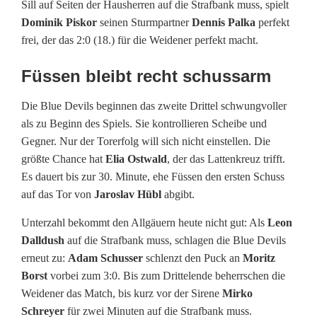
l
Sill auf Seiten der Hausherren auf die Strafbank muss, spielt
Dominik Piskor
seinen Sturmpartner
Dennis Palka
perfekt
p
frei, der das 2:0 (18.) für die Weidener perfekt macht.
e
Füssen bleibt recht schussarm
r
Die Blue Devils beginnen das zweite Drittel schwungvoller
s
als zu Beginn des Spiels. Sie kontrollieren Scheibe und
t
Gegner. Nur der Torerfolg will sich nicht einstellen. Die
größte Chance hat
Elia Ostwald
, der das Lattenkreuz trifft.
e
Es dauert bis zur 30. Minute, ehe Füssen den ersten Schuss
i
auf das Tor von
Jaroslav Hübl
abgibt.
n
Unterzahl bekommt den Allgäuern heute nicht gut: Als
Leon
Dalldush
auf die Strafbank muss, schlagen die Blue Devils
:
erneut zu:
Adam Schusser
schlenzt den Puck an
Moritz
B
Borst
vorbei zum 3:0. Bis zum Drittelende beherrschen die
Weidener das Match, bis kurz vor der Sirene
Mirko
l
Schreyer
für zwei Minuten auf die Strafbank muss.