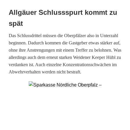
u
Allgäuer Schlussspurt kommt zu
e
spät
D
e
Das Schlussdrittel müssen die Oberpfälzer also in Unterzahl
beginnen. Dadurch kommen die Gastgeber etwas stärker auf,
v
ohne ihre Anstrengungen mit einem Treffer zu belohnen. Was
i
allerdings auch dem erneut starken Weidener Keeper Hübl zu
verdanken ist. Auch einzelne Konzentrationsschwächen im
l
Abwehrverhalten werden nicht bestraft.
s
p
u
n
k