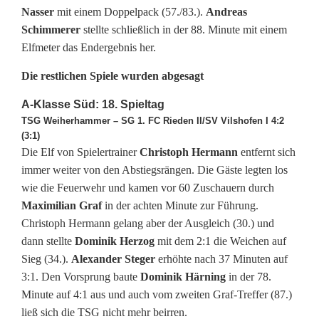
e
Nasser
mit einem Doppelpack (57./83.).
Andreas
Schimmerer
stellte schließlich in der 88. Minute mit einem
s
Elfmeter das Endergebnis her.
t
Die restlichen Spiele wurden abgesagt
e
A-Klasse Süd: 18. Spieltag
M
TSG Weiherhammer – SG 1. FC Rieden II/SV Vilshofen I 4:2
(3:1)
a
Die Elf von Spielertrainer
Christoph Hermann
entfernt sich
n
immer weiter von den Abstiegsrängen. Die Gäste legten los
wie die Feuerwehr und kamen vor 60 Zuschauern durch
n
Maximilian Graf
in der achten Minute zur Führung.
s
Christoph Hermann gelang aber der Ausgleich (30.) und
dann stellte
Dominik Herzog
mit dem 2:1 die Weichen auf
c
Sieg (34.).
Alexander Steger
erhöhte nach 37 Minuten auf
3:1. Den Vorsprung baute
Dominik Härning
in der 78.
h
Minute auf 4:1 aus und auch vom zweiten Graf-Treffer (87.)
a
ließ sich die TSG nicht mehr beirren.