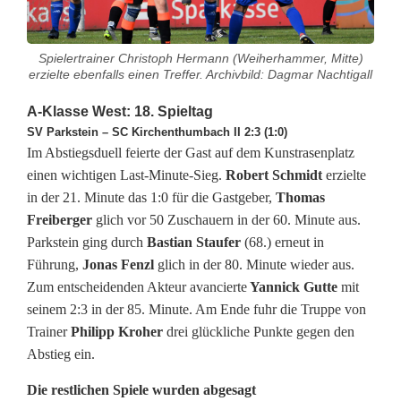
s
Spielertrainer Christoph Hermann (Weiherhammer, Mitte)
e
erzielte ebenfalls einen Treffer. Archivbild: Dagmar Nachtigall
S
A-Klasse West: 18. Spieltag
ü
SV Parkstein – SC Kirchenthumbach II 2:3 (1:0)
Im Abstiegsduell feierte der Gast auf dem Kunstrasenplatz
d
einen wichtigen Last-Minute-Sieg.
Robert Schmidt
erzielte
in der 21. Minute das 1:0 für die Gastgeber,
Thomas
:
Freiberger
glich vor 50 Zuschauern in der 60. Minute aus.
T
Parkstein ging durch
Bastian Staufer
(68.) erneut in
Führung,
Jonas Fenzl
glich in der 80. Minute wieder aus.
S
Zum entscheidenden Akteur avancierte
Yannick Gutte
mit
V
seinem 2:3 in der 85. Minute. Am Ende fuhr die Truppe von
Trainer
Philipp Kroher
drei glückliche Punkte gegen den
N
Abstieg ein.
e
Die restlichen Spiele wurden abgesagt