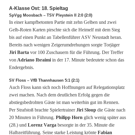
u
A-Klasse Ost: 18. Spieltag
d
SpVgg Moosbach – TSV Pleystein II 2:0 (2:0)
In einer kampfbetonten Partie mit zehn Gelben und zwei
o
Gelb-Roten Karten pirschte sich die Heimelf mit dem Sieg
r
bis auf einen Punkt an Tabellenführer ASV Neustadt heran.
Bereits nach wenigen Zeigerumdrehungen sorgte Torjäger
f
Jiri Barta
vor 100 Zuschauern für die Führung. Der Treffer
i
von
Adriano Ibraimi
in der 17. Minute bedeutete schon das
Endergebnis.
s
t
SV Floss – VfB Thannhausen 5:1 (2:1)
Auch Floss kann sich noch Hoffnungen auf Relegationsplatz
d
zwei machen. Nach dem deutlichen Erfolg gegen die
abstiegsbedrohten Gäste ist man weiterhin gut im Rennen.
i
Per Strafstoß brachte Spielertrainer
Jiri Sloup
die Gäste nach
e
20 Minuten in Führung.
Philipp Horn
glich wenig später aus
(28.) und
Lorenz Varga
besorgte in der 35. Minute die
b
Halbzeitführung. Seine starke Leistung krönte
Fabian