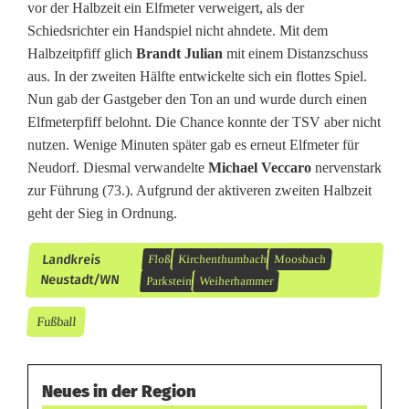
vor der Halbzeit ein Elfmeter verweigert, als der
d
Schiedsrichter ein Handspiel nicht ahndete. Mit dem
Halbzeitpfiff glich
Brandt Julian
mit einem Distanzschuss
e
aus. In der zweiten Hälfte entwickelte sich ein flottes Spiel.
Nun gab der Gastgeber den Ton an und wurde durch einen
Elfmeterpfiff belohnt. Die Chance konnte der TSV aber nicht
nutzen. Wenige Minuten später gab es erneut Elfmeter für
Neudorf. Diesmal verwandelte
Michael Veccaro
nervenstark
zur Führung (73.). Aufgrund der aktiveren zweiten Halbzeit
geht der Sieg in Ordnung.
Landkreis
Floß
Kirchenthumbach
Moosbach
Neustadt/WN
Parkstein
Weiherhammer
Fußball
Neues in der Region