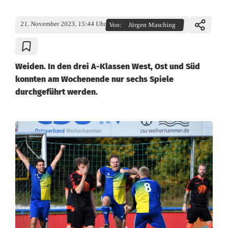
21. November 2023, 15:44 Uhr
Von:
Jürgen Masching
Weiden. In den drei A-Klassen West, Ost und Süd
konnten am Wochenende nur sechs Spiele
durchgeführt werden.
A
-
K
l
a
s