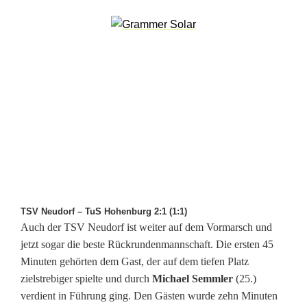
f
t
d
e
r
R
ü
c
TSV Neudorf – TuS Hohenburg 2:1 (1:1)
k
Auch der TSV Neudorf ist weiter auf dem Vormarsch und
jetzt sogar die beste Rückrundenmannschaft. Die ersten 45
r
Minuten gehörten dem Gast, der auf dem tiefen Platz
u
zielstrebiger spielte und durch
Michael Semmler
(25.)
verdient in Führung ging. Den Gästen wurde zehn Minuten
n