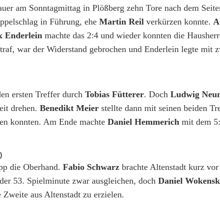
auer am Sonntagmittag in Plößberg zehn Tore nach dem Seit
ppelschlag in Führung, ehe
Martin Reil
verkürzen konnte.
A
x Enderlein
machte das 2:4 und wieder konnten die Hausherr
raf, war der Widerstand gebrochen und Enderlein legte mit z
den ersten Treffer durch
Tobias Fütterer
. Doch
Ludwig Ne
eit drehen.
Benedikt Meier
stellte dann mit seinen beiden Tre
en konnten. Am Ende machte
Daniel Hemmerich
mit dem 5:
)
app die Oberhand.
Fabio Schwarz
brachte Altenstadt kurz vo
der 53. Spielminute zwar ausgleichen, doch
Daniel Wokensk
e Zweite aus Altenstadt zu erzielen.