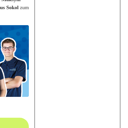
us Sokol
zum