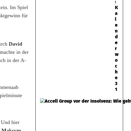
:
ein. Im Spiel
K
a
unktgewinn für
l
e
n
d
e
urch
David
r
machte in der
w
o
ch in der A-
c
h
e
3
rummenaab
1
Spielminute
 Und hier
i
Maksym