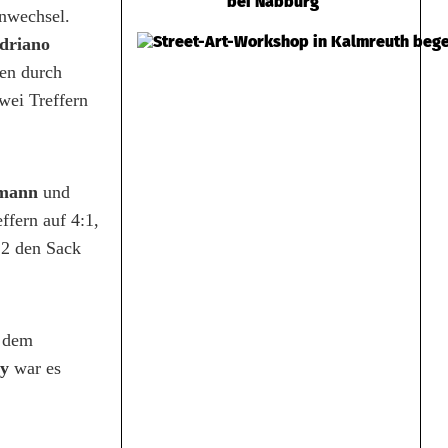
bei Nabburg
enwechsel.
driano
en durch
wei Treffern
umann
und
ffern auf 4:1,
2 den Sack
r dem
y
war es