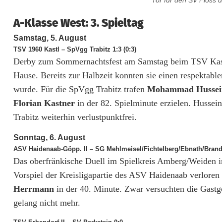
Tor für den SV Floss d
e
A-Klasse West: 3. Spieltag
n
Samstag, 5. August
r
TSV 1960 Kastl – SpVgg Trabitz 1:3 (0:3)
Derby zum Sommernachtsfest am Samstag beim TSV Kastl
e
Hause. Bereits zur Halbzeit konnten sie einen respektable
u
wurde. Für die SpVgg Trabitz trafen
Mohammad Hussei
t
Florian Kastner
in der 82. Spielminute erzielen. Hussei
Trabitz weiterhin verlustpunktfrei.
h
Sonntag, 6. August
u
ASV Haidenaab-Göpp. II – SG Mehlmeisel/Fichtelberg/Ebnath/Brand 
n
Das oberfränkische Duell im Spielkreis Amberg/Weiden in
Vorspiel der Kreisligapartie des ASV Haidenaab verloren 
d
Herrmann
in der 40. Minute. Zwar versuchten die Gastge
A
gelang nicht mehr.
S