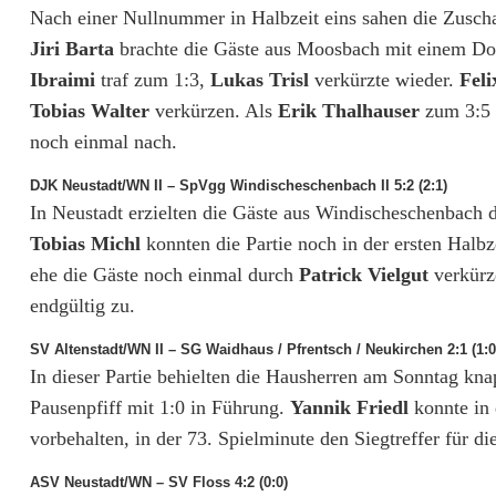
Nach einer Nullnummer in Halbzeit eins sahen die Zusch
Jiri Barta
brachte die Gäste aus Moosbach mit einem Do
Ibraimi
traf zum 1:3,
Lukas Trisl
verkürzte wieder.
Feli
Tobias Walter
verkürzen. Als
Erik Thalhauser
zum 3:5 t
noch einmal nach.
DJK Neustadt/WN II – SpVgg Windischeschenbach II 5:2 (2:1)
In Neustadt erzielten die Gäste aus Windischeschenbach 
Tobias Michl
konnten die Partie noch in der ersten Halbz
ehe die Gäste noch einmal durch
Patrick Vielgut
verkürz
endgültig zu.
SV Altenstadt/WN II – SG Waidhaus / Pfrentsch / Neukirchen 2:1 (1:0
In dieser Partie behielten die Hausherren am Sonntag kn
Pausenpfiff mit 1:0 in Führung.
Yannik Friedl
konnte in 
vorbehalten, in der 73. Spielminute den Siegtreffer für di
ASV Neustadt/WN – SV Floss 4:2 (0:0)