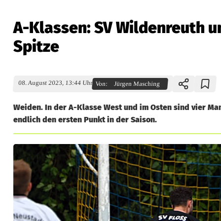
A-Klassen: SV Wildenreuth 
Spitze
08. August 2023, 13:44 Uhr
Von:
Jürgen Masching
Weiden. In der A-Klasse West und im Osten sind vier Man
endlich den ersten Punkt in der Saison.
A
-
K
l