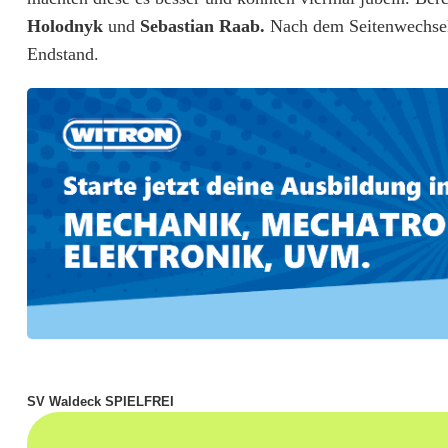
Holodnyk
und
Sebastian Raab.
Nach dem Seitenwechsel
s
Endstand.
t
e
h
e
n
a
n
d
e
SV Waldeck SPIELFREI
r