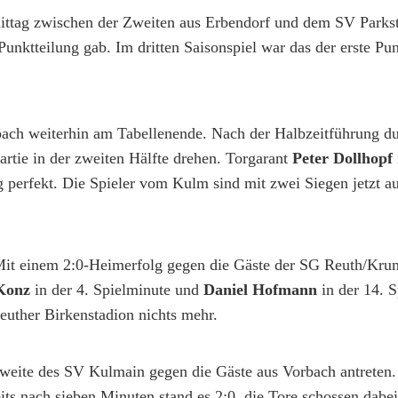
tag zwischen der Zweiten aus Erbendorf und dem SV Parkst
ne Punktteilung gab. Im dritten Saisonspiel war das der erste P
bach weiterhin am Tabellenende. Nach der Halbzeitführung d
artie in der zweiten Hälfte drehen. Torgarant
Peter Dollhopf
 perfekt. Die Spieler vom Kulm sind mit zwei Siegen jetzt au
. Mit einem 2:0-Heimerfolg gegen die Gäste der SG Reuth/K
Konz
in der 4. Spielminute und
Daniel Hofmann
in der 14. 
euther Birkenstadion nichts mehr.
weite des SV Kulmain gegen die Gäste aus Vorbach antreten.
its nach sieben Minuten stand es 2:0, die Tore schossen dabe