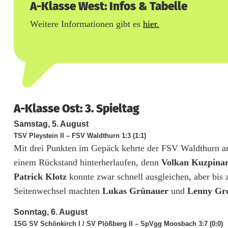
S
A-Klasse West: Infos & Tabelle
p
Weitere Informationen gibt es
hier.
i
t
z
e
A-Klasse Ost: 3. Spieltag
Samstag, 5. August
TSV Pleystein II – FSV Waldthurn 1:3 (1:1)
Mit drei Punkten im Gepäck kehrte der FSV Waldthurn 
einem Rückstand hinterherlaufen, denn
Volkan Kuzpina
Patrick Klotz
konnte zwar schnell ausgleichen, aber bis 
Seitenwechsel machten
Lukas Grünauer
und
Lenny Gr
Sonntag, 6. August
1SG SV Schönkirch I / SV Plößberg II – SpVgg Moosbach 3:7 (0:0)