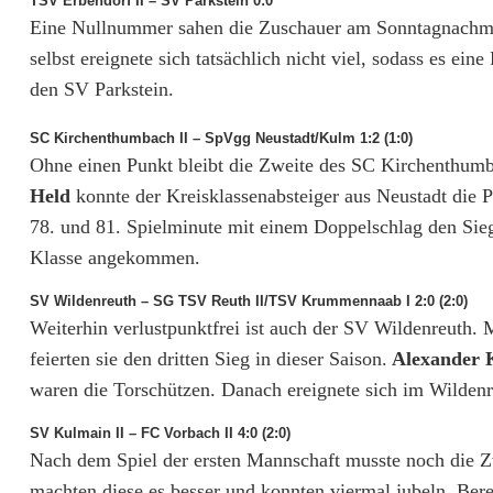
TSV Erbendorf II – SV Parkstein 0:0
Eine Nullnummer sahen die Zuschauer am Sonntagnachmit
V
selbst ereignete sich tatsächlich nicht viel, sodass es ei
N
den SV Parkstein.
e
SC Kirchenthumbach II – SpVgg Neustadt/Kulm 1:2 (1:0)
u
Ohne einen Punkt bleibt die Zweite des SC Kirchenthum
s
Held
konnte der Kreisklassenabsteiger aus Neustadt die P
78. und 81. Spielminute mit einem Doppelschlag den Sieg
t
Klasse angekommen.
a
SV Wildenreuth – SG TSV Reuth II/TSV Krummennaab I 2:0 (2:0)
d
Weiterhin verlustpunktfrei ist auch der SV Wildenreuth
feierten sie den dritten Sieg in dieser Saison.
Alexander 
t
waren die Torschützen. Danach ereignete sich im Wildenr
/
SV Kulmain II – FC Vorbach II 4:0 (2:0)
W
Nach dem Spiel der ersten Mannschaft musste noch die Z
N
machten diese es besser und konnten viermal jubeln. Bere