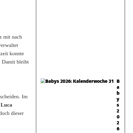
z mit nach
verwaltet
bzeit konnte
 Damit bleibt
B
a
b
tscheiden. Im
y
Luca
s
2
doch dieser
0
2
6