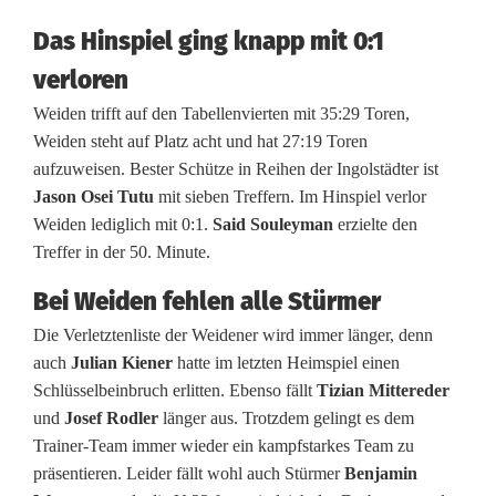
a
Das Hinspiel ging knapp mit 0:1
N
verloren
o
Weiden trifft auf den Tabellenvierten mit 35:29 Toren,
r
Weiden steht auf Platz acht und hat 27:19 Toren
aufzuweisen. Bester Schütze in Reihen der Ingolstädter ist
d
Jason Osei Tutu
mit sieben Treffern. Im Hinspiel verlor
:
Weiden lediglich mit 0:1.
Said Souleyman
erzielte den
Treffer in der 50. Minute.
S
Bei Weiden fehlen alle Stürmer
p
Die Verletztenliste der Weidener wird immer länger, denn
V
auch
Julian Kiener
hatte im letzten Heimspiel einen
g
Schlüsselbeinbruch erlitten. Ebenso fällt
Tizian Mittereder
und
Josef Rodler
länger aus. Trotzdem gelingt es dem
g
Trainer-Team immer wieder ein kampfstarkes Team zu
S
präsentieren. Leider fällt wohl auch Stürmer
Benjamin