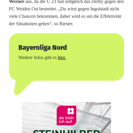
Werner
aus, da die U 23 fast zeitgleich das Derby gegen den
V
FC Weiden Ost bestreitet. „Du wirst gegen Ingolstadt nicht
W
viele Chancen bekommen, daher wird es um die Effektivität
der Situationen gehen“, so Riester.
e
i
Bayernliga Nord
d
Weitere Infos gibt es
hier.
e
n
m
i
t
M
a