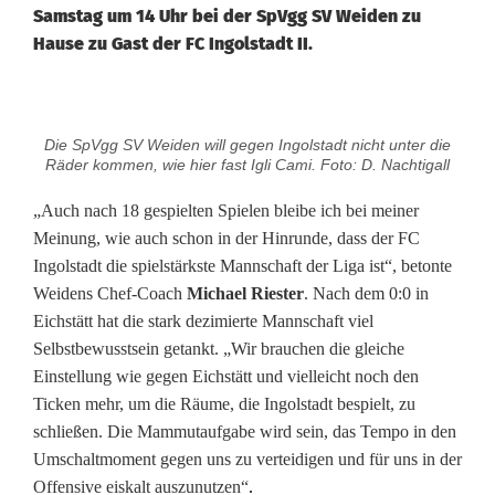
Samstag um 14 Uhr bei der SpVgg SV Weiden zu
Hause zu Gast der FC Ingolstadt II.
B
Die SpVgg SV Weiden will gegen Ingolstadt nicht unter die
a
Räder kommen, wie hier fast Igli Cami. Foto: D. Nachtigall
y
„Auch nach 18 gespielten Spielen bleibe ich bei meiner
Meinung, wie auch schon in der Hinrunde, dass der FC
e
Ingolstadt die spielstärkste Mannschaft der Liga ist“, betonte
r
Weidens Chef-Coach
Michael Riester
. Nach dem 0:0 in
Eichstätt hat die stark dezimierte Mannschaft viel
n
Selbstbewusstsein getankt. „Wir brauchen die gleiche
l
Einstellung wie gegen Eichstätt und vielleicht noch den
Ticken mehr, um die Räume, die Ingolstadt bespielt, zu
i
schließen. Die Mammutaufgabe wird sein, das Tempo in den
g
Umschaltmoment gegen uns zu verteidigen und für uns in der
Offensive eiskalt auszunutzen“
.