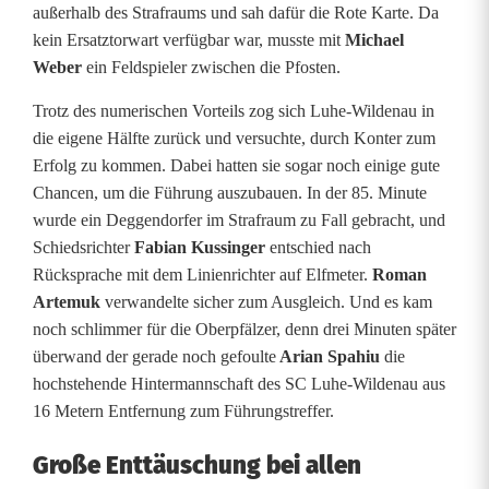
außerhalb des Strafraums und sah dafür die Rote Karte. Da
u
kein Ersatztorwart verfügbar war, musste mit
Michael
s
Weber
ein Feldspieler zwischen die Pfosten.
w
Trotz des numerischen Vorteils zog sich Luhe-Wildenau in
die eigene Hälfte zurück und versuchte, durch Konter zum
ä
Erfolg zu kommen. Dabei hatten sie sogar noch einige gute
r
Chancen, um die Führung auszubauen. In der 85. Minute
wurde ein Deggendorfer im Strafraum zu Fall gebracht, und
t
Schiedsrichter
Fabian Kussinger
entschied nach
s
Rücksprache mit dem Linienrichter auf Elfmeter.
Roman
Artemuk
verwandelte sicher zum Ausgleich. Und es kam
n
noch schlimmer für die Oberpfälzer, denn drei Minuten später
i
überwand der gerade noch gefoulte
Arian Spahiu
die
hochstehende Hintermannschaft des SC Luhe-Wildenau aus
e
16 Metern Entfernung zum Führungstreffer.
d
Große Enttäuschung bei allen
e