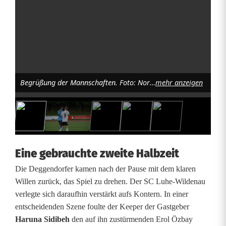
u
n
v
e
Begrüßung der Mannschaften. Foto: Norbert Tannhäuser
mehr anzeigen
r
d
i
e
Eine gebrauchte zweite Halbzeit
n
Die Deggendorfer kamen nach der Pause mit dem klaren
t
Willen zurück, das Spiel zu drehen. Der SC Luhe-Wildenau
verlegte sich daraufhin verstärkt aufs Kontern. In einer
e
entscheidenden Szene foulte der Keeper der Gastgeber
A
Haruna Sidibeh
den auf ihn zustürmenden Erol Özbay