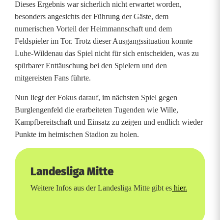
Dieses Ergebnis war sicherlich nicht erwartet worden,
r
besonders angesichts der Führung der Gäste, dem
numerischen Vorteil der Heimmannschaft und dem
l
Feldspieler im Tor. Trotz dieser Ausgangssituation konnte
a
Luhe-Wildenau das Spiel nicht für sich entscheiden, was zu
spürbarer Enttäuschung bei den Spielern und den
g
mitgereisten Fans führte.
e
Nun liegt der Fokus darauf, im nächsten Spiel gegen
d
Burglengenfeld die erarbeiteten Tugenden wie Wille,
Kampfbereitschaft und Einsatz zu zeigen und endlich wieder
e
Punkte im heimischen Stadion zu holen.
s
S
Landesliga Mitte
C
Weitere Infos aus der Landesliga Mitte gibt es
hier.
L