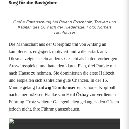
Sieg für die Gastgeber.
Große Enttäuschung bei Roland Frischholz, Torwart und
B
Kapitän des SC nach der Niederlage. Foto: Norbert
Tannhäuser
i
Die Mannschaft aus der Oberpfalz trat von Anfang an
t
kämpferisch, engagiert, motiviert und willensstark auf.
t
Diesmal zeigte sie ein anderes Gesicht als in den vorherigen
Auswärtsspielen und hatte den klaren Plan, drei Punkte mit
e
nach Hause zu nehmen. Sie dominierten die erste Halbzeit
r
und erspielten sich zahlreiche gute Chancen. In der 15.
Minute gelang
Ludwig Tannhäuser
ein schöner Kopfball
e
nach einer präzisen Flanke von
Erol Özbay
zur verdienten
u
Führung. Trotz weiterer Gelegenheiten gelang es den Gästen
jedoch nicht, ihre Führung auszubauen.
n
d