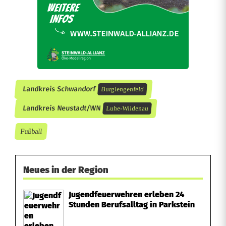
i
n
D
e
g
Landkreis Schwandorf
Burglengenfeld
g
Landkreis Neustadt/WN
Luhe-Wildenau
e
Fußball
n
d
Neues in der Region
o
Jugendfeuerwehren erleben 24
r
Stunden Berufsalltag in Parkstein
f